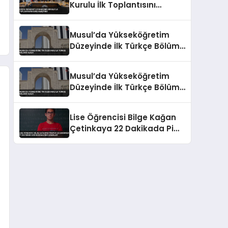
Kurulu İlk Toplantısını
Gerçekleştirdi
Musul’da Yükseköğretim
Düzeyinde İlk Türkçe Bölümü
Açıldı
Musul’da Yükseköğretim
Düzeyinde İlk Türkçe Bölümü
Açıldı
Lise Öğrencisi Bilge Kağan
Çetinkaya 22 Dakikada Pi
Sayısının 5000 Basamağını
Ezberledi