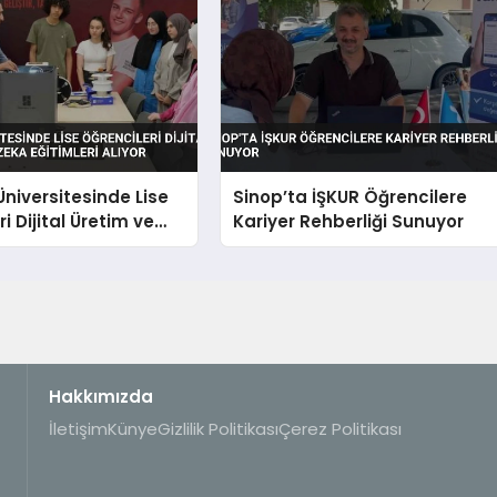
niversitesinde Lise
Sinop’ta İŞKUR Öğrencilere
i Dijital Üretim ve
Kariyer Rehberliği Sunuyor
a Eğitimleri Alıyor
Hakkımızda
İletişim
Künye
Gizlilik Politikası
Çerez Politikası