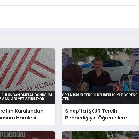
retim Kurulundan
Sinop’ta İŞKUR Tercih
onusum Hamlesi
Rehberliğiyle Öğrencilere
manlari Yetistiriliyor
Destek