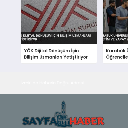
YÖK Dijital Dönüşüm İçin
Karabük Ü
Bilişim Uzmanları Yetiştiriyor
Öğrenciler
Yapay Zek
İzmir' de Haberin Doğru Adresi