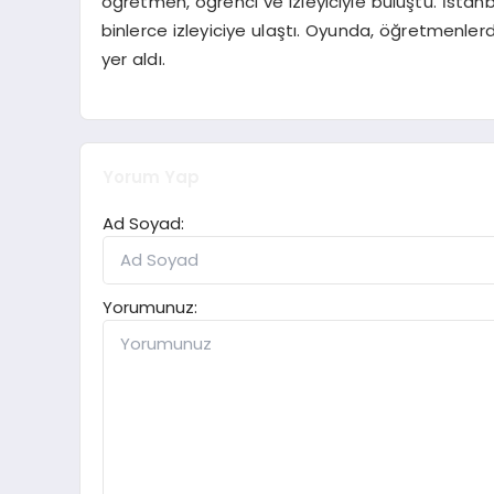
öğretmen, öğrenci ve izleyiciyle buluştu. İstan
binlerce izleyiciye ulaştı. Oyunda, öğretmenle
yer aldı.
Yorum Yap
Ad Soyad:
Yorumunuz: