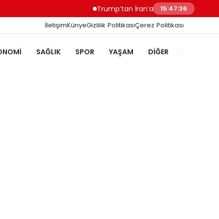
Trump’tan İran’a Müzakere Uyarısı Son Şan
15:47:37
İletişim
Künye
Gizlilik Politikası
Çerez Politikası
ONOMI
SAĞLIK
SPOR
YAŞAM
DIĞER