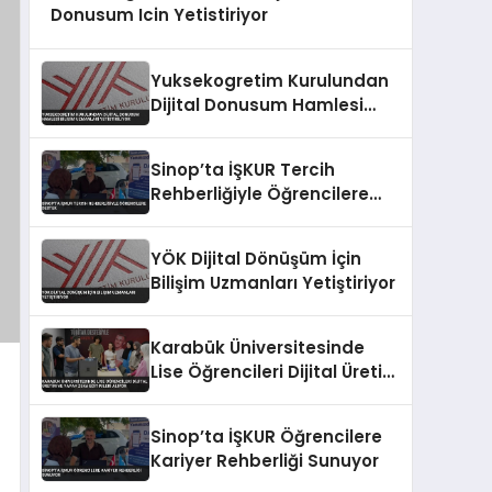
Donusum Icin Yetistiriyor
Yuksekogretim Kurulundan
Dijital Donusum Hamlesi
Bilisim Uzmanlari
Yetistiriliyor
Sinop’ta İŞKUR Tercih
Rehberliğiyle Öğrencilere
Destek
YÖK Dijital Dönüşüm İçin
Bilişim Uzmanları Yetiştiriyor
Karabük Üniversitesinde
Lise Öğrencileri Dijital Üretim
ve Yapay Zeka Eğitimleri
Alıyor
Sinop’ta İŞKUR Öğrencilere
Kariyer Rehberliği Sunuyor