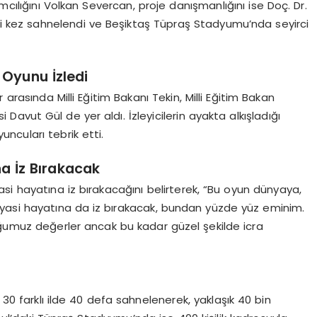
cılığını Volkan Severcan, proje danışmanlığını ise Doç. Dr.
nci kez sahnelendi ve Beşiktaş Tüpraş Stadyumu’nda seyirci
i Oyunu İzledi
rasında Milli Eğitim Bakanı Tekin, Milli Eğitim Bakan
 Davut Gül de yer aldı. İzleyicilerin ayakta alkışladığı
ncuları tebrik etti.
a İz Bırakacak
asi hayatına iz bırakacağını belirterek, “Bu oyun dünyaya,
siyasi hayatına da iz bırakacak, bundan yüzde yüz eminim.
uğumuz değerler ancak bu kadar güzel şekilde icra
 farklı ilde 40 defa sahnelenerek, yaklaşık 40 bin