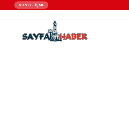
SON GELİŞME