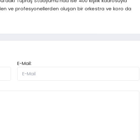
bul’daki Tüpraş Stadyumu’nda ise 400 kişilik kadrosuyla
rden ve profesyonellerden oluşan bir orkestra ve koro da
E-Mail: