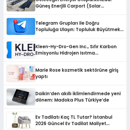
Güneş Enerjili Carport (Solar
Otopark) Nedir?
Telegram Grupları ile Doğru
Topluluğa Ulaşın: Topluluk Büyütmek
İsteyenlere Telegram Dizinleri
Kleen-Hy-Dro-Gen Inc., Sıfır Karbon
Emisyonlu Hidrojen Isıtma
Teknolojisinde ISO ve TSSA
Düzenleyici Onaylarını Aldı
Marie Rose kozmetik sektörüne giriş
yaptı
Daikin’den akıllı iklimlendirmede yeni
dönem: Madoka Plus Türkiye’de
Ev Tadilatı Kaç TL Tutar? İstanbul
2026 Güncel Ev Tadilat Maliyet
Rehberi