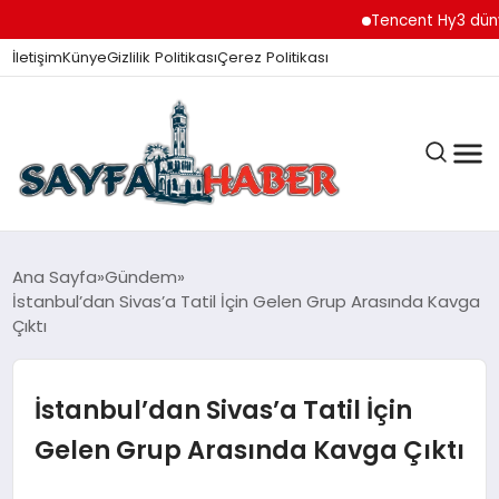
Tencent Hy3 dünya gen
İletişim
Künye
Gizlilik Politikası
Çerez Politikası
ANA SAYFA
Ana Sayfa
Gündem
İstanbul’dan Sivas’a Tatil İçin Gelen Grup Arasında Kavga
Çıktı
GÜNDEM
İstanbul’dan Sivas’a Tatil İçin
İZMIR HABERLERI
Gelen Grup Arasında Kavga Çıktı