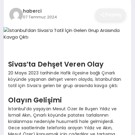
EĞITIM
haberci
Paylaş
07 Temmuz 2024
EKONOMI
SAĞLIK
Sivas’ta Dehşet Veren Olay
20 Mayıs 2023 tarihinde Hafik ilçesine bağlı Çınarlı
SPOR
köyünde yaşanan dehşet veren olayda, İstanbul’dan
tatil için Sivas’a gelen bir grup arasında kavga çıktı.
YAŞAM
Olayın Gelişimi
İstanbul’da yaşayan Mesut Özer ile Ruşen Yıldız ve
İsmail Akın, Çınarlı köyünde patates tarlalarının
DIĞER
kiralanması nedeniyle husumetli hale gelmişlerdi.
Gece saatlerinde telefonla arayan Yıldız ve Akın,
Mesut Özer’i konuşmak için çağırdılar ve tartışma