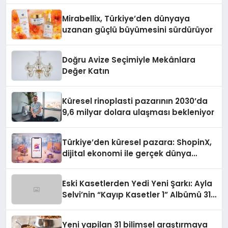
Mirabellix, Türkiye’den dünyaya
uzanan güçlü büyümesini sürdürüyor
Doğru Avize Seçimiyle Mekânlara
Değer Katın
Küresel rinoplasti pazarının 2030’da
9,6 milyar dolara ulaşması bekleniyor
Türkiye’den küresel pazara: ShopinX,
dijital ekonomi ile gerçek dünya
alışverişini bir araya getirmeyi
hedefliyor
Eski Kasetlerden Yedi Yeni Şarkı: Ayla
Selvi’nin “Kayıp Kasetler 1” Albümü 31
Temmuz’da Çıktı
Yeni yapilan 31 bilimsel araştırmaya