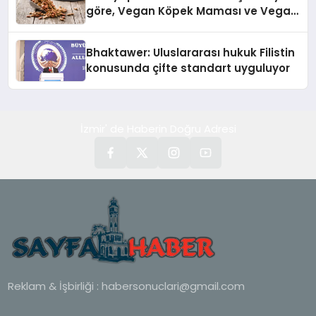
göre, Vegan Köpek Maması ve Vegan
Kedi Mamasının İyi Sindirildiğini
Ortaya Koydu
Bhaktawer: Uluslararası hukuk Filistin
konusunda çifte standart uyguluyor
İzmir' de Haberin Doğru Adresi
Reklam & İşbirliği :
habersonuclari@gmail.com