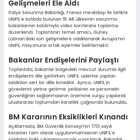
Gelişmeleri Ele Aldı
İtalya Savunma Bakanlığı, Fransız mevkidaşı ile birlikte
UNIFIL’e katkıda bulunan 16 AB ülkesinin savunma
bakanlarının katılımıyla video konferans toplantısı
düzenlendi. Toplantının temel amacı, Güney
Lübnan’daki son gelişmelere odaklanarak Avrupa’nın
UNIFIL misyonuna ortak eylemler belirlemekti.
Bakanlar Endişelerini Paylaştı
Toplantıda, bakanlar bölgedeki mevcut durumla ilgili
endişelerini dile getirirken, UNIFIL üslerine yapılan
saldırıları sert bir dille kınadılar. Ayrıca, UNIFIL’in
görevlerini yerine getirme yetkisinin ve personelin
güvenliğinin sağlanmasının önemine vurgu yapılarak
uluslararası toplumdan kararlılık çağrısında bulunuldu.
BM Kararının Eksiklikleri Kınandı
Açıklamada, BM Güvenlik Konseyi’nin 1701 sayılı
kararının tam olarak uygulanmamasının UNIFIL’e
saldırıları haklı çıkaramayacağı vurgulandı. Bakanlar,