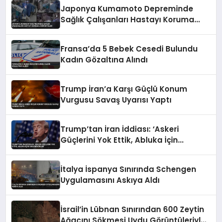
Japonya Kumamoto Depreminde
Sağlık Çalışanları Hastayı Koruma
Görüntüleri
Fransa’da 5 Bebek Cesedi Bulundu
Kadın Gözaltına Alındı
Trump İran’a Karşı Güçlü Konum
Vurgusu Savaş Uyarısı Yaptı
Trump’tan İran İddiası: ‘Askeri
Güçlerini Yok Ettik, Abluka İçin
Yalvarıyorlar’
İtalya İspanya Sınırında Schengen
Uygulamasını Askıya Aldı
İsrail’in Lübnan Sınırından 600 Zeytin
Ağacını Sökmesi Uydu Görüntüleriyle