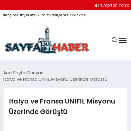
Trump’tan İran’a Müzak
İletişim
Künye
Gizlilik Politikası
Çerez Politikası
ANA SAYFA
Ana Sayfa
Dünya
İtalya ve Fransa UNIFIL Misyonu Üzerinde Görüştü
GÜNDEM
İtalya ve Fransa UNIFIL Misyonu
Üzerinde Görüştü
İZMIR HABERLERI