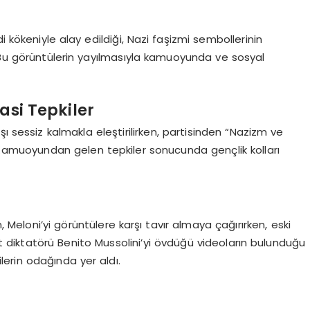
i kökeniyle alay edildiği, Nazi faşizmi sembollerinin
. Bu görüntülerin yayılmasıyla kamuoyunda ve sosyal
asi Tepkiler
ı sessiz kalmakla eleştirilirken, partisinden “Nazizm ve
 Kamuoyundan gelen tepkiler sonucunda gençlik kolları
, Meloni’yi görüntülere karşı tavır almaya çağırırken, eski
ist diktatörü Benito Mussolini’yi övdüğü videoların bulunduğu
ilerin odağında yer aldı.