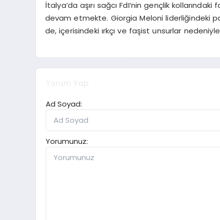
İtalya’da aşırı sağcı FdI’nin gençlik kollarındaki
devam etmekte. Giorgia Meloni liderliğindeki 
de, içerisindeki ırkçı ve faşist unsurlar nedeniy
Yorum Yap
Ad Soyad:
Yorumunuz: