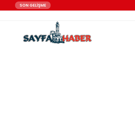
SON GELİŞME