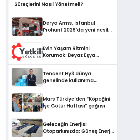
Süreçlerini Nasıl Yönetmeli?
Derya Arms, İstanbul
Prohunt 2026’da yeni nesil
ürünlerini ve global marka
vizyonunu sergiledi
Evin Yaşam Ritmini
Korumak: Beyaz Eşya
Arızalarında Dürüst ve İnsan
Odaklı Destek
Tencent Hy3 dünya
genelinde kullanıma
sunuldu
Mars Türkiye’den “Köpeğini
İşe Götür Haftası” çağrısı
Geleceğin Enerjisi
Otoparkınızda: Güneş Enerjili
Carport (Solar Otopark)