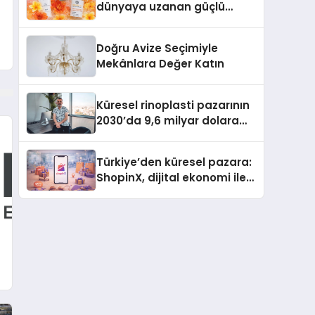
dünyaya uzanan güçlü
büyümesini sürdürüyor
Doğru Avize Seçimiyle
Mekânlara Değer Katın
Küresel rinoplasti pazarının
2030’da 9,6 milyar dolara
ulaşması bekleniyor
Türkiye’den küresel pazara:
ShopinX, dijital ekonomi ile
gerçek dünya alışverişini bir
araya getirmeyi hedefliyor
k