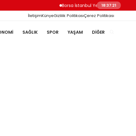
Borsa İstanbul Yeni Güne 13.728,70 Puanla
18:37:22
İletişim
Künye
Gizlilik Politikası
Çerez Politikası
ONOMI
SAĞLIK
SPOR
YAŞAM
DIĞER