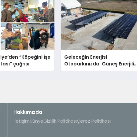
iye’den “Köpeğini İşe
Geleceğin Enerjisi
tası” çağrısı
Otoparkınızda: Güneş Enerjili
Carport (Solar Otopark)
Nedir?
Hakkımızda
İletişim
Künye
Gizlilik Politikası
Çerez Politikası