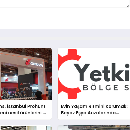
s, İstanbul Prohunt
Evin Yaşam Ritmini Korumak:
ni nesil ürünlerini ve
Beyaz Eşya Arızalarında
arka vizyonunu
Dürüst ve İnsan Odaklı Deste