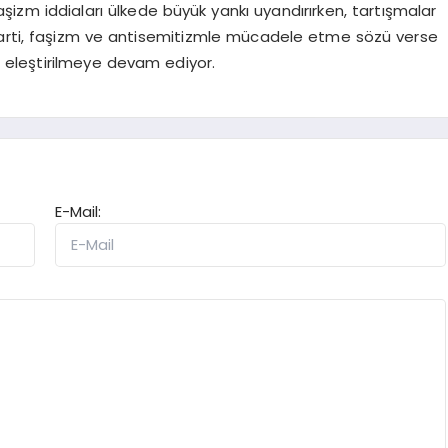
 faşizm iddiaları ülkede büyük yankı uyandırırken, tartışmalar
parti, faşizm ve antisemitizmle mücadele etme sözü verse
le eleştirilmeye devam ediyor.
E-Mail: