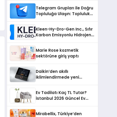
Nedir?
Telegram Grupları ile Doğru
Topluluğa Ulaşın: Topluluk
Büyütmek İsteyenlere
Telegram Dizinleri
Kleen-Hy-Dro-Gen Inc., Sıfır
Karbon Emisyonlu Hidrojen
Isıtma Teknolojisinde ISO ve
TSSA Düzenleyici Onaylarını
Marie Rose kozmetik
Aldı
sektörüne giriş yaptı
Daikin’den akıllı
iklimlendirmede yeni
dönem: Madoka Plus
Türkiye’de
Ev Tadilatı Kaç TL Tutar?
İstanbul 2026 Güncel Ev
Tadilat Maliyet Rehberi
Mirabellix, Türkiye’den