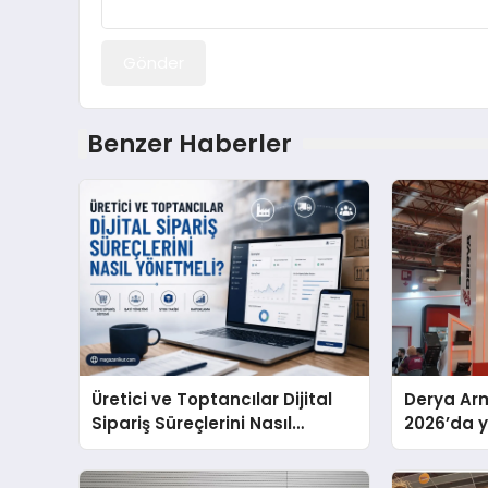
Gönder
Benzer Haberler
Üretici ve Toptancılar Dijital
Derya Arm
Sipariş Süreçlerini Nasıl
2026’da ye
Yönetmeli?
global m
sergiledi