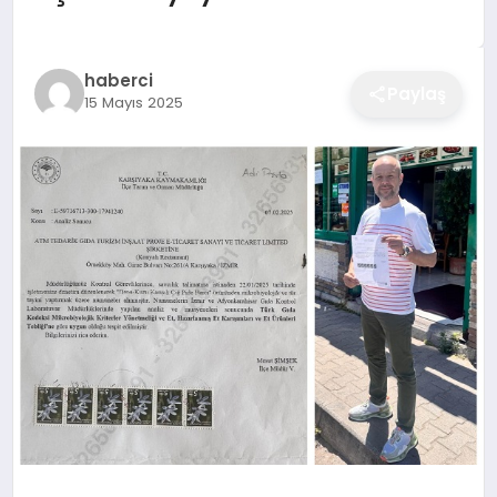
EĞITIM
haberci
Paylaş
15 Mayıs 2025
EKONOMI
SAĞLIK
SPOR
YAŞAM
DIĞER