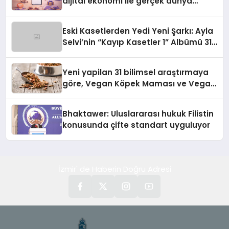
dijital ekonomi ile gerçek dünya
alışverişini bir araya getirmeyi
hedefliyor
Eski Kasetlerden Yedi Yeni Şarkı: Ayla
Selvi’nin “Kayıp Kasetler 1” Albümü 31
Temmuz’da Çıktı
Yeni yapilan 31 bilimsel araştırmaya
göre, Vegan Köpek Maması ve Vegan
Kedi Mamasının İyi Sindirildiğini
Ortaya Koydu
Bhaktawer: Uluslararası hukuk Filistin
konusunda çifte standart uyguluyor
İzmir' de Haberin Doğru Adresi