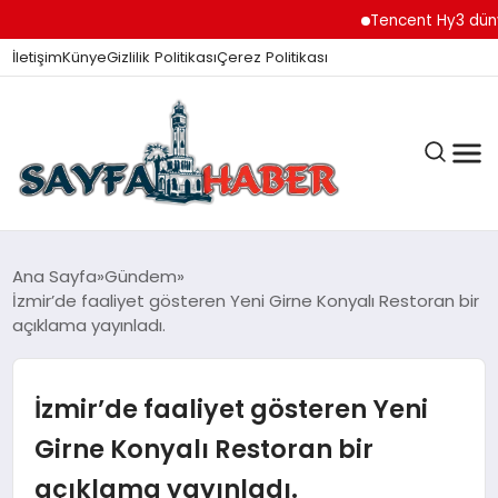
Tencent Hy3 dünya gen
İletişim
Künye
Gizlilik Politikası
Çerez Politikası
ANA SAYFA
Ana Sayfa
Gündem
İzmir’de faaliyet gösteren Yeni Girne Konyalı Restoran bir
açıklama yayınladı.
GÜNDEM
İzmir’de faaliyet gösteren Yeni
İZMIR HABERLERI
Girne Konyalı Restoran bir
açıklama yayınladı.