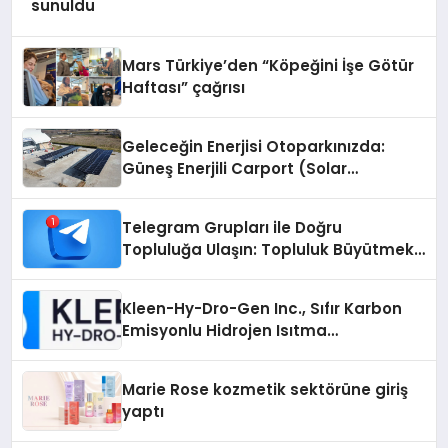
sunuldu
Mars Türkiye’den “Köpeğini İşe Götür
Haftası” çağrısı
Geleceğin Enerjisi Otoparkınızda:
Güneş Enerjili Carport (Solar
Otopark) Nedir?
Telegram Grupları ile Doğru
Topluluğa Ulaşın: Topluluk Büyütmek
İsteyenlere Telegram Dizinleri
Kleen-Hy-Dro-Gen Inc., Sıfır Karbon
Emisyonlu Hidrojen Isıtma
Teknolojisinde ISO ve TSSA
Düzenleyici Onaylarını Aldı
Marie Rose kozmetik sektörüne giriş
yaptı