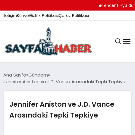
Tencent Hy3 dünya ge
İletişim
Künye
Gizlilik Politikası
Çerez Politikası
ANA SAYFA
Ana Sayfa
Gündem
Jennifer Aniston ve J.D. Vance Arasındaki Tepki Tepkiye
GÜNDEM
Jennifer Aniston ve J.D. Vance
Arasındaki Tepki Tepkiye
İZMIR HABERLERI