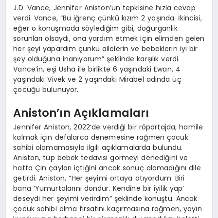
J.D. Vance, Jennifer Aniston’un tepkisine hızla cevap
verdi. Vance, “Bu iğrenç çünkü kızım 2 yaşında. İkincisi,
eğer o konuşmada söylediğim gibi, doğurganlık
sorunları olsaydı, ona yardım etmek için elimden gelen
her şeyi yapardım çünkü ailelerin ve bebeklerin iyi bir
şey olduğuna inanıyorum” şeklinde karşılık verdi.
Vance’in, eşi Usha ile birlikte 6 yaşındaki Ewan, 4
yaşındaki Vivek ve 2 yaşındaki Mirabel adında üç
çocuğu bulunuyor.
Aniston’ın Açıklamaları
Jennifer Aniston, 2022’de verdiği bir röportajda, hamile
kalmak için defalarca denemesine rağmen çocuk
sahibi olamamasıyla ilgili açıklamalarda bulundu.
Aniston, tüp bebek tedavisi görmeyi denediğini ve
hatta Çin çayları içtiğini ancak sonuç alamadığını dile
getirdi. Aniston, “Her şeyimi ortaya atıyordum. Biri
bana ‘Yumurtalarını dondur. Kendine bir iyilik yap’
deseydi her şeyimi verirdim” şeklinde konuştu. Ancak
çocuk sahibi olma fırsatını kaçırmasına rağmen, yayın