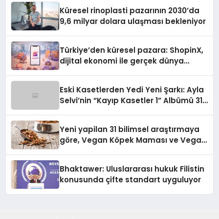
Küresel rinoplasti pazarının 2030’da
9,6 milyar dolara ulaşması bekleniyor
Türkiye’den küresel pazara: ShopinX,
dijital ekonomi ile gerçek dünya
alışverişini bir araya getirmeyi
hedefliyor
Eski Kasetlerden Yedi Yeni Şarkı: Ayla
Selvi’nin “Kayıp Kasetler 1” Albümü 31
Temmuz’da Çıktı
Yeni yapilan 31 bilimsel araştırmaya
göre, Vegan Köpek Maması ve Vegan
Kedi Mamasının İyi Sindirildiğini
Ortaya Koydu
Bhaktawer: Uluslararası hukuk Filistin
konusunda çifte standart uyguluyor