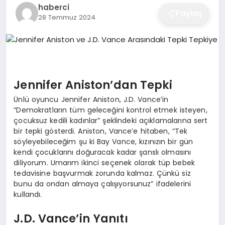
haberci
EĞITIM
Paylaş
28 Temmuz 2024
EKONOMI
Jennifer Aniston’dan Tepki
SAĞLIK
Ünlü oyuncu Jennifer Aniston, J.D. Vance’in
“Demokratların tüm geleceğini kontrol etmek isteyen,
çocuksuz kedili kadınlar” şeklindeki açıklamalarına sert
SPOR
bir tepki gösterdi. Aniston, Vance’e hitaben, “Tek
söyleyebileceğim şu ki Bay Vance, kızınızın bir gün
kendi çocuklarını doğuracak kadar şanslı olmasını
YAŞAM
diliyorum. Umarım ikinci seçenek olarak tüp bebek
tedavisine başvurmak zorunda kalmaz. Çünkü siz
bunu da ondan almaya çalışıyorsunuz” ifadelerini
kullandı.
DIĞER
J.D. Vance’in Yanıtı