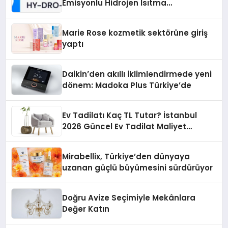
Emisyonlu Hidrojen Isıtma
Teknolojisinde ISO ve TSSA
Düzenleyici Onaylarını Aldı
Marie Rose kozmetik sektörüne giriş
yaptı
Daikin’den akıllı iklimlendirmede yeni
dönem: Madoka Plus Türkiye’de
Ev Tadilatı Kaç TL Tutar? İstanbul
2026 Güncel Ev Tadilat Maliyet
Rehberi
Mirabellix, Türkiye’den dünyaya
uzanan güçlü büyümesini sürdürüyor
Doğru Avize Seçimiyle Mekânlara
Değer Katın