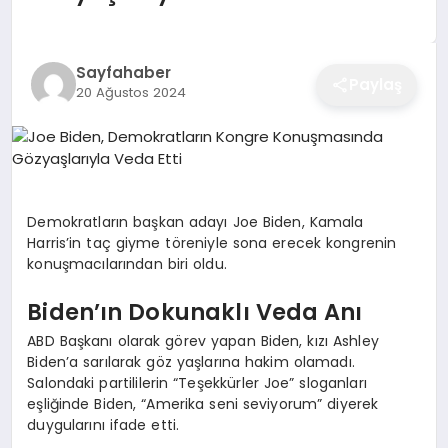
EĞITIM
Sayfahaber
Paylaş
20 Ağustos 2024
EKONOMI
SAĞLIK
Demokratların başkan adayı Joe Biden, Kamala
SPOR
Harris’in taç giyme töreniyle sona erecek kongrenin
konuşmacılarından biri oldu.
Biden’ın Dokunaklı Veda Anı
YAŞAM
ABD Başkanı olarak görev yapan Biden, kızı Ashley
Biden’a sarılarak göz yaşlarına hakim olamadı.
Salondaki partililerin “Teşekkürler Joe” sloganları
DIĞER
eşliğinde Biden, “Amerika seni seviyorum” diyerek
duygularını ifade etti.