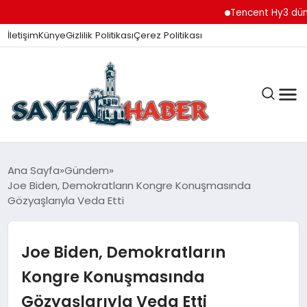
Tencent Hy3 dünya ge
İletişim
Künye
Gizlilik Politikası
Çerez Politikası
ANA SAYFA
Ana Sayfa
Gündem
Joe Biden, Demokratların Kongre Konuşmasında
Gözyaşlarıyla Veda Etti
GÜNDEM
Joe Biden, Demokratların
İZMIR HABERLERI
Kongre Konuşmasında
Gözyaşlarıyla Veda Etti