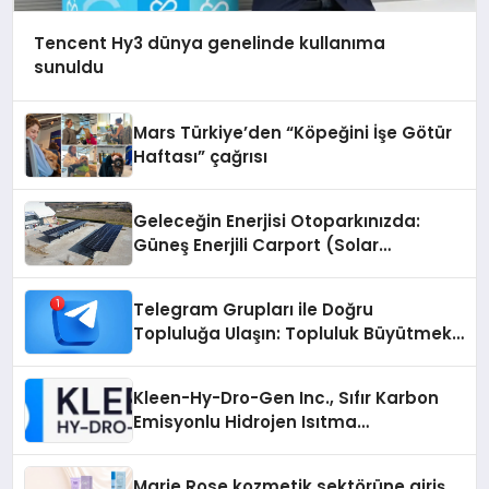
Tencent Hy3 dünya genelinde kullanıma
sunuldu
Mars Türkiye’den “Köpeğini İşe Götür
Haftası” çağrısı
Geleceğin Enerjisi Otoparkınızda:
Güneş Enerjili Carport (Solar
Otopark) Nedir?
Telegram Grupları ile Doğru
Topluluğa Ulaşın: Topluluk Büyütmek
İsteyenlere Telegram Dizinleri
Kleen-Hy-Dro-Gen Inc., Sıfır Karbon
Emisyonlu Hidrojen Isıtma
Teknolojisinde ISO ve TSSA
Düzenleyici Onaylarını Aldı
Marie Rose kozmetik sektörüne giriş