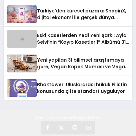
Türkiye’den küresel pazara: ShopinX,
dijital ekonomi ile gerçek dünya
alışverişini bir araya getirmeyi
hedefliyor
Eski Kasetlerden Yedi Yeni Şarkı: Ayla
Selvi’nin “Kayıp Kasetler 1” Albümü 31
Temmuz’da Çıktı
Yeni yapilan 31 bilimsel araştırmaya
göre, Vegan Köpek Maması ve Vegan
Kedi Mamasının İyi Sindirildiğini
Ortaya Koydu
Bhaktawer: Uluslararası hukuk Filistin
konusunda çifte standart uyguluyor
İzmir' de Haberin Doğru Adresi