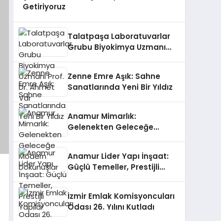
Getiriyoruz
Talatpaşa Laboratuvarlar
Grubu Biyokimya Uzmanı
Prof. Dr. Ahmet Var
Zenne Emre Aşık: Sahne
Sanatlarında Yeni Bir Yıldız
Anamur Mimarlık:
Gelenekten Geleceğe
Modern Dokunuşlar
Anamur Lider Yapı İnşaat:
Güçlü Temeller, Prestijli
Yapılar
İzmir Emlak Komisyoncuları
Odası 26. Yılını Kutladı