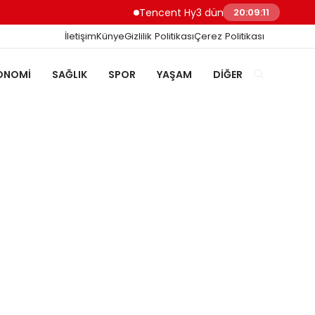
Tencent Hy3 dünya genelinde kullanım
20:09:11
İletişim
Künye
Gizlilik Politikası
Çerez Politikası
ONOMI
SAĞLIK
SPOR
YAŞAM
DIĞER