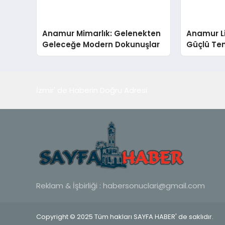
Anamur Mimarlık: Gelenekten
Anamur Li
Geleceğe Modern Dokunuşlar
Güçlü Teme
Yapılar
İzmir' de Haberin Doğru Adresi
Reklam & İşbirliği :
habersonuclari@gmail.com
Copyright © 2025 Tüm hakları SAYFA HABER' de saklıdır.