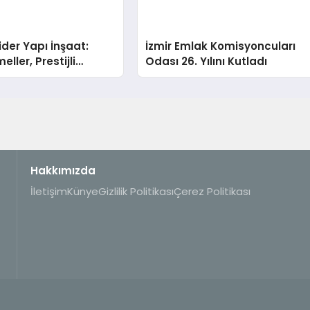
der Yapı İnşaat:
İzmir Emlak Komisyoncuları
ller, Prestijli
Odası 26. Yılını Kutladı
Hakkımızda
İletişim
Künye
Gizlilik Politikası
Çerez Politikası