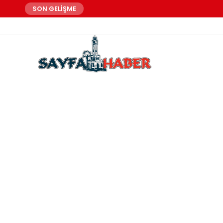
SON GELİŞME