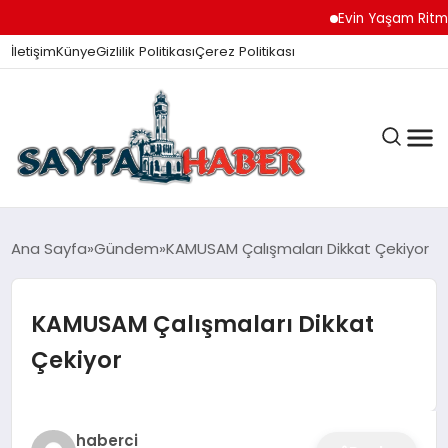
Evin Yaşam Ritmini Ko
İletişim
Künye
Gizlilik Politikası
Çerez Politikası
ANA SAYFA
Ana Sayfa
Gündem
KAMUSAM Çalışmaları Dikkat Çekiyor
KAMUSAM Çalışmaları Dikkat
GÜNDEM
Çekiyor
İZMIR HABERLERI
haberci