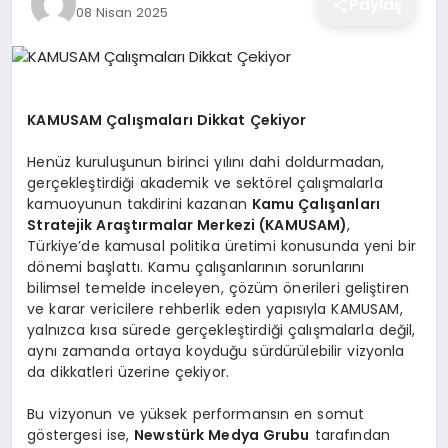
Paylaş
08 Nisan 2025
EĞITIM
EKONOMI
KAMUSAM Çalışmaları Dikkat Çekiyor
Henüz kuruluşunun birinci yılını dahi doldurmadan,
SAĞLIK
gerçekleştirdiği akademik ve sektörel çalışmalarla
kamuoyunun takdirini kazanan
Kamu Çalışanları
Stratejik Araştırmalar Merkezi (
KAMUSAM
)
,
SPOR
Türkiye’de kamusal politika üretimi konusunda yeni bir
dönemi başlattı. Kamu çalışanlarının sorunlarını
bilimsel temelde inceleyen, çözüm önerileri geliştiren
ve karar vericilere rehberlik eden yapısıyla KAMUSAM,
YAŞAM
yalnızca kısa sürede gerçekleştirdiği çalışmalarla değil,
aynı zamanda ortaya koyduğu sürdürülebilir vizyonla
da dikkatleri üzerine çekiyor.
DIĞER
Bu vizyonun ve yüksek performansın en somut
göstergesi ise,
Newstürk Medya Grubu
tarafından