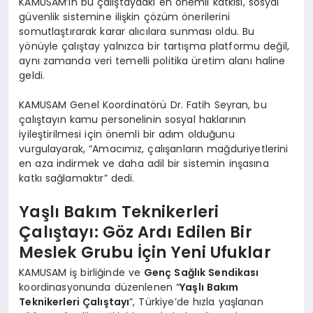
KAMUSAM’ın bu çalıştaydaki en önemli katkısı, sosyal
güvenlik sistemine ilişkin çözüm önerilerini
somutlaştırarak karar alıcılara sunması oldu. Bu
yönüyle çalıştay yalnızca bir tartışma platformu değil,
aynı zamanda veri temelli politika üretim alanı haline
geldi.
KAMUSAM Genel Koordinatörü Dr. Fatih Seyran, bu
çalıştayın kamu personelinin sosyal haklarının
iyileştirilmesi için önemli bir adım olduğunu
vurgulayarak, “Amacımız, çalışanların mağduriyetlerini
en aza indirmek ve daha adil bir sistemin inşasına
katkı sağlamaktır” dedi.
Yaşlı Bakım Teknikerleri
Çalıştayı: Göz Ardı Edilen Bir
Meslek Grubu İçin Yeni Ufuklar
KAMUSAM iş birliğinde ve
Genç Sağlık Sendikası
koordinasyonunda düzenlenen “
Yaşlı Bakım
Teknikerleri Çalıştayı
”, Türkiye’de hızla yaşlanan