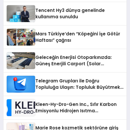
Tencent Hy3 dünya genelinde
kullanıma sunuldu
Mars Türkiye’den “Köpeğini İşe Götür
Haftası” çağrısı
Geleceğin Enerjisi Otoparkınızda:
Güneş Enerjili Carport (Solar
Otopark) Nedir?
Telegram Grupları ile Doğru
Topluluğa Ulaşın: Topluluk Büyütmek
İsteyenlere Telegram Dizinleri
Kleen-Hy-Dro-Gen Inc., Sıfır Karbon
Emisyonlu Hidrojen Isıtma
Teknolojisinde ISO ve TSSA
Düzenleyici Onaylarını Aldı
Marie Rose kozmetik sektörüne giriş