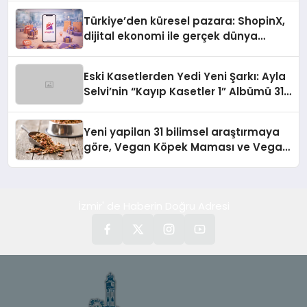
Türkiye’den küresel pazara: ShopinX,
dijital ekonomi ile gerçek dünya
alışverişini bir araya getirmeyi
hedefliyor
Eski Kasetlerden Yedi Yeni Şarkı: Ayla
Selvi’nin “Kayıp Kasetler 1” Albümü 31
Temmuz’da Çıktı
Yeni yapilan 31 bilimsel araştırmaya
göre, Vegan Köpek Maması ve Vegan
Kedi Mamasının İyi Sindirildiğini
Ortaya Koydu
İzmir' de Haberin Doğru Adresi