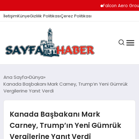
Falcon Aero Group, Kür
İletişim
Künye
Gizlilik Politikası
Çerez Politikası
ANA SAYFA
Ana Sayfa
Dünya
Kanada Başbakanı Mark Carney, Trump’ın Yeni Gümrük
Vergilerine Yanıt Verdi
GÜNDEM
Kanada Başbakanı Mark
İZMIR HABERLERI
Carney, Trump’ın Yeni Gümrük
Vergilerine Yanıt Verdi