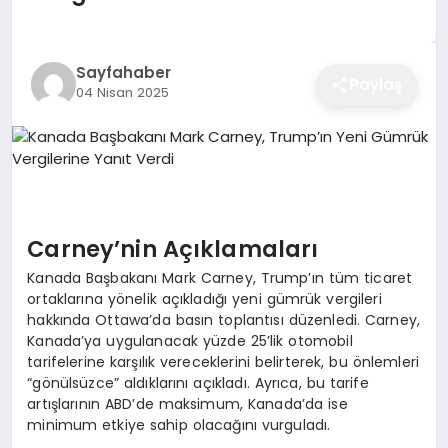
EĞITIM
Sayfahaber
Paylaş
04 Nisan 2025
EKONOMI
SAĞLIK
SPOR
Carney’nin Açıklamaları
Kanada Başbakanı Mark Carney, Trump’ın tüm ticaret
ortaklarına yönelik açıkladığı yeni gümrük vergileri
YAŞAM
hakkında Ottawa’da basın toplantısı düzenledi. Carney,
Kanada’ya uygulanacak yüzde 25’lik otomobil
tarifelerine karşılık vereceklerini belirterek, bu önlemleri
“gönülsüzce” aldıklarını açıkladı. Ayrıca, bu tarife
DIĞER
artışlarının ABD’de maksimum, Kanada’da ise
minimum etkiye sahip olacağını vurguladı.