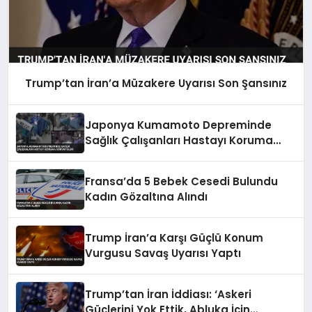
Trump’tan İran’a Müzakere Uyarısı Son Şansınız
Japonya Kumamoto Depreminde
Sağlık Çalışanları Hastayı Koruma
Görüntüleri
Fransa’da 5 Bebek Cesedi Bulundu
Kadın Gözaltına Alındı
Trump İran’a Karşı Güçlü Konum
Vurgusu Savaş Uyarısı Yaptı
Trump’tan İran İddiası: ‘Askeri
Güçlerini Yok Ettik, Abluka İçin