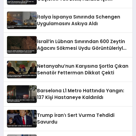
Yalvarıyorlar’
İtalya İspanya Sınırında Schengen
Uygulamasını Askıya Aldı
İsrail’in Lübnan Sınırından 600 Zeytin
Ağacını Sökmesi Uydu Görüntüleriyle
Belgelendi
Netanyahu’nun Karşısına Şortla Çıkan
Senatör Fetterman Dikkat Çekti
Barselona L1 Metro Hattında Yangın:
137 Kişi Hastaneye Kaldırıldı
Trump İran’ı Sert Vurma Tehdidi
Savurdu