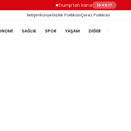
Trump’tan İran’a Müzakere Uyarısı Son Şansını
16:45:19
İletişim
Künye
Gizlilik Politikası
Çerez Politikası
ONOMI
SAĞLIK
SPOR
YAŞAM
DIĞER