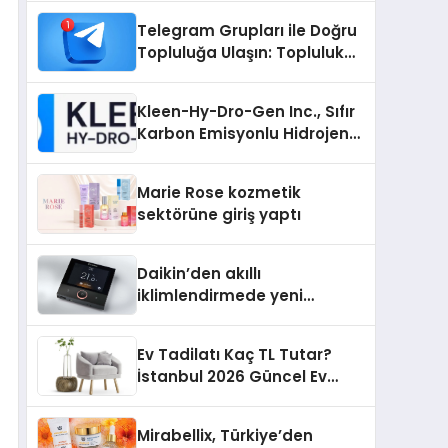
Nedir?
Telegram Grupları ile Doğru
Topluluğa Ulaşın: Topluluk
Büyütmek İsteyenlere
Telegram Dizinleri
Kleen-Hy-Dro-Gen Inc., Sıfır
Karbon Emisyonlu Hidrojen
Isıtma Teknolojisinde ISO ve
TSSA Düzenleyici Onaylarını
Marie Rose kozmetik
Aldı
sektörüne giriş yaptı
Daikin’den akıllı
iklimlendirmede yeni
dönem: Madoka Plus
Türkiye’de
Ev Tadilatı Kaç TL Tutar?
İstanbul 2026 Güncel Ev
Tadilat Maliyet Rehberi
Mirabellix, Türkiye’den