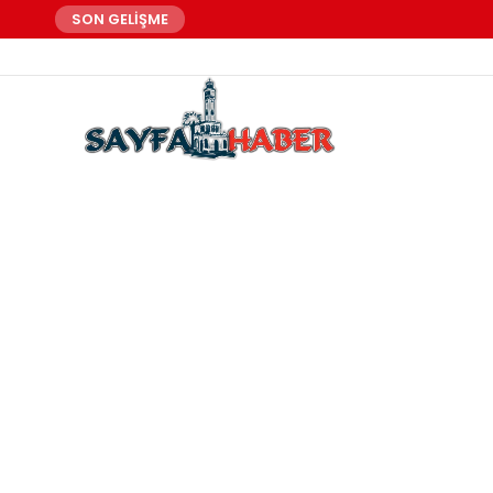
SON GELİŞME