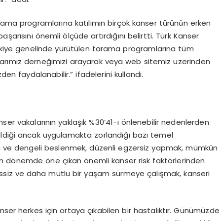
arama programlarına katılımın birçok kanser türünün erken
şarısını önemli ölçüde artırdığını belirtti. Türk Kanser
rkiye genelinde yürütülen tarama programlarına tüm
rımız derneğimizi arayarak veya web sitemiz üzerinden
n faydalanabilir.” ifadelerini kullandı.
nser vakalarının yaklaşık %30‘41-ı önlenebilir nedenlerden
ildiği ancak uygulamakta zorlandığı bazı temel
klı ve dengeli beslenmek, düzenli egzersiz yapmak, mümkün
n dönemde öne çıkan önemli kanser risk faktörlerinden
essiz ve daha mutlu bir yaşam sürmeye çalışmak, kanseri
r herkes için ortaya çıkabilen bir hastalıktır. Günümüzde