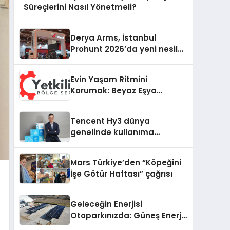
Süreçlerini Nasıl Yönetmeli?
Derya Arms, İstanbul
Prohunt 2026’da yeni nesil
ürünlerini ve global marka
vizyonunu sergiledi
Evin Yaşam Ritmini
Korumak: Beyaz Eşya
Arızalarında Dürüst ve İnsan
Odaklı Destek
Tencent Hy3 dünya
genelinde kullanıma
sunuldu
Mars Türkiye’den “Köpeğini
İşe Götür Haftası” çağrısı
Geleceğin Enerjisi
Otoparkınızda: Güneş Enerjili
Carport (Solar Otopark)