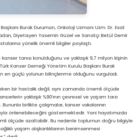
 Başkanı Burak Duruman, Onkoloji Uzmanı Uzm. Dr. Esat
dan, Diyetisyen Yasemin Güzel ve Sanatçı Betül Demir
alarına yönelik önemli bilgiler paylaştı.
e kanser tanısı konulduğunu ve yaklaşık 9,7 milyon kişinin
n Türk Kanser Derneği Yönetim Kurulu Başkanı Burak
 en güçlü yolunun bilinçlenme olduğunu vurguladı.
eken bir hastalık değil; aynı zamanda önemli ölçüde
, kanserlerin yaklaşık %90’ının çevresel ve yaşam tarzı
. Bununla birlikte çalışmalar, kanser vakalarının
arıyla önlenebileceğini göstermektedir. Yani hayatımızda
emli ölçüde azaltabilir. Bu nedenle toplumun doğru bilgiyle
sağlıklı yaşam alışkanlıklarının benimsenmesi
.” dedi.