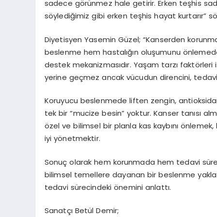
sadece görünmez hale getirir. Erken teşhis sade
söylediğimiz gibi erken teşhis hayat kurtarır” s
Diyetisyen Yasemin Güzel;
“Kanserden korunma 
beslenme hem hastalığın oluşumunu önlemede
destek mekanizmasıdır. Yaşam tarzı faktörleri 
yerine geçmez ancak vücudun direncini, tedaviy
Koruyucu beslenmede liften zengin, antioksidan 
tek bir “mucize besin” yoktur. Kanser tanısı alm
özel ve bilimsel bir planla kas kaybını önlemek
iyi yönetmektir.
Sonuç olarak hem korunmada hem tedavi sürecin
bilimsel temellere dayanan bir beslenme yakla
tedavi sürecindeki önemini anlattı.
Sanatçı Betül Demir;