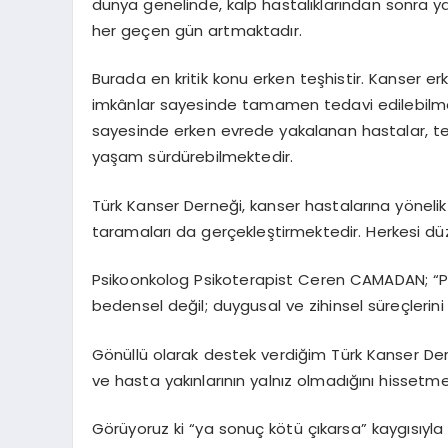
dünya genelinde, kalp hastalıklarından sonra y
her geçen gün artmaktadır.
Burada en kritik konu erken teşhistir. Kanser e
imkânlar sayesinde tamamen tedavi edilebilmekt
sayesinde erken evrede yakalanan hastalar, ted
yaşam sürdürebilmektedir.
Türk Kanser Derneği, kanser hastalarına yönelik
taramaları da gerçekleştirmektedir. Herkesi dü
Psikoonkolog
Psikoterapist Ceren CAMADAN;
“
P
bedensel değil; duygusal ve zihinsel süreçlerini
Gönüllü olarak destek verdiğim Türk Kanser Dern
ve hasta yakınlarının yalnız olmadığını hissetm
Görüyoruz ki “ya sonuç kötü çıkarsa” kaygısıyla