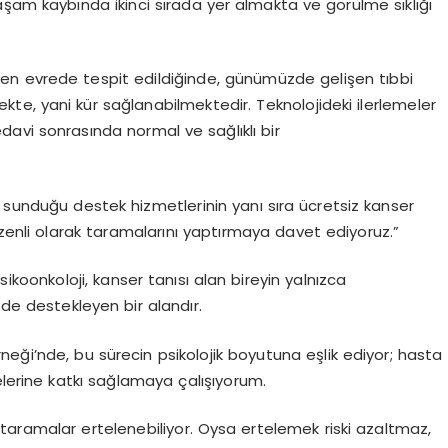
aşam kaybında ikinci sırada yer almakta ve görülme sıklığı
rken evrede tespit edildiğinde, günümüzde gelişen tıbbi
e, yani kür sağlanabilmektedir. Teknolojideki ilerlemeler
avi sonrasında normal ve sağlıklı bir
 sunduğu destek hizmetlerinin yanı sıra ücretsiz kanser
zenli olarak taramalarını yaptırmaya davet ediyoruz.”
sikoonkoloji
, kanser tanısı alan bireyin yalnızca
 de destekleyen bir alandır.
eği’nde, bu sürecin psikolojik boyutuna eşlik ediyor; hasta
elerine katkı sağlamaya çalışıyorum.
 taramalar ertelenebiliyor. Oysa ertelemek riski azaltmaz,