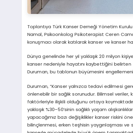
Toplantıya Türk Kanser Derneği Yönetim Kurulu
Namal
,
Psikoonkolog
Psikoterapist Ceren Cama
konuşmacı olarak katılarak kanser ve kanser hast
Dünya genelinde her yıl yaklaşık 20 milyon kişiy
kanser nedeniyle hayatını kaybettiğini belirte
Duruman, bu tablonun büyümesini engellemenin
Duruman, “Kanser yalnızca tedavi edilmesi ger
önlenebilir bir sağlık sorunudur. Bilimsel veriler
faktörleriyle ilişkili olduğunu ortaya koymaktadır
yaklaşık %30–50’sinin sağlıklı yaşam alışkanlıkl
yapacağımız bazı değişiklikler kanser riskini ön
bilinçlenmesi, erken teşhisin yaygınlaşması ve 
kanserle mücadelede büyük önem taşımaktadır