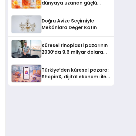
dünyaya uzanan güçlü
büyümesini sürdürüyor
Doğru Avize Seçimiyle
Mekânlara Değer Katın
Küresel rinoplasti pazarının
2030’da 9,6 milyar dolara
ulaşması bekleniyor
Türkiye’den küresel pazara:
ShopinX, dijital ekonomi ile
gerçek dünya alışverişini bir
araya getirmeyi hedefliyor