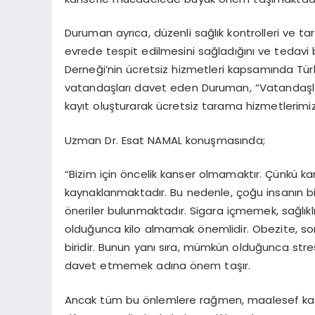
Duruman ayrıca, düzenli sağlık kontrolleri ve t
evrede tespit edilmesini sağladığını ve tedavi ba
Derneği’nin ücretsiz hizmetleri kapsamında Tü
vatandaşları davet eden Duruman, “Vatandaşla
kayıt oluşturarak ücretsiz tarama hizmetlerimizde
Uzman Dr. Esat NAMAL konuşmasında
;
“Bizim için öncelik kanser olmamaktır. Çünkü ka
kaynaklanmaktadır. Bu nedenle, çoğu insanın b
öneriler bulunmaktadır. Sigara içmemek, sağlı
olduğunca kilo almamak önemlidir. Obezite, so
biridir. Bunun yanı sıra, mümkün olduğunca str
davet etmemek adına önem taşır.
Ancak tüm bu önlemlere rağmen, maalesef kanse