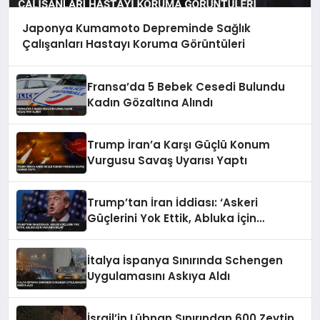
Japonya Kumamoto Depreminde Sağlık
Çalışanları Hastayı Koruma Görüntüleri
Fransa’da 5 Bebek Cesedi Bulundu
Kadın Gözaltına Alındı
Trump İran’a Karşı Güçlü Konum
Vurgusu Savaş Uyarısı Yaptı
Trump’tan İran İddiası: ‘Askeri
Güçlerini Yok Ettik, Abluka İçin
Yalvarıyorlar’
İtalya İspanya Sınırında Schengen
Uygulamasını Askıya Aldı
İsrail’in Lübnan Sınırından 600 Zeytin