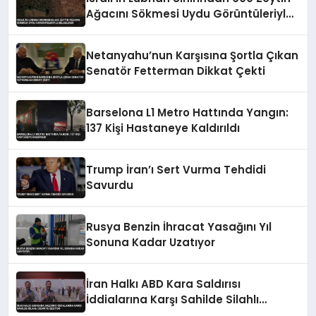
Ağacını Sökmesi Uydu Görüntüleriyle
Belgelendi
Netanyahu’nun Karşısına Şortla Çıkan
Senatör Fetterman Dikkat Çekti
Barselona L1 Metro Hattında Yangın:
137 Kişi Hastaneye Kaldırıldı
Trump İran’ı Sert Vurma Tehdidi
Savurdu
Rusya Benzin İhracat Yasağını Yıl
Sonuna Kadar Uzatıyor
İran Halkı ABD Kara Saldırısı
İddialarına Karşı Sahilde Silahlı
Devriye Geziyor