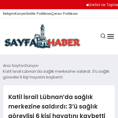
Üretici ve Toptancılar D
İletişim
Künye
Gizlilik Politikası
Çerez Politikası
ANA SAYFA
Ana Sayfa
Dünya
Katil İsrail Lübnan’da sağlık merkezine saldırdı: 3’ü sağlık
görevlisi 6 kişi hayatını kaybetti
GÜNDEM
Katil İsrail Lübnan’da sağlık
İZMIR HABERLERI
merkezine saldırdı: 3’ü sağlık
görevlisi 6 kişi hayatını kaybetti