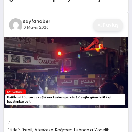
EĞITIM
Sayfahaber
Paylaş
16 Mayıs 2026
EKONOMI
SAĞLIK
SPOR
YAŞAM
DIĞER
{
“title”: “İsrail, Ateşkese Rağmen Lübnan’a Yönelik