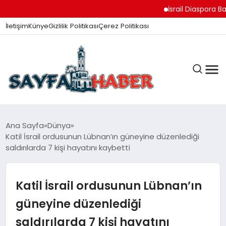
İsrail Diaspora Bakanı 
İletişim
Künye
Gizlilik Politikası
Çerez Politikası
ANA SAYFA
Ana Sayfa
Dünya
Katil İsrail ordusunun Lübnan’ın güneyine düzenlediği
saldırılarda 7 kişi hayatını kaybetti
GÜNDEM
Katil İsrail ordusunun Lübnan’ın
İZMIR HABERLERI
güneyine düzenlediği
saldırılarda 7 kişi hayatını