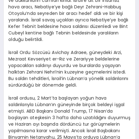
ve dükkanların camları kırıldı. İsrail’e ait bir insansız
hava aracı, Nebatiye’ye bağlı Deyr Zehrani-Habbuş
Otoyolu’nda seyreden bir aracı hedef aldı ve bir kişi
yaralandı. İsrail savaş uçakları ayrıca Nebatiye’ye bağlı
Kefer Tebnit beldesine hava saldırısı düzenledi ve Bint
Cubeyl kentine bağlı Tebnin beldesinde yaralıların
olduğu belirtildi.
İsrail Ordu Sözcüsü Avichay Adraee, güneydeki Arzi,
Mezraat Kevseriyet er-Rız ve Zerariyye beldelerine
yapacakları saldırıyı duyurdu ve buralarda yaşayan
halktan Zehrani Nehri’nin kuzeyine geçmelerini istedi.
Bu saldırı tehditleri, İsrail’in Lübnan’a yönelik saldırılarını
sürdürdüğü bir dönemde geldi.
İsrail ordusu, 2 Mart’ta başlayan yoğun hava
saldırılarıyla Lübnan’ın güneyinde birçok beldeyi işgal
etmişti. ABD Başkanı Donald Trump, 17 Nisan’da
başlayan ateşkesin 3 hafta daha uzatıldığını duyurmuş
ve Haziran ayı başında dördüncü tur görüşmelerin
yapılmasına karar verilmişti. Ancak İsrail Başbakanı
Binyamin Netanyahu, 25 Mayıs’ta orduya Lübnan’a