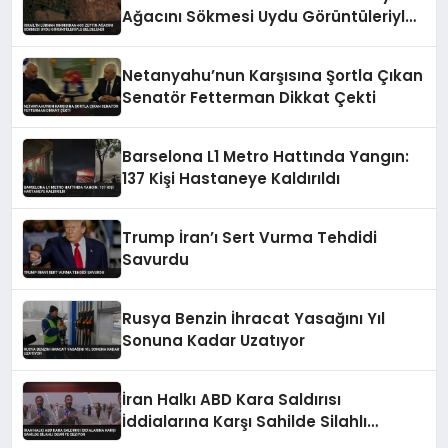
Ağacını Sökmesi Uydu Görüntüleriyle
Belgelendi
Netanyahu’nun Karşısına Şortla Çıkan
Senatör Fetterman Dikkat Çekti
Barselona L1 Metro Hattında Yangın:
137 Kişi Hastaneye Kaldırıldı
Trump İran’ı Sert Vurma Tehdidi
Savurdu
Rusya Benzin İhracat Yasağını Yıl
Sonuna Kadar Uzatıyor
İran Halkı ABD Kara Saldırısı
İddialarına Karşı Sahilde Silahlı
Devriye Geziyor