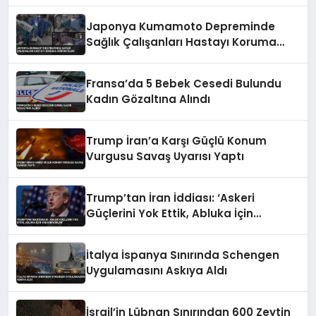
Japonya Kumamoto Depreminde
Sağlık Çalışanları Hastayı Koruma
Görüntüleri
Fransa’da 5 Bebek Cesedi Bulundu
Kadın Gözaltına Alındı
Trump İran’a Karşı Güçlü Konum
Vurgusu Savaş Uyarısı Yaptı
Trump’tan İran İddiası: ‘Askeri
Güçlerini Yok Ettik, Abluka İçin
Yalvarıyorlar’
İtalya İspanya Sınırında Schengen
Uygulamasını Askıya Aldı
İsrail’in Lübnan Sınırından 600 Zeytin