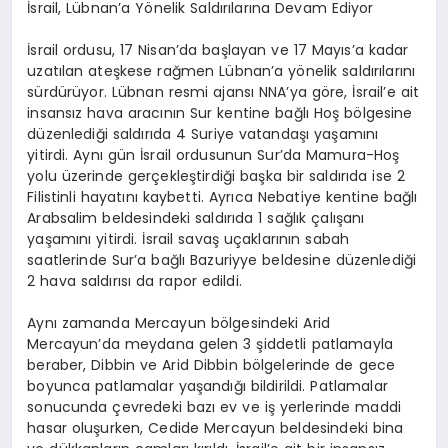
İsrail, Lübnan’a Yönelik Saldırılarına Devam Ediyor
İsrail ordusu, 17 Nisan’da başlayan ve 17 Mayıs’a kadar
uzatılan ateşkese rağmen Lübnan’a yönelik saldırılarını
sürdürüyor. Lübnan resmi ajansı NNA’ya göre, İsrail’e ait
insansız hava aracının Sur kentine bağlı Hoş bölgesine
düzenlediği saldırıda 4 Suriye vatandaşı yaşamını
yitirdi. Aynı gün İsrail ordusunun Sur’da Mamura-Hoş
yolu üzerinde gerçekleştirdiği başka bir saldırıda ise 2
Filistinli hayatını kaybetti. Ayrıca Nebatiye kentine bağlı
Arabsalim beldesindeki saldırıda 1 sağlık çalışanı
yaşamını yitirdi. İsrail savaş uçaklarının sabah
saatlerinde Sur’a bağlı Bazuriyye beldesine düzenlediği
2 hava saldırısı da rapor edildi.
Aynı zamanda Mercayun bölgesindeki Arid
Mercayun’da meydana gelen 3 şiddetli patlamayla
beraber, Dibbin ve Arid Dibbin bölgelerinde de gece
boyunca patlamalar yaşandığı bildirildi. Patlamalar
sonucunda çevredeki bazı ev ve iş yerlerinde maddi
hasar oluşurken, Cedide Mercayun beldesindeki bina