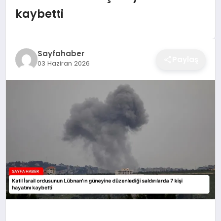
EĞITIM
kaybetti
EKONOMI
Sayfahaber
Paylaş
03 Haziran 2026
SAĞLIK
SPOR
YAŞAM
DIĞER