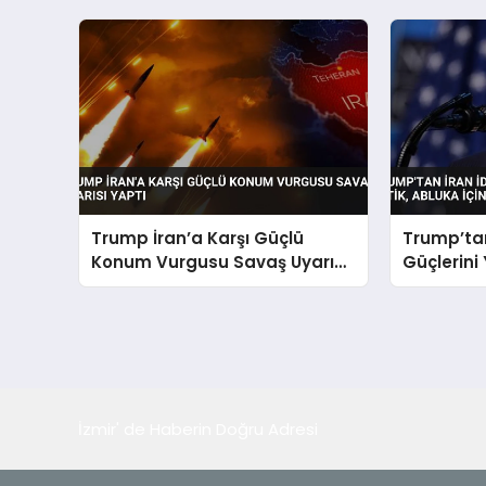
Trump İran’a Karşı Güçlü
Trump’tan
Konum Vurgusu Savaş Uyarısı
Güçlerini 
Yaptı
Yalvarıyor
İzmir' de Haberin Doğru Adresi