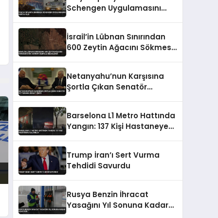
Schengen Uygulamasını
Askıya Aldı
İsrail’in Lübnan Sınırından
600 Zeytin Ağacını Sökmesi
Uydu Görüntüleriyle
Belgelendi
Netanyahu’nun Karşısına
Şortla Çıkan Senatör
Fetterman Dikkat Çekti
Barselona L1 Metro Hattında
Yangın: 137 Kişi Hastaneye
Kaldırıldı
Trump İran’ı Sert Vurma
Tehdidi Savurdu
Rusya Benzin İhracat
Yasağını Yıl Sonuna Kadar
Uzatıyor