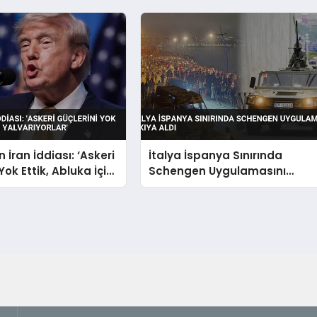
 İran İddiası: ‘Askeri
İtalya İspanya Sınırında
Yok Ettik, Abluka İçin
Schengen Uygulamasını
lar’
Askıya Aldı