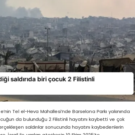
zze’nin Tel el-Heva Mahallesi’nde Barselona Parkı yakınında
çocuğun da bulunduğu 2 Filistinli hayatını kaybetti ve çok
gerçekleşen saldırılar sonucunda hayatını kaybedenlerin
öre, İsrail ile varılan ateşkesin 10 Ekim 2025’te