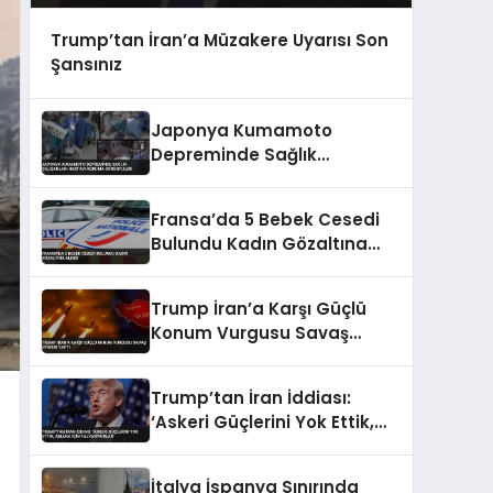
Trump’tan İran’a Müzakere Uyarısı Son
Şansınız
Japonya Kumamoto
Depreminde Sağlık
Çalışanları Hastayı Koruma
Görüntüleri
Fransa’da 5 Bebek Cesedi
Bulundu Kadın Gözaltına
Alındı
Trump İran’a Karşı Güçlü
Konum Vurgusu Savaş
Uyarısı Yaptı
Trump’tan İran İddiası:
‘Askeri Güçlerini Yok Ettik,
Abluka İçin Yalvarıyorlar’
İtalya İspanya Sınırında