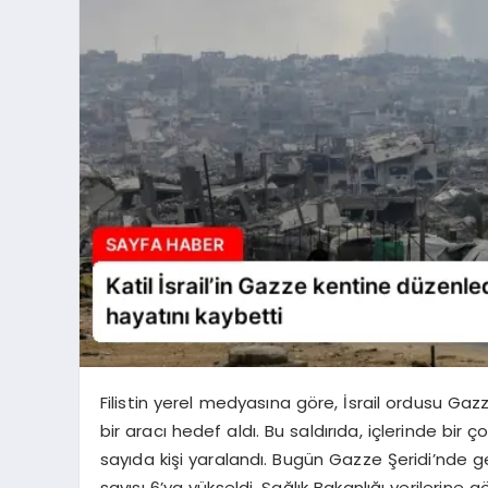
Filistin yerel medyasına göre, İsrail ordusu Ga
bir aracı hedef aldı. Bu saldırıda, içlerinde bir 
sayıda kişi yaralandı. Bugün Gazze Şeridi’nde 
sayısı 6’ya yükseldi. Sağlık Bakanlığı verilerine g