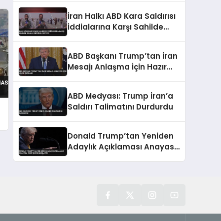
İran Halkı ABD Kara Saldırısı
İddialarına Karşı Sahilde
Silahlı Devriye Geziyor
ABD Başkanı Trump’tan İran
Mesajı Anlaşma İçin Hazır
Değiller
ABD Medyası: Trump İran’a
Saldırı Talimatını Durdurdu
Donald Trump’tan Yeniden
Adaylık Açıklaması Anayasa
Tartışması Başlattı