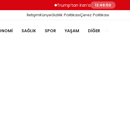
Trump’tan İran’a Müzakere Uyarısı Son Şan
12:46:51
İletişim
Künye
Gizlilik Politikası
Çerez Politikası
ONOMI
SAĞLIK
SPOR
YAŞAM
DIĞER