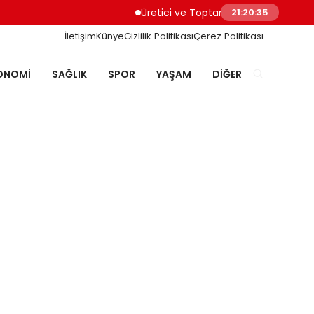
Üretici ve Toptancılar Dijital Sipariş Sür
21:20:35
İletişim
Künye
Gizlilik Politikası
Çerez Politikası
ONOMI
SAĞLIK
SPOR
YAŞAM
DIĞER