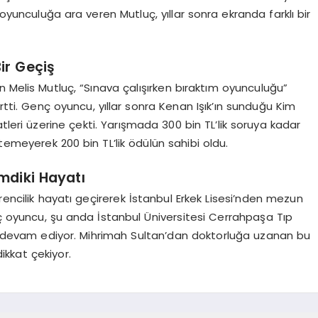
 oyunculuğa ara veren Mutluç, yıllar sonra ekranda farklı bir
ir Geçiş
n Melis Mutluç, “Sınava çalışırken bıraktım oyunculuğu”
irtti. Genç oyuncu, yıllar sonra Kenan Işık’ın sunduğu Kim
tleri üzerine çekti. Yarışmada 300 bin TL’lik soruya kadar
temeyerek 200 bin TL’lik ödülün sahibi oldu.
imdiki Hayatı
rencilik hayatı geçirerek İstanbul Erkek Lisesi’nden mezun
 oyuncu, şu anda İstanbul Üniversitesi Cerrahpaşa Tıp
ine devam ediyor. Mihrimah Sultan’dan doktorluğa uzanan bu
dikkat çekiyor.