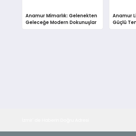
Anamur Mimarlık: Gelenekten
Anamur Li
Geleceğe Modern Dokunuşlar
Güçlü Teme
Yapılar
İzmir' de Haberin Doğru Adresi