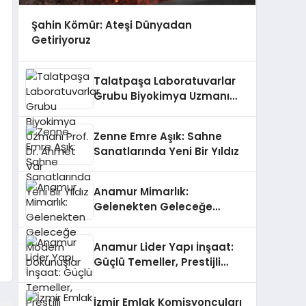
Şahin Kömür: Ateşi Dünyadan
Getiriyoruz
Talatpaşa Laboratuvarlar
Grubu Biyokimya Uzmanı
Prof. Dr. Ahmet Var
Zenne Emre Aşık: Sahne
Sanatlarında Yeni Bir Yıldız
Anamur Mimarlık:
Gelenekten Geleceğe
Modern Dokunuşlar
Anamur Lider Yapı İnşaat:
Güçlü Temeller, Prestijli
Yapılar
İzmir Emlak Komisyoncuları