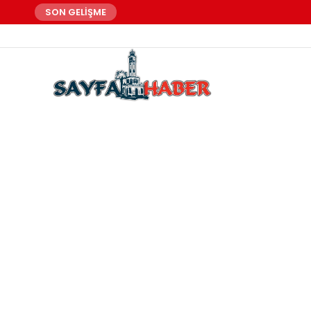
SON GELİŞME