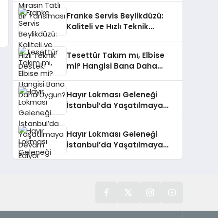
Franke Servis Beylikdüzü:
Kaliteli ve Hızlı Teknik
Destek!
Tesettür Takım mı, Elbise
mi? Hangisi Bana Daha
Uygun?
Hayır Lokması Geleneği
İstanbul’da Yaşatılmaya
Devam Ediyor
Hayır Lokması Geleneği
İstanbul’da Yaşatılmaya
Devam Ediyor