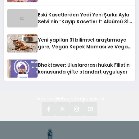
alışverişini bir araya getirmeyi
hedefliyor
Eski Kasetlerden Yedi Yeni Şarkı: Ayla
Selvi’nin “Kayıp Kasetler 1” Albümü 31
Temmuz’da Çıktı
Yeni yapilan 31 bilimsel araştırmaya
göre, Vegan Köpek Maması ve Vegan
Kedi Mamasının İyi Sindirildiğini
Ortaya Koydu
Bhaktawer: Uluslararası hukuk Filistin
konusunda çifte standart uyguluyor
İzmir' de Haberin Doğru Adresi