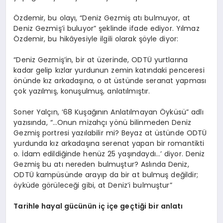
Özdemir, bu olayı, “Deniz Gezmiş atı bulmuyor, at
Deniz Gezmiş’i buluyor” şeklinde ifade ediyor. Yılmaz
Özdemir, bu hikâyesiyle ilgili olarak şöyle diyor:
“Deniz Gezmiş’in, bir at üzerinde, ODTÜ yurtlarına
kadar gelip kızlar yurdunun zemin katındaki penceresi
önünde kız arkadaşına, o at üstünde seranat yapması
çok yazılmış, konuşulmuş, anlatılmıştır.
Soner Yalçın, ‘68 Kuşağının Anlatılmayan Öyküsü” adlı
yazısında, “…Onun mizahçı yönü bilinmeden Deniz
Gezmiş portresi yazılabilir mi? Beyaz at üstünde ODTÜ
yurdunda kız arkadaşına serenat yapan bir romantikti
o. İdam edildiğinde henüz 25 yaşındaydı…’ diyor. Deniz
Gezmiş bu atı nereden bulmuştur? Aslında Deniz,
ODTÜ kampüsünde arayıp da bir at bulmuş değildir;
öyküde görüleceği gibi, at Deniz’i bulmuştur”
Tarihle hayal gücünün iç içe geçtiği bir anlatı