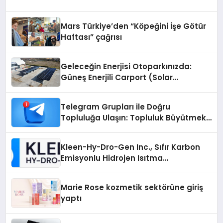
Mars Türkiye’den “Köpeğini İşe Götür
Haftası” çağrısı
Geleceğin Enerjisi Otoparkınızda:
Güneş Enerjili Carport (Solar
Otopark) Nedir?
Telegram Grupları ile Doğru
Topluluğa Ulaşın: Topluluk Büyütmek
İsteyenlere Telegram Dizinleri
Kleen-Hy-Dro-Gen Inc., Sıfır Karbon
Emisyonlu Hidrojen Isıtma
Teknolojisinde ISO ve TSSA
Düzenleyici Onaylarını Aldı
Marie Rose kozmetik sektörüne giriş
yaptı