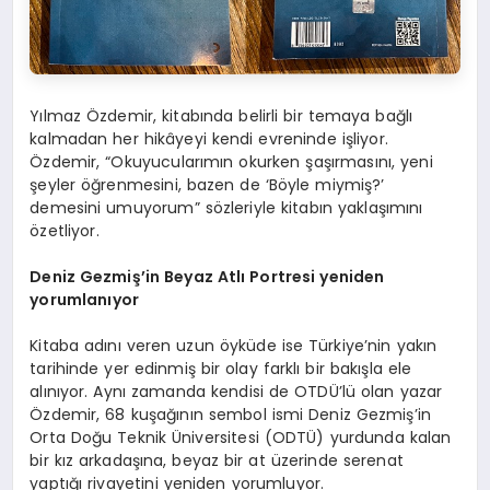
Yılmaz Özdemir, kitabında belirli bir temaya bağlı
kalmadan her hikâyeyi kendi evreninde işliyor.
Özdemir, “Okuyucularımın okurken şaşırmasını, yeni
şeyler öğrenmesini, bazen de ‘Böyle miymiş?’
demesini umuyorum” sözleriyle kitabın yaklaşımını
özetliyor.
Deniz Gezmiş’in Beyaz Atlı Portresi yeniden
yorumlanıyor
Kitaba adını veren uzun öyküde ise Türkiye’nin yakın
tarihinde yer edinmiş bir olay farklı bir bakışla ele
alınıyor. Aynı zamanda kendisi de OTDÜ’lü olan yazar
Özdemir, 68 kuşağının sembol ismi Deniz Gezmiş’in
Orta Doğu Teknik Üniversitesi (ODTÜ) yurdunda kalan
bir kız arkadaşına, beyaz bir at üzerinde serenat
yaptığı rivayetini yeniden yorumluyor.