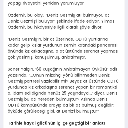
yaptığı rivayetini yeniden yorumluyor.
Özdemir, bu olayı, “Deniz Gezmiş atı bulmuyor, at
Deniz Gezmiş’i buluyor” şeklinde ifade ediyor. Yılmaz
Özdemir, bu hikâyesiyle ilgili olarak şöyle diyor:
“Deniz Gezmiş’in, bir at üzerinde, ODTÜ yurtlarına
kadar gelip kızlar yurdunun zemin katındaki penceresi
önünde kız arkadaşına, o at üstünde seranat yapması
çok yazılmış, konuşulmuş, anlatılmıştır.
Soner Yalçın, ‘68 Kuşağının Anlatılmayan Öyküsü” adlı
yazısında, “…Onun mizahçı yönü bilinmeden Deniz
Gezmiş portresi yazılabilir mi? Beyaz at üstünde ODTÜ
yurdunda kız arkadaşına serenat yapan bir romantikti
o. İdam edildiğinde henüz 25 yaşındaydı…’ diyor. Deniz
Gezmiş bu atı nereden bulmuştur? Aslında Deniz,
ODTÜ kampüsünde arayıp da bir at bulmuş değildir;
öyküde görüleceği gibi, at Deniz’i bulmuştur”
Tarihle hayal gücünün iç içe geçtiği bir anlatı