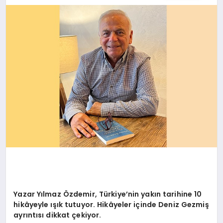
EĞITIM
EKONOMI
SAĞLIK
SPOR
YAŞAM
Yazar Yılmaz Özdemir, Türkiye’nin yakın tarihine 10
DIĞER
hikâyeyle ışık tutuyor.
Hikâyeler içinde Deniz Gezmiş
ayrıntısı dikkat çekiyor.