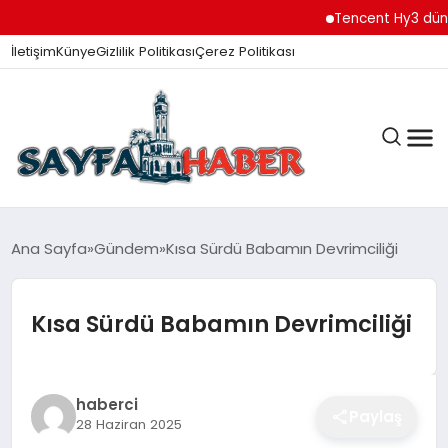
Tencent Hy3 dünya genel
İletişim
Künye
Gizlilik Politikası
Çerez Politikası
ANA SAYFA
Ana Sayfa
Gündem
Kısa Sürdü Babamın Devrimciliği
Kısa Sürdü Babamın Devrimciliği
GÜNDEM
İZMIR HABERLERI
haberci
Paylaş
28 Haziran 2025