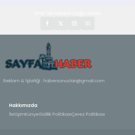
İzmir' de Haberin Doğru Adresi
Reklam & İşbirliği :
habersonuclari@gmail.com
Hakkımızda
İletişim
Künye
Gizlilik Politikası
Çerez Politikası