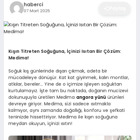
haberci
EĞITIM
Paylaş
07 Mart 2025
EKONOMI
Kışın Titreten Soğuğuna, İçinizi Isıtan Bir Çözüm:
SAĞLIK
Medima!
Soğuk kış günlerinde dışarı çıkmak, adeta bir
SPOR
mücadeleye dönüşür. Kat kat giyinmek, kalın montlar,
atkılar, bereler… Yine de o içimize işleyen soğuktan
kurtulamayız. İşte tam bu noktada, doğanın mucizevi
dokunuşuyla üretilen Medima
angora yünü
ürünleri
YAŞAM
devreye giriyor. Medima, sizi sadece ısıtmakla
kalmıyor, aynı zamanda doğallığı, konforu ve şefkati
teninizde hissettiriyor. Medima ile kışın soğuğuna
DIĞER
meydan okuyun, içinizi ısıtın!