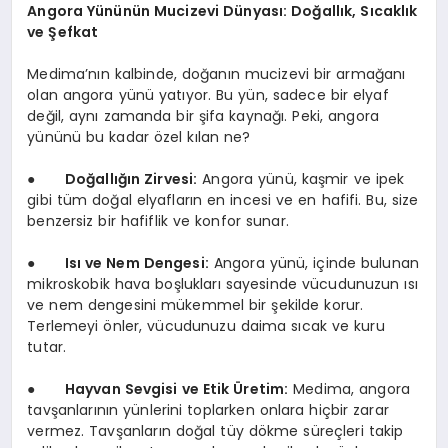
Angora Yününün Mucizevi Dünyası: Doğallık, Sıcaklık
ve Şefkat
Medima’nın kalbinde, doğanın mucizevi bir armağanı
olan angora yünü yatıyor. Bu yün, sadece bir elyaf
değil, aynı zamanda bir şifa kaynağı. Peki, angora
yününü bu kadar özel kılan ne?
●
Doğallığın Zirvesi:
Angora yünü, kaşmir ve ipek
gibi tüm doğal elyafların en incesi ve en hafifi. Bu, size
benzersiz bir hafiflik ve konfor sunar.
●
Isı ve Nem Dengesi:
Angora yünü, içinde bulunan
mikroskobik hava boşlukları sayesinde vücudunuzun ısı
ve nem dengesini mükemmel bir şekilde korur.
Terlemeyi önler, vücudunuzu daima sıcak ve kuru
tutar.
●
Hayvan Sevgisi ve Etik Üretim:
Medima, angora
tavşanlarının yünlerini toplarken onlara hiçbir zarar
vermez. Tavşanların doğal tüy dökme süreçleri takip