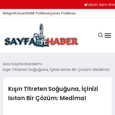
Falcon Aero Group, Küres
İletişim
Künye
Gizlilik Politikası
Çerez Politikası
ANA SAYFA
Ana Sayfa
Gündem
Kışın Titreten Soğuğuna, İçinizi Isıtan Bir Çözüm: Medima!
GÜNDEM
Kışın Titreten Soğuğuna, İçinizi
Isıtan Bir Çözüm: Medima!
İZMIR HABERLERI