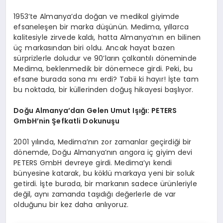
1953’te Almanya’da doğan ve medikal giyimde
efsaneleşen bir marka düşünün. Medima, yıllarca
kalitesiyle zirvede kaldı, hatta Almanya’nın en bilinen
üç markasından biri oldu. Ancak hayat bazen
sürprizlerle doludur ve 90’ların çalkantılı döneminde
Medima, beklenmedik bir dönemece girdi. Peki, bu
efsane burada sona mı erdi? Tabii ki hayır! İşte tam
bu noktada, bir küllerinden doğuş hikayesi başlıyor.
Doğu Almanya’dan Gelen Umut Işığı: PETERS
GmbH’nin Şefkatli Dokunuşu
2001 yılında, Medima’nın zor zamanlar geçirdiği bir
dönemde, Doğu Almanya’nın angora iç giyim devi
PETERS GmbH devreye girdi. Medima’yı kendi
bünyesine katarak, bu köklü markaya yeni bir soluk
getirdi. İşte burada, bir markanın sadece ürünleriyle
değil, aynı zamanda taşıdığı değerlerle de var
olduğunu bir kez daha anlıyoruz.