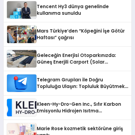
Tencent Hy3 dünya genelinde
kullanıma sunuldu
Mars Türkiye’den “Köpeğini İşe Götür
Haftası” çağrısı
Geleceğin Enerjisi Otoparkınızda:
Güneş Enerjili Carport (Solar
Otopark) Nedir?
Telegram Grupları ile Doğru
Topluluğa Ulaşın: Topluluk Büyütmek
İsteyenlere Telegram Dizinleri
Kleen-Hy-Dro-Gen Inc., Sıfır Karbon
Emisyonlu Hidrojen Isıtma
Teknolojisinde ISO ve TSSA
Düzenleyici Onaylarını Aldı
Marie Rose kozmetik sektörüne giriş