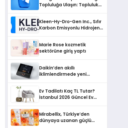
Topluluğa Ulaşın: Topluluk
Büyütmek İsteyenlere
Telegram Dizinleri
Kleen-Hy-Dro-Gen Inc., Sıfır
Karbon Emisyonlu Hidrojen
Isıtma Teknolojisinde ISO ve
TSSA Düzenleyici Onaylarını
Marie Rose kozmetik
Aldı
sektörüne giriş yaptı
Daikin’den akıllı
iklimlendirmede yeni
dönem: Madoka Plus
Türkiye’de
Ev Tadilatı Kaç TL Tutar?
İstanbul 2026 Güncel Ev
Tadilat Maliyet Rehberi
Mirabellix, Türkiye’den
dünyaya uzanan güçlü
büyümesini sürdürüyor