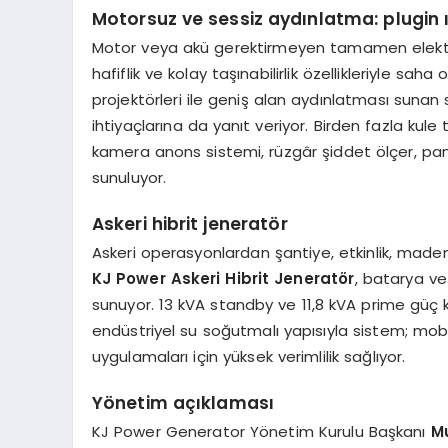
Motorsuz ve sessiz aydınlatma: plugin ı
Motor veya akü gerektirmeyen tamamen elektri
hafiflik ve kolay taşınabilirlik özellikleriyle sa
projektörleri ile geniş alan aydınlatması suna
ihtiyaçlarına da yanıt veriyor. Birden fazla kule
kamera anons sistemi, rüzgâr şiddet ölçer, pan
sunuluyor.
Askeri hibrit jeneratör
Askeri operasyonlardan şantiye, etkinlik, maden
KJ Power Askeri Hibrit Jeneratör
, batarya ve
sunuyor. 13 kVA standby ve 11,8 kVA prime güç k
endüstriyel su soğutmalı yapısıyla sistem; mobil
uygulamaları için yüksek verimlilik sağlıyor.
Yönetim açıklaması
KJ Power Generator Yönetim Kurulu Başkanı
M