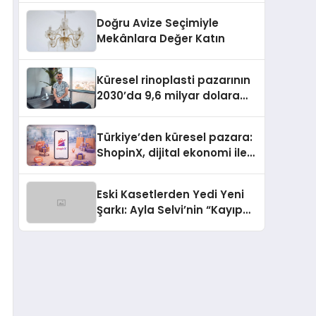
Doğru Avize Seçimiyle
Mekânlara Değer Katın
Küresel rinoplasti pazarının
2030’da 9,6 milyar dolara
ulaşması bekleniyor
Türkiye’den küresel pazara:
ShopinX, dijital ekonomi ile
gerçek dünya alışverişini bir
araya getirmeyi hedefliyor
Eski Kasetlerden Yedi Yeni
Şarkı: Ayla Selvi’nin “Kayıp
Kasetler 1” Albümü 31
Temmuz’da Çıktı