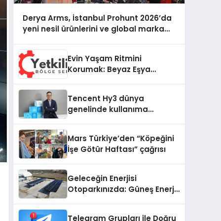
Derya Arms, İstanbul Prohunt 2026’da
yeni nesil ürünlerini ve global marka
vizyonunu sergiledi
Evin Yaşam Ritmini
Korumak: Beyaz Eşya
Arızalarında Dürüst ve İnsan
Odaklı Destek
Tencent Hy3 dünya
genelinde kullanıma
sunuldu
Mars Türkiye’den “Köpeğini
İşe Götür Haftası” çağrısı
Geleceğin Enerjisi
Otoparkınızda: Güneş Enerjili
Carport (Solar Otopark)
Nedir?
Telegram Grupları ile Doğru