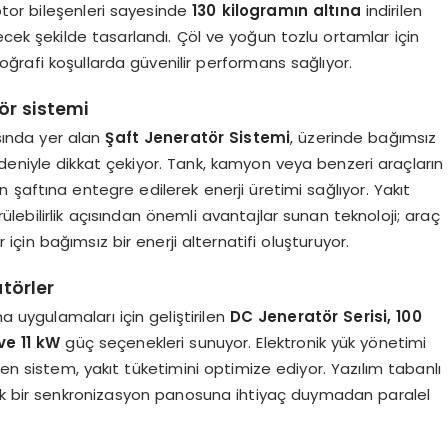
tor bileşenleri sayesinde
130 kilogramın altına
indirilen
ecek şekilde tasarlandı. Çöl ve yoğun tozlu ortamlar için
coğrafi koşullarda güvenilir performans sağlıyor.
ör sistemi
asında yer alan
Şaft Jeneratör Sistemi
, üzerinde bağımsız
eniyle dikkat çekiyor. Tank, kamyon veya benzeri araçların
şaftına entegre edilerek enerji üretimi sağlıyor. Yakıt
rülebilirlik açısından önemli avantajlar sunan teknoloji; araç
çin bağımsız bir enerji alternatifi oluşturuyor.
atörler
a uygulamaları için geliştirilen
DC Jeneratör Serisi, 100
ve 11 kW
güç seçenekleri sunuyor. Elektronik yük yönetimi
en sistem, yakıt tüketimini optimize ediyor. Yazılım tabanlı
 ek bir senkronizasyon panosuna ihtiyaç duymadan paralel