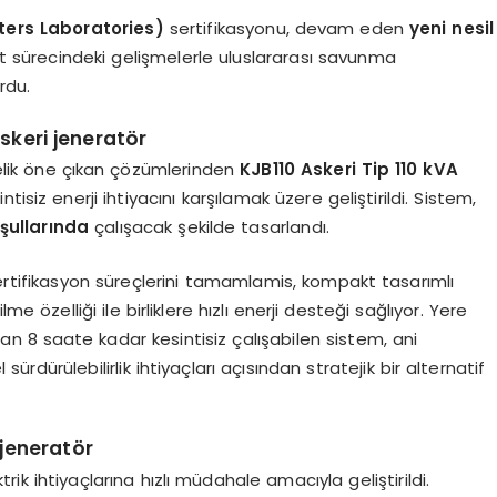
ters Laboratories)
sertifikasyonu, devam eden
yeni nesil
ıt sürecindeki gelişmelerle uluslararası savunma
rdu.
skeri jeneratör
lik öne çıkan çözümlerinden
KJB110 Askeri Tip 110 kVA
ntisiz enerji ihtiyacını karşılamak üzere geliştirildi. Sistem,
şullarında
çalışacak şekilde tasarlandı.
ertifikasyon süreçlerini tamamlamis, kompakt tasarımlı
 özelliği ile birliklere hızlı enerji desteği sağlıyor. Yere
n 8 saate kadar kesintisiz çalışabilen sistem, ani
dürülebilirlik ihtiyaçları açısından stratejik bir alternatif
 jeneratör
trik ihtiyaçlarına hızlı müdahale amacıyla geliştirildi.