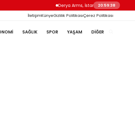
Derya Arms, İstanbul Prohunt 2026’da yeni nesil
20:59:40
İletişim
Künye
Gizlilik Politikası
Çerez Politikası
ONOMI
SAĞLIK
SPOR
YAŞAM
DIĞER