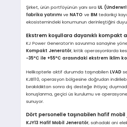
Şirket, ürün portföyünün yanı sıra
UL (Underwri
fabrika yatırımı
ve
NATO
ve
BM
tedarikçi kay
ekosistemindeki konumunun derinleştiğini duyu
Ekstrem koşullara dayanıklı kompakt a
KJ Power Generator’ın savunma sanayine yöne
Kompakt Jeneratör
, kritik operasyonlarda kesi
−35°C ile +55°C arasındaki ekstrem iklim ko
Helikopterle aktif durumda taşınabilen
LVAD
s
KJB110, operasyon bölgesine doğrudan indirilebilme
bırakıldıktan sonra dış desteğe ihtiyaç duymada
konuşlanma, geçici üs kurulumu ve operasyonel sür
sunuyor.
Dört personelle taşınabilen hafif mobil
KJY13 Hafif Mobil Jeneratör
, sahadaki ani elek