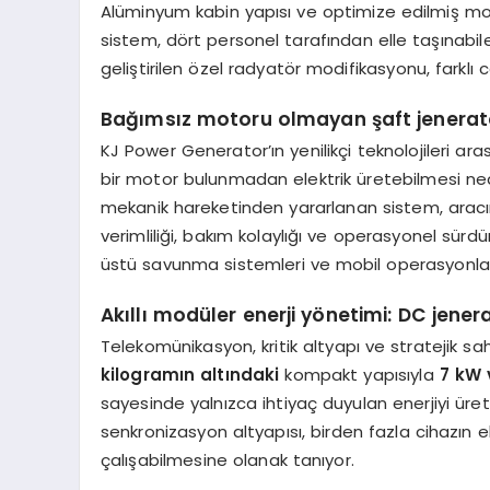
Alüminyum kabin yapısı ve optimize edilmiş mo
sistem, dört personel tarafından elle taşınabil
geliştirilen özel radyatör modifikasyonu, farklı 
Bağımsız motoru olmayan şaft jenerat
KJ Power Generator’ın yenilikçi teknolojileri ar
bir motor bulunmadan elektrik üretebilmesi ned
mekanik hareketinden yararlanan sistem, aracın 
verimliliği, bakım kolaylığı ve operasyonel sürdü
üstü savunma sistemleri ve mobil operasyonlar i
Akıllı modüler enerji yönetimi: DC jener
Telekomünikasyon, kritik altyapı ve stratejik sah
kilogramın altındaki
kompakt yapısıyla
7 kW 
sayesinde yalnızca ihtiyaç duyulan enerjiyi üret
senkronizasyon altyapısı, birden fazla cihazın
çalışabilmesine olanak tanıyor.