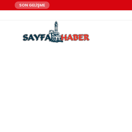
SON GELİŞME