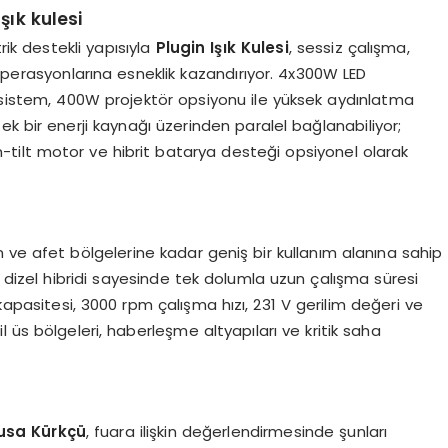
şık kulesi
k destekli yapısıyla
Plugin Işık Kulesi
, sessiz çalışma,
ha operasyonlarına esneklik kazandırıyor. 4x300W LED
n sistem, 400W projektör opsiyonu ile yüksek aydınlatma
 tek bir enerji kaynağı üzerinden paralel bağlanabiliyor;
-tilt motor ve hibrit batarya desteği opsiyonel olarak
 ve afet bölgelerine kadar geniş bir kullanım alanına sahip
 dizel hibridi sayesinde tek dolumla uzun çalışma süresi
apasitesi, 3000 rpm çalışma hızı, 231 V gerilim değeri ve
 üs bölgeleri, haberleşme altyapıları ve kritik saha
usa Kürkçü
, fuara ilişkin değerlendirmesinde şunları