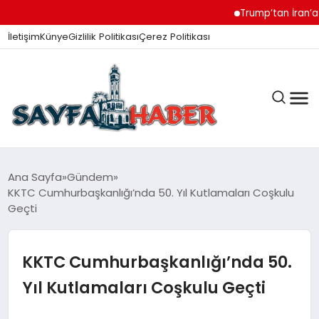
Trump’tan İran’a Müzak
İletişim
Künye
Gizlilik Politikası
Çerez Politikası
ANA SAYFA
Ana Sayfa
Gündem
KKTC Cumhurbaşkanlığı’nda 50. Yıl Kutlamaları Coşkulu
Geçti
GÜNDEM
KKTC Cumhurbaşkanlığı’nda 50.
İZMIR HABERLERI
Yıl Kutlamaları Coşkulu Geçti