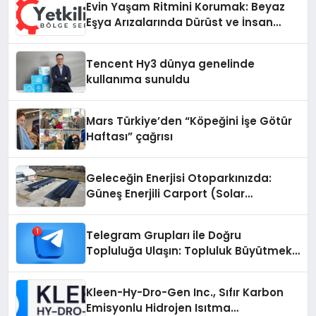
Evin Yaşam Ritmini Korumak: Beyaz
Eşya Arızalarında Dürüst ve İnsan
Odaklı Destek
Tencent Hy3 dünya genelinde
kullanıma sunuldu
Mars Türkiye’den “Köpeğini İşe Götür
Haftası” çağrısı
Geleceğin Enerjisi Otoparkınızda:
Güneş Enerjili Carport (Solar
Otopark) Nedir?
Telegram Grupları ile Doğru
Topluluğa Ulaşın: Topluluk Büyütmek
İsteyenlere Telegram Dizinleri
Kleen-Hy-Dro-Gen Inc., Sıfır Karbon
Emisyonlu Hidrojen Isıtma