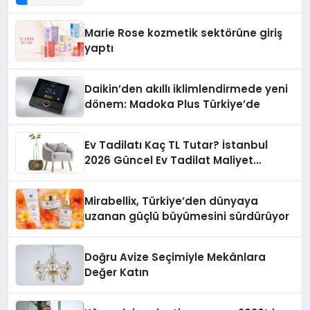
Teknolojisinde ISO ve TSSA
Düzenleyici Onaylarını Aldı
Marie Rose kozmetik sektörüne giriş
yaptı
Daikin’den akıllı iklimlendirmede yeni
dönem: Madoka Plus Türkiye’de
Ev Tadilatı Kaç TL Tutar? İstanbul
2026 Güncel Ev Tadilat Maliyet
Rehberi
Mirabellix, Türkiye’den dünyaya
uzanan güçlü büyümesini sürdürüyor
Doğru Avize Seçimiyle Mekânlara
Değer Katın