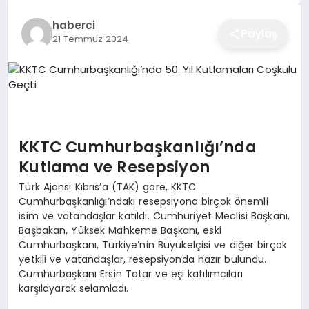
EĞITIM
haberci
Paylaş
21 Temmuz 2024
EKONOMI
SAĞLIK
KKTC Cumhurbaşkanlığı’nda
Kutlama ve Resepsiyon
SPOR
Türk Ajansı Kıbrıs’a (TAK) göre, KKTC
Cumhurbaşkanlığı’ndaki resepsiyona birçok önemli
isim ve vatandaşlar katıldı. Cumhuriyet Meclisi Başkanı,
YAŞAM
Başbakan, Yüksek Mahkeme Başkanı, eski
Cumhurbaşkanı, Türkiye’nin Büyükelçisi ve diğer birçok
yetkili ve vatandaşlar, resepsiyonda hazır bulundu.
DIĞER
Cumhurbaşkanı Ersin Tatar ve eşi katılımcıları
karşılayarak selamladı.