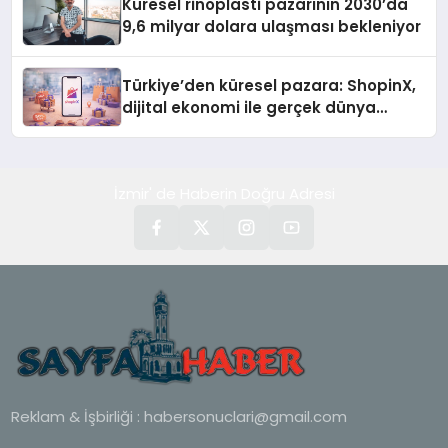
Küresel rinoplasti pazarının 2030’da
9,6 milyar dolara ulaşması bekleniyor
Türkiye’den küresel pazara: ShopinX,
dijital ekonomi ile gerçek dünya
alışverişini bir araya getirmeyi
hedefliyor
İzmir' de Haberin Doğru Adresi
Reklam & İşbirliği :
habersonuclari@gmail.com