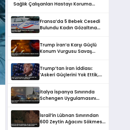
Sağlık Çalışanları Hastayı Koruma
Görüntüleri
Fransa’da 5 Bebek Cesedi
Bulundu Kadın Gözaltına
Alındı
Trump İran’a Karşı Güçlü
Konum Vurgusu Savaş
Uyarısı Yaptı
Trump’tan İran İddiası:
‘Askeri Güçlerini Yok Ettik,
Abluka İçin Yalvarıyorlar’
İtalya İspanya Sınırında
Schengen Uygulamasını
Askıya Aldı
İsrail’in Lübnan Sınırından
600 Zeytin Ağacını Sökmesi
Uydu Görüntüleriyle