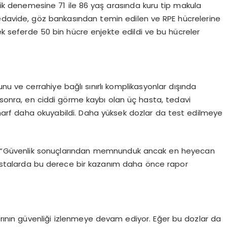
inik denemesine 71 ile 86 yaş arasında kuru tip makula
Tedavide, göz bankasından temin edilen ve RPE hücrelerine
tek seferde 50 bin hücre enjekte edildi ve bu hücreler
nu ve cerrahiye bağlı sınırlı komplikasyonlar dışında
l sonra, en ciddi görme kaybı olan üç hasta, tedavi
arf daha okuyabildi. Daha yüksek dozlar da test edilmeye
sı, “Güvenlik sonuçlarından memnunduk ancak en heyecan
 hastalarda bu derece bir kazanım daha önce rapor
ın güvenliği izlenmeye devam ediyor. Eğer bu dozlar da