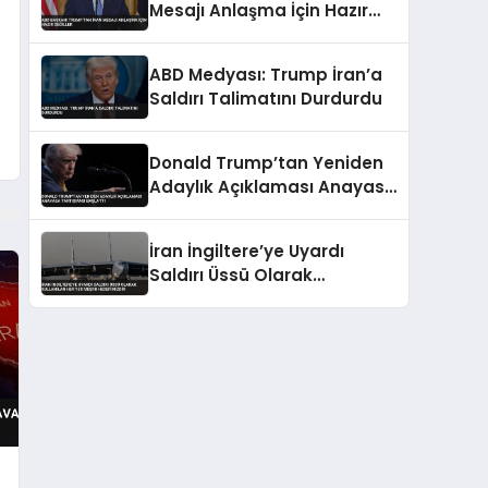
Mesajı Anlaşma İçin Hazır
Değiller
ABD Medyası: Trump İran’a
Saldırı Talimatını Durdurdu
Donald Trump’tan Yeniden
Adaylık Açıklaması Anayasa
Tartışması Başlattı
İran İngiltere’ye Uyardı
Saldırı Üssü Olarak
Kullanılan Her Yer Meşru
Hedefimizdir