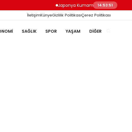
Japonya Kumamoto Depreminde Sağlık Çalış
14:53:52
İletişim
Künye
Gizlilik Politikası
Çerez Politikası
ONOMI
SAĞLIK
SPOR
YAŞAM
DIĞER