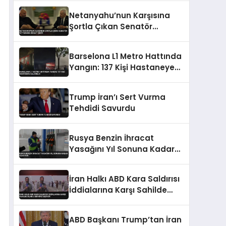
Belgelendi
Netanyahu’nun Karşısına
Şortla Çıkan Senatör
Fetterman Dikkat Çekti
Barselona L1 Metro Hattında
Yangın: 137 Kişi Hastaneye
Kaldırıldı
Trump İran’ı Sert Vurma
Tehdidi Savurdu
Rusya Benzin İhracat
Yasağını Yıl Sonuna Kadar
Uzatıyor
İran Halkı ABD Kara Saldırısı
İddialarına Karşı Sahilde
Silahlı Devriye Geziyor
ABD Başkanı Trump’tan İran