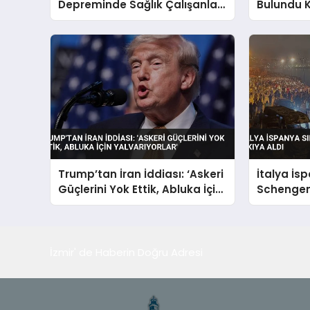
Depreminde Sağlık Çalışanları
Bulundu 
Hastayı Koruma Görüntüleri
Alındı
Trump’tan İran İddiası: ‘Askeri
İtalya İs
Güçlerini Yok Ettik, Abluka İçin
Schengen
Yalvarıyorlar’
Askıya Al
İzmir' de Haberin Doğru Adresi