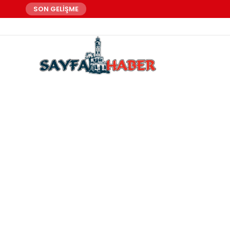
SON GELİŞME