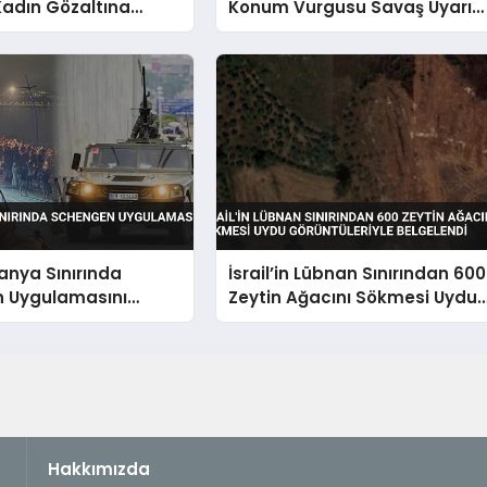
Kadın Gözaltına
Konum Vurgusu Savaş Uyarısı
Yaptı
panya Sınırında
İsrail’in Lübnan Sınırından 600
 Uygulamasını
Zeytin Ağacını Sökmesi Uydu
dı
Görüntüleriyle Belgelendi
Hakkımızda