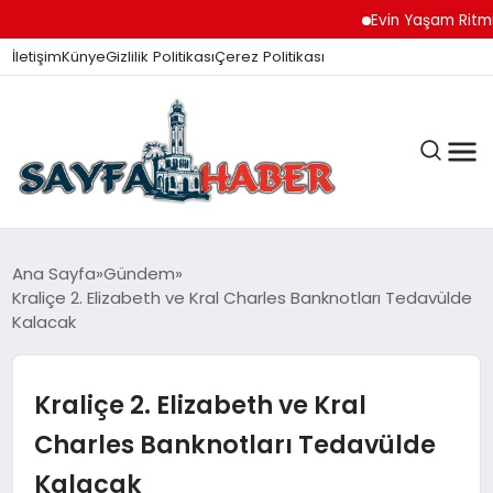
Evin Yaşam Ritmini K
İletişim
Künye
Gizlilik Politikası
Çerez Politikası
ANA SAYFA
Ana Sayfa
Gündem
Kraliçe 2. Elizabeth ve Kral Charles Banknotları Tedavülde
Kalacak
GÜNDEM
Kraliçe 2. Elizabeth ve Kral
İZMIR HABERLERI
Charles Banknotları Tedavülde
Kalacak