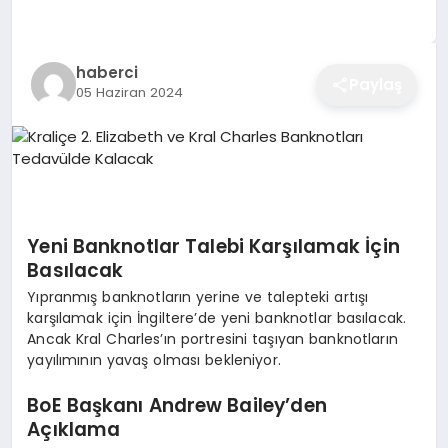
EĞITIM
haberci
Paylaş
05 Haziran 2024
EKONOMI
SAĞLIK
SPOR
Yeni Banknotlar Talebi Karşılamak İçin
Basılacak
Yıpranmış banknotların yerine ve talepteki artışı
YAŞAM
karşılamak için İngiltere’de yeni banknotlar basılacak.
Ancak Kral Charles’ın portresini taşıyan banknotların
yayılımının yavaş olması bekleniyor.
DIĞER
BoE Başkanı Andrew Bailey’den
Açıklama