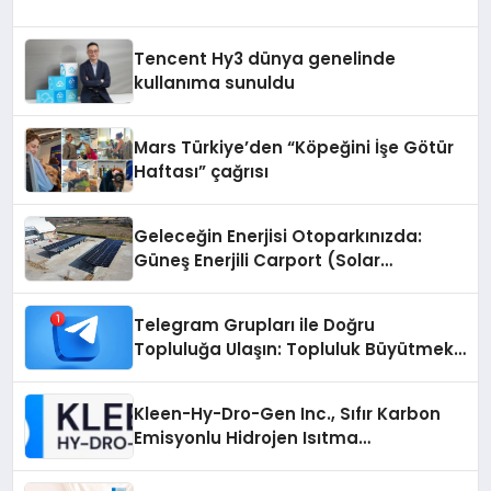
Tencent Hy3 dünya genelinde
kullanıma sunuldu
Mars Türkiye’den “Köpeğini İşe Götür
Haftası” çağrısı
Geleceğin Enerjisi Otoparkınızda:
Güneş Enerjili Carport (Solar
Otopark) Nedir?
Telegram Grupları ile Doğru
Topluluğa Ulaşın: Topluluk Büyütmek
İsteyenlere Telegram Dizinleri
Kleen-Hy-Dro-Gen Inc., Sıfır Karbon
Emisyonlu Hidrojen Isıtma
Teknolojisinde ISO ve TSSA
Düzenleyici Onaylarını Aldı