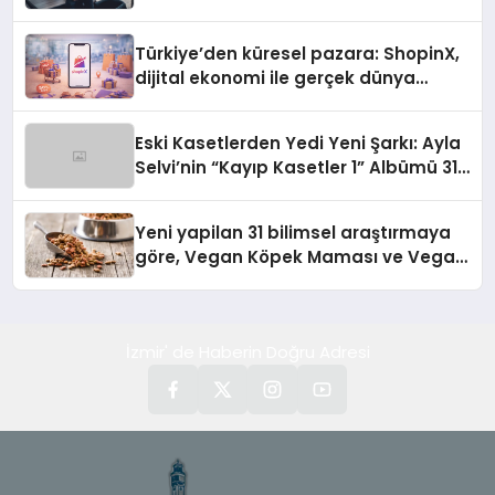
Türkiye’den küresel pazara: ShopinX,
dijital ekonomi ile gerçek dünya
alışverişini bir araya getirmeyi
hedefliyor
Eski Kasetlerden Yedi Yeni Şarkı: Ayla
Selvi’nin “Kayıp Kasetler 1” Albümü 31
Temmuz’da Çıktı
Yeni yapilan 31 bilimsel araştırmaya
göre, Vegan Köpek Maması ve Vegan
Kedi Mamasının İyi Sindirildiğini
Ortaya Koydu
İzmir' de Haberin Doğru Adresi