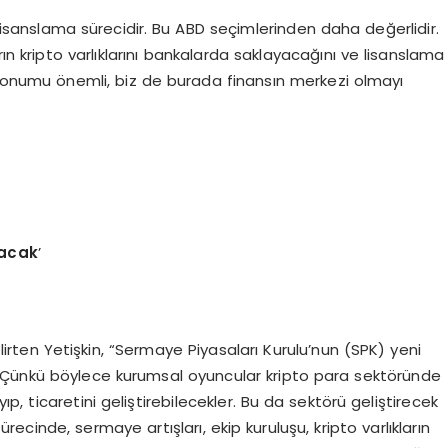
ı lisanslama sürecidir. Bu ABD seçimlerinden daha değerlidir.
rın kripto varlıklarını bankalarda saklayacağını ve lisanslama
 konumu önemli, biz de burada finansın merkezi olmayı
racak
’
belirten Yetişkin, “Sermaye Piyasaları Kurulu’nun (SPK) yeni
ır. Çünkü böylece kurumsal oyuncular kripto para sektöründe
yıp, ticaretini geliştirebilecekler. Bu da sektörü geliştirecek
ecinde, sermaye artışları, ekip kuruluşu, kripto varlıkların