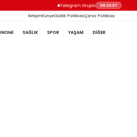
Telegram Grupları ile Doğru Topluluğa Ulaş
06:23:38
İletişim
Künye
Gizlilik Politikası
Çerez Politikası
ONOMI
SAĞLIK
SPOR
YAŞAM
DIĞER