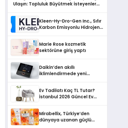
Ulaşın: Topluluk Büyütmek İsteyenlere
Telegram Dizinleri
Kleen-Hy-Dro-Gen Inc., Sıfır
Karbon Emisyonlu Hidrojen
Isıtma Teknolojisinde ISO ve
TSSA Düzenleyici Onaylarını
Marie Rose kozmetik
Aldı
sektörüne giriş yaptı
Daikin’den akıllı
iklimlendirmede yeni
dönem: Madoka Plus
Türkiye’de
Ev Tadilatı Kaç TL Tutar?
İstanbul 2026 Güncel Ev
Tadilat Maliyet Rehberi
Mirabellix, Türkiye’den
dünyaya uzanan güçlü
büyümesini sürdürüyor