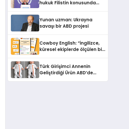
hukuk Filistin konusunda
çifte standart uyguluyor
Yunan uzman: Ukrayna
savaşı bir ABD projesi
Cowboy English: “İngilizce,
küresel ekiplerde ölçülen bir
iş yetkinliğine dönüşüyor”
Türk Girişimci Annenin
Geliştirdiği Ürün ABD’de
Bebeklerde Güvenli Uyku
Standardına Yeni Bir Bakış
Açısı Getiriyor.