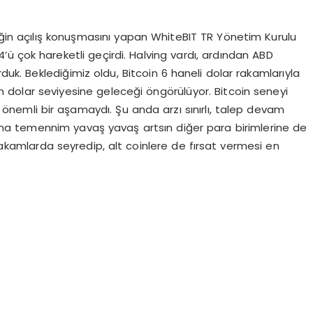
iğin açılış konuşmasını yapan WhiteBIT TR Yönetim Kurulu
’ü çok hareketli geçirdi. Halving vardı, ardından ABD
duk. Beklediğimiz oldu, Bitcoin 6 haneli dolar rakamlarıyla
n dolar seviyesine geleceği öngörülüyor. Bitcoin seneyi
k önemli bir aşamaydı. Şu anda arzı sınırlı, talep devam
a temennim yavaş yavaş artsın diğer para birimlerine de
 rakamlarda seyredip, alt coinlere de fırsat vermesi en