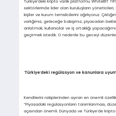
Türkiye’deki kripto varlık platformu WhiteBIT TR
sektörlerinde lider olan kuruluşların yöneticiler
kişiler ve kurum temsilcilerini ağırlıyoruz. Çıktı
varlığımız, geleceğe bakışımız, piyasadan bekle
anlatmak, kullanıcılar ve iş ortaklığı yapacağımız
geçirmek istedik. O nedenle bu geceyi düzenled
‘
Türkiye
’
deki regülasyon ve kanunlara uyu
Kendilerini rakiplerinden ayıran en önemli özelli
“Piyasadaki regülasyonların tanımlanması, düze
açısından önemli. Dünyada ve Türkiye’de kripto v