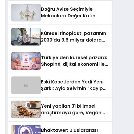
Doğru Avize Seçimiyle
Mekânlara Değer Katın
Küresel rinoplasti pazarının
2030’da 9,6 milyar dolara
ulaşması bekleniyor
Türkiye’den küresel pazara:
ShopinX, dijital ekonomi ile
gerçek dünya alışverişini bir
araya getirmeyi hedefliyor
Eski Kasetlerden Yedi Yeni
Şarkı: Ayla Selvi’nin “Kayıp
Kasetler 1” Albümü 31
Temmuz’da Çıktı
Yeni yapilan 31 bilimsel
araştırmaya göre, Vegan
Köpek Maması ve Vegan
Kedi Mamasının İyi
Bhaktawer: Uluslararası
Sindirildiğini Ortaya Koydu