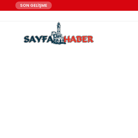
SON GELİŞME