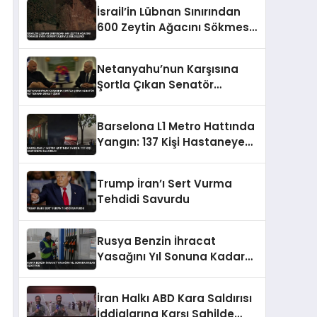
İsrail’in Lübnan Sınırından
600 Zeytin Ağacını Sökmesi
Uydu Görüntüleriyle
Belgelendi
Netanyahu’nun Karşısına
Şortla Çıkan Senatör
Fetterman Dikkat Çekti
Barselona L1 Metro Hattında
Yangın: 137 Kişi Hastaneye
Kaldırıldı
Trump İran’ı Sert Vurma
Tehdidi Savurdu
Rusya Benzin İhracat
Yasağını Yıl Sonuna Kadar
Uzatıyor
İran Halkı ABD Kara Saldırısı
İddialarına Karşı Sahilde