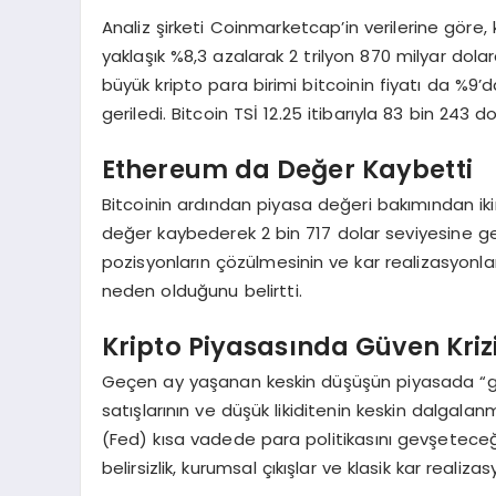
Analiz şirketi Coinmarketcap’in verilerine göre,
yaklaşık %8,3 azalarak 2 trilyon 870 milyar dola
büyük kripto para birimi bitcoinin fiyatı da %9
geriledi. Bitcoin TSİ 12.25 itibarıyla 83 bin 243
Ethereum da Değer Kaybetti
Bitcoinin ardından piyasa değeri bakımından ik
değer kaybederek 2 bin 717 dolar seviyesine gerile
pozisyonların çözülmesinin ve kar realizasyonlar
neden olduğunu belirtti.
Kripto Piyasasında Güven Kri
Geçen ay yaşanan keskin düşüşün piyasada “güven
satışlarının ve düşük likiditenin keskin dalgal
(Fed) kısa vadede para politikasını gevşeteceğ
belirsizlik, kurumsal çıkışlar ve klasik kar realiza