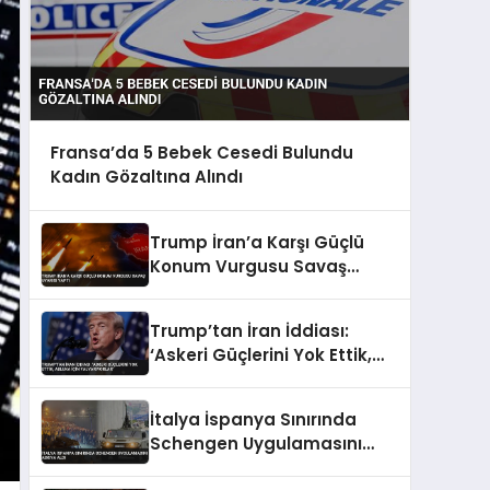
Fransa’da 5 Bebek Cesedi Bulundu
Kadın Gözaltına Alındı
Trump İran’a Karşı Güçlü
Konum Vurgusu Savaş
Uyarısı Yaptı
Trump’tan İran İddiası:
‘Askeri Güçlerini Yok Ettik,
Abluka İçin Yalvarıyorlar’
İtalya İspanya Sınırında
Schengen Uygulamasını
Askıya Aldı