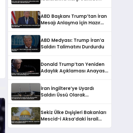
Silahlı Devriye Geziyor
ABD Başkanı Trump’tan İran
Mesajı Anlaşma İçin Hazır
Değiller
ABD Medyası: Trump İran’a
Saldırı Talimatını Durdurdu
Donald Trump’tan Yeniden
Adaylık Açıklaması Anayasa
Tartışması Başlattı
İran İngiltere’ye Uyardı
Saldırı Üssü Olarak
Kullanılan Her Yer Meşru
Hedefimizdir
Sekiz Ülke Dışişleri Bakanları
Mescid-i Aksa’daki İsrail
Eylemlerini Kınadı