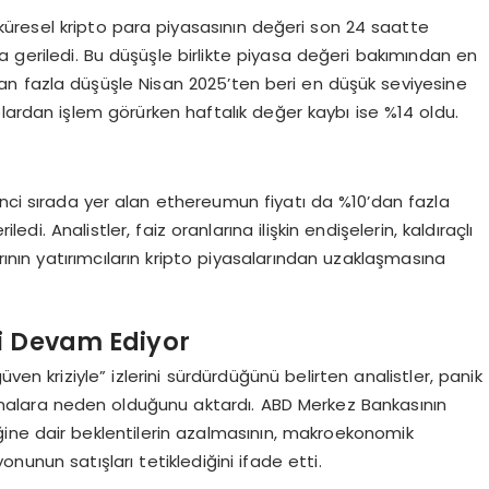
 küresel kripto para piyasasının değeri son 24 saatte
ra geriledi. Bu düşüşle birlikte piyasa değeri bakımından en
’dan fazla düşüşle Nisan 2025’ten beri en düşük seviyesine
 dolardan işlem görürken haftalık değer kaybı ise %14 oldu.
inci sırada yer alan ethereumun fiyatı da %10’dan fazla
di. Analistler, faiz oranlarına ilişkin endişelerin, kaldıraçlı
ının yatırımcıların kripto piyasalarından uzaklaşmasına
zi Devam Ediyor
 kriziyle” izlerini sürdürdüğünü belirten analistler, panik
anmalara neden olduğunu aktardı. ABD Merkez Bankasının
ine dair beklentilerin azalmasının, makroekonomik
syonunun satışları tetiklediğini ifade etti.