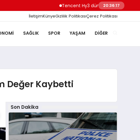
Tencent Hy3 dünya genelinde kullanıma s
20:36:18
İletişim
Künye
Gizlilik Politikası
Çerez Politikası
ONOMI
SAĞLIK
SPOR
YAŞAM
DIĞER
um Değer Kaybetti
Son Dakika