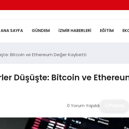
ANA SAYFA
GÜNDEM
İZMIR HABERLERI
EĞITIM
EK
üşte: Bitcoin ve Ethereum Değer Kaybetti
ler Düşüşte: Bitcoin ve Ethere
0 Yorum Yapıldı
Paylaş