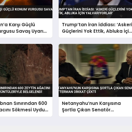
n’a Karşı Güçlü
Trump’tan İran İddiası: ‘Asker
rgusu Savaş Uyarısı
Güçlerini Yok Ettik, Abluka İçin
Yalvarıyorlar’
Lübnan Sınırından 600
Netanyahu’nun Karşısına
acını Sökmesi Uydu
Şortla Çıkan Senatör
riyle Belgelendi
Fetterman Dikkat Çekti