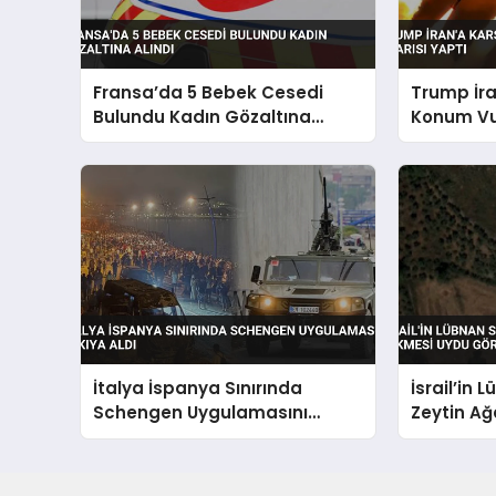
Fransa’da 5 Bebek Cesedi
Trump İra
Bulundu Kadın Gözaltına
Konum Vu
Alındı
Yaptı
İtalya İspanya Sınırında
İsrail’in 
Schengen Uygulamasını
Zeytin Ağ
Askıya Aldı
Görüntüle