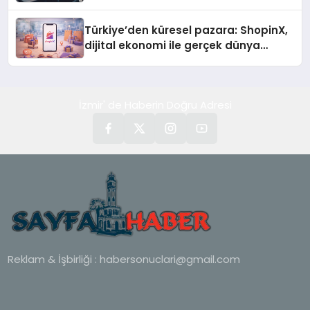
Türkiye’den küresel pazara: ShopinX,
dijital ekonomi ile gerçek dünya
alışverişini bir araya getirmeyi
hedefliyor
İzmir' de Haberin Doğru Adresi
Reklam & İşbirliği :
habersonuclari@gmail.com