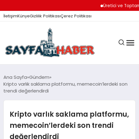
Üretici ve Toptancılar Di
İletişim
Künye
Gizlilik Politikası
Çerez Politikası
ANA SAYFA
Ana Sayfa
Gündem
Kripto varlık saklama platformu, memecoin’lerdeki son
trendi değerlendirdi
GÜNDEM
Kripto varlık saklama platformu,
İZMIR HABERLERI
memecoin’lerdeki son trendi
değerlendirdi