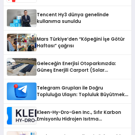
Odaklı Destek
Tencent Hy3 dünya genelinde
kullanıma sunuldu
Mars Türkiye’den “Köpeğini İşe Götür
Haftası” çağrısı
Geleceğin Enerjisi Otoparkınızda:
Güneş Enerjili Carport (Solar
Otopark) Nedir?
Telegram Grupları ile Doğru
Topluluğa Ulaşın: Topluluk Büyütmek
İsteyenlere Telegram Dizinleri
Kleen-Hy-Dro-Gen Inc., Sıfır Karbon
Emisyonlu Hidrojen Isıtma
Teknolojisinde ISO ve TSSA
Düzenleyici Onaylarını Aldı