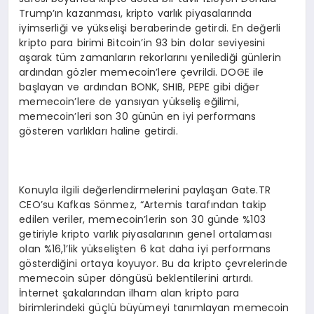
Trump’ın kazanması, kripto varlık piyasalarında
iyimserliği ve yükselişi beraberinde getirdi. En değerli
kripto para birimi Bitcoin’in 93 bin dolar seviyesini
aşarak tüm zamanların rekorlarını yenilediği günlerin
ardından gözler memecoin’lere çevrildi. DOGE ile
başlayan ve ardından BONK, SHIB, PEPE gibi diğer
memecoin’lere de yansıyan yükseliş eğilimi,
memecoin’leri son 30 günün en iyi performans
gösteren varlıkları haline getirdi.
Konuyla ilgili değerlendirmelerini paylaşan Gate.TR
CEO’su Kafkas Sönmez, “Artemis tarafından takip
edilen veriler, memecoin’lerin son 30 günde %103
getiriyle kripto varlık piyasalarının genel ortalaması
olan %16,1’lik yükselişten 6 kat daha iyi performans
gösterdiğini ortaya koyuyor. Bu da kripto çevrelerinde
memecoin süper döngüsü beklentilerini artırdı.
İnternet şakalarından ilham alan kripto para
birimlerindeki güçlü büyümeyi tanımlayan memecoin