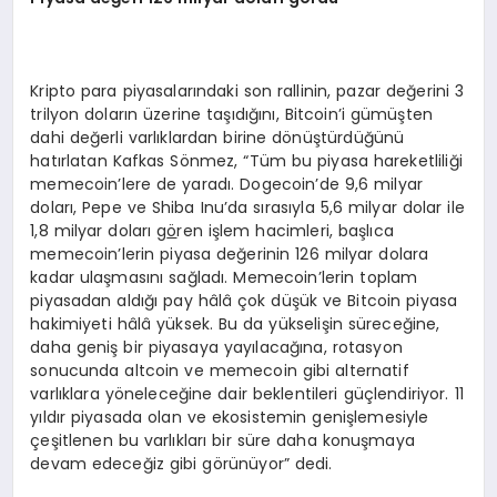
Kripto para piyasalarındaki son rallinin, pazar değerini 3
trilyon doların üzerine taşıdığını, Bitcoin’i gümüşten
dahi değerli varlıklardan birine dönüştürdüğünü
hatırlatan Kafkas Sönmez, “Tüm bu piyasa hareketliliği
memecoin’lere de yaradı. Dogecoin’de 9,6 milyar
doları, Pepe ve Shiba Inu’da sırasıyla 5,6 milyar dolar ile
1,8 milyar doları g
ö
ren işlem hacimleri, başlıca
memecoin’lerin piyasa değerinin 126 milyar dolara
kadar ulaşmasını sağladı. Memecoin’lerin toplam
piyasadan aldığı pay hâlâ çok düşük ve Bitcoin piyasa
hakimiyeti hâlâ yüksek. Bu da yükselişin süreceğine,
daha geniş bir piyasaya yayılacağına, rotasyon
sonucunda altcoin ve memecoin gibi alternatif
varlıklara yöneleceğine dair beklentileri güçlendiriyor. 11
yıldır piyasada olan ve ekosistemin genişlemesiyle
çeşitlenen bu varlıkları bir süre daha konuşmaya
devam edeceğiz gibi görünüyor” dedi.