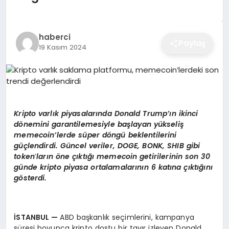
EĞITIM
haberci
Paylaş
19 Kasım 2024
EKONOMI
SAĞLIK
Kripto
varlık piyasaları
nda Donald Trump’
ın ikinci
SPOR
d
ö
nemini garantilemesiyle başlayan yükseliş
memecoin’lerde sü
per d
ö
ngü beklentilerini
güçlendirdi. Güncel veriler, DOGE, BONK, SHIB gibi
token
’
ların
ö
ne çıktığı memecoin getirilerinin son 30
YAŞAM
günde kripto piyasa ortalamalarının 6 katına çıktığını
g
ö
sterdi.
DIĞER
İSTANBUL
—
ABD başkanlık seçimlerini, kampanya
süresi boyunca kripto dostu bir tavır izleyen Donald