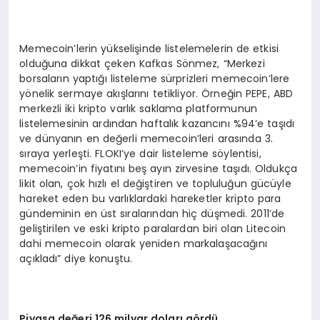
Memecoin’lerin yükselişinde listelemelerin de etkisi
olduğuna dikkat çeken Kafkas Sönmez, “Merkezi
borsaların yaptığı listeleme sürprizleri memecoin’lere
yönelik sermaye akışlarını tetikliyor. Örneğin PEPE, ABD
merkezli iki kripto varlık saklama platformunun
listelemesinin ardından haftalık kazancını %94’e taşıdı
ve dünyanın en değerli memecoin’leri arasında 3.
sıraya yerleşti. FLOKI’ye dair listeleme söylentisi,
memecoin’in fiyatını beş ayın zirvesine taşıdı. Oldukça
likit olan, çok hızlı el değiştiren ve topluluğun gücüyle
hareket eden bu varlıklardaki hareketler kripto para
gündeminin en üst sıralarından hiç düşmedi. 2011’de
geliştirilen ve eski kripto paralardan biri olan Litecoin
dahi memecoin olarak yeniden markalaşacağını
açıkladı” diye konuştu.
Piyasa değeri 126 milyar doları g
ö
rdü