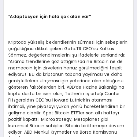
“
Adaptasyon iç
in h
âlâ çok alan var”
Kriptoda yükseliş beklentilerinin sürmesi için sebeplerin
çoğaldığına dikkat çeken Gate.TR CEO’su Kafkas
Sönmez, değerlendirmelerini şu ifadelerle sonlandırdı:
“Arama trendlerine göz attığımızda ne Bitcoin ne de
memecoin için zirvelerin henüz görülmediğini tespit
ediyoruz. Bu da kriptonun tabana yayılması ve daha
geniş kitlelere ulaşması için yeterince alan olduğunu
gösteren faktörlerden biri. ABD’de Hazine Bakanlığı’na
kripto dostu bir isim olan, Tether’ın iş ortağı Cantor
Fitzgerald’ın CEO’su Howard Lutnick’in atanması
ihtimali, yine piyasayı yukarı yönlü hareketlendiren bir
gelişme olabilir. Spot Bitcoin ETF’ler son altı haftayı
pozitif kapattı. MicroStrategy, Metaplanet gibi
kurumsal Bitcoin sahipleri Bitcoin biriktirmeye devam
ediyor. ABD Menkul Kıymetler ve Borsa Komisyonu