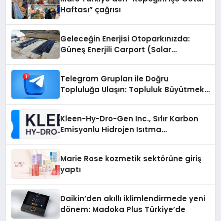
Haftası” çağrısı
Geleceğin Enerjisi Otoparkınızda:
Güneş Enerjili Carport (Solar
Otopark) Nedir?
Telegram Grupları ile Doğru
Topluluğa Ulaşın: Topluluk Büyütmek
İsteyenlere Telegram Dizinleri
Kleen-Hy-Dro-Gen Inc., Sıfır Karbon
Emisyonlu Hidrojen Isıtma
Teknolojisinde ISO ve TSSA
Düzenleyici Onaylarını Aldı
Marie Rose kozmetik sektörüne giriş
yaptı
Daikin’den akıllı iklimlendirmede yeni
dönem: Madoka Plus Türkiye’de