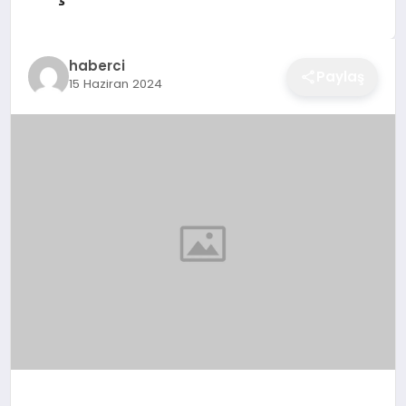
EĞITIM
haberci
Paylaş
15 Haziran 2024
EKONOMI
SAĞLIK
SPOR
YAŞAM
DIĞER