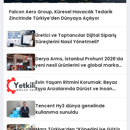
Falcon Aero Group, Küresel Havacılık Tedarik
Zincirinde Türkiye’den Dünyaya Açılıyor
Üretici ve Toptancılar Dijital Sipariş
Süreçlerini Nasıl Yönetmeli?
Derya Arms, İstanbul Prohunt 2026’da
yeni nesil ürünlerini ve global marka
vizyonunu sergiledi
Evin Yaşam Ritmini Korumak: Beyaz
Eşya Arızalarında Dürüst ve İnsan
Odaklı Destek
Tencent Hy3 dünya genelinde
kullanıma sunuldu
Mars Türkiye’den “Köpeğini İşe Götür