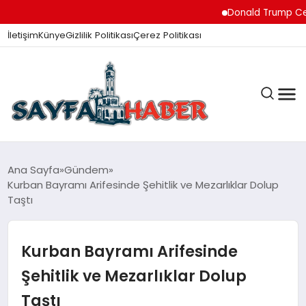
Donald Trump Ceuta’dak
İletişim
Künye
Gizlilik Politikası
Çerez Politikası
ANA SAYFA
Ana Sayfa
Gündem
Kurban Bayramı Arifesinde Şehitlik ve Mezarlıklar Dolup
Taştı
GÜNDEM
Kurban Bayramı Arifesinde
İZMIR HABERLERI
Şehitlik ve Mezarlıklar Dolup
Taştı