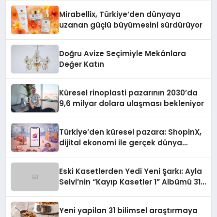
Mirabellix, Türkiye’den dünyaya
uzanan güçlü büyümesini sürdürüyor
Doğru Avize Seçimiyle Mekânlara
Değer Katın
Küresel rinoplasti pazarının 2030’da
9,6 milyar dolara ulaşması bekleniyor
Türkiye’den küresel pazara: ShopinX,
dijital ekonomi ile gerçek dünya
alışverişini bir araya getirmeyi
hedefliyor
Eski Kasetlerden Yedi Yeni Şarkı: Ayla
Selvi’nin “Kayıp Kasetler 1” Albümü 31
Temmuz’da Çıktı
Yeni yapilan 31 bilimsel araştırmaya