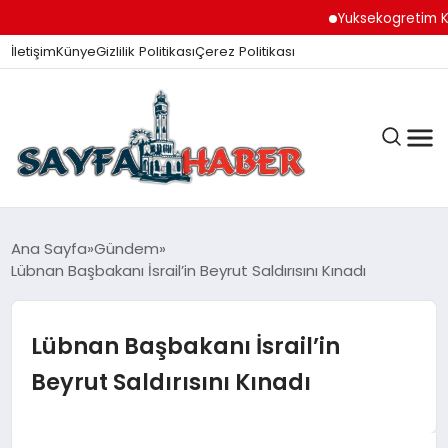
Yuksekogretim Kurumu 
İletişim
Künye
Gizlilik Politikası
Çerez Politikası
ANA SAYFA
Ana Sayfa
Gündem
Lübnan Başbakanı İsrail’in Beyrut Saldırısını Kınadı
GÜNDEM
Lübnan Başbakanı İsrail’in
Beyrut Saldırısını Kınadı
İZMIR HABERLERI