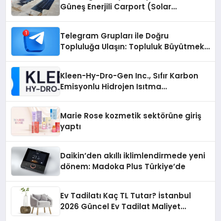
Güneş Enerjili Carport (Solar
Otopark) Nedir?
Telegram Grupları ile Doğru
Topluluğa Ulaşın: Topluluk Büyütmek
İsteyenlere Telegram Dizinleri
Kleen-Hy-Dro-Gen Inc., Sıfır Karbon
Emisyonlu Hidrojen Isıtma
Teknolojisinde ISO ve TSSA
Düzenleyici Onaylarını Aldı
Marie Rose kozmetik sektörüne giriş
yaptı
Daikin’den akıllı iklimlendirmede yeni
dönem: Madoka Plus Türkiye’de
Ev Tadilatı Kaç TL Tutar? İstanbul
2026 Güncel Ev Tadilat Maliyet
Rehberi