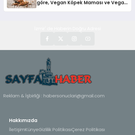
göre, Vegan Köpek Maması ve Vegan
Kedi Mamasının İyi Sindirildiğini
Ortaya Koydu
İzmir' de Haberin Doğru Adresi
Reklam & İşbirliği :
habersonuclari@gmail.com
Hakkımızda
İletişim
Künye
Gizlilik Politikası
Çerez Politikası