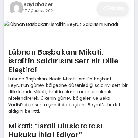
Sayfahaber
EĞITIM
Paylaş
17 Ağustos 2024
EKONOMI
Lübnan Başbakanı Mikati,
SAĞLIK
İsrail’in Saldırısını Sert Bir Dille
Eleştirdi
SPOR
Lübnan Başbakanı Necib Mikati, İsrail’in başkent
Beyrut’un güney bölgesine düzenlediği saldırıyı sert bir
dille kınadı. Mikati, İsrail’in ölüm makinesi olarak
YAŞAM
nitelendirerek, ülkenin güney bölgeleri ve Beka
Vadisi’nden sonra şimdi de başkent Beyrut’u hedef
aldığını belirtti.
DIĞER
Mikati: “İsrail Uluslararası
Hukuku İhlal Ediyor”