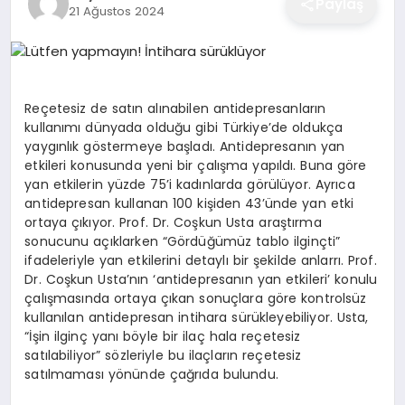
Paylaş
21 Ağustos 2024
EĞITIM
EKONOMI
Reçetesiz de satın alınabilen antidepresanların
kullanımı dünyada olduğu gibi Türkiye’de oldukça
yaygınlık göstermeye başladı. Antidepresanın yan
SAĞLIK
etkileri konusunda yeni bir çalışma yapıldı. Buna göre
yan etkilerin yüzde 75’i kadınlarda görülüyor. Ayrıca
antidepresan kullanan 100 kişiden 43’ünde yan etki
SPOR
ortaya çıkıyor. Prof. Dr. Coşkun Usta araştırma
sonucunu açıklarken “Gördüğümüz tablo ilginçti”
ifadeleriyle yan etkilerini detaylı bir şekilde anlarrı. Prof.
Dr. Coşkun Usta’nın ‘antidepresanın yan etkileri’ konulu
YAŞAM
çalışmasında ortaya çıkan sonuçlara göre kontrolsüz
kullanılan antidepresan intihara sürükleyebiliyor. Usta,
“İşin ilginç yanı böyle bir ilaç hala reçetesiz
DIĞER
satılabiliyor” sözleriyle bu ilaçların reçetesiz
satılmaması yönünde çağrıda bulundu.