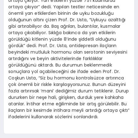
ortaya çıkıyor. Yan etkilerin yüzde 75’i kadınlarda
ortaya çıkıyor” dedi. Yapılan testler neticesinde en
önemli yan etkilerden birinin de uyku bozukluğu
olduğunun altını çizen Prof. Dr. Usta, “Uykuyu azalttığı
gibi artırabiliyor da. Baş ağrıları, bulantılar, kusmalar
ortaya çıkabiliyor. Sıklığa bakınca da yan etkilerin
görüldüğü kitlenin yüzde 8’inde şiddetli olduğunu
gördük” dedi. Prof. Dr. Usta, antidepresan ilaçların
beyindeki mutluluk hormonu olan serotonin seviyesini
artırdığını ve beyin aktivitelerinde farklılıklar
görüldüğünü aktardı. Bu durumun beklenmedik
sonuçlara yol açabileceğini de ifade eden Prof. Dr.
Coşkun Usta, “Siz bu hormonu kontrolsüzce artırınca
çok önemli bir riskle karşılaşıyorsunuz. Bunun düzeyini
fazla artırırsak ‘mani’ dediğimiz durum tetiklenir. Durup
dururken bir neşe hali, girişken, durduk yere kahkaha
atanlar. İntihar etme eğiliminde bir artış görülebilir. Bu
ilaçların bir kesimde intihara meyli artırdığı ortaya çıktı”
ifadelerini kullanarak sözlerini sonlandırdı.