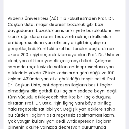
Akdeniz Üniversitesi (AÜ) Tıp Fakültesi’nden Prof. Dr.
Coşkun Usta, majör depresif bozukluk gibi bazı
duygudurum bozukluklarını, anksiyete bozukluklarını ve
kronik ağrı durumlarını tedavi etmek için kullanılan
antidepresanların yan etkileriyle ilgili bir çalışma
gerçekleştirdi. Kentteki özel hastaneler başta olmak
üzere 200 kişiyi seçerek izlemeye alan Prof. Dr. Usta ve
ekibi, yan etkilere yönelik çalışmayı bitirdi. Çalışma
sonunda reçetesiz de satılan antidepresanların yan
etkilerinin yüzde 75’inin kadınlarda görüldüğü ve 100
kişiden 43’ünde yan etki görüldüğü tespit edildi. Prof.
Dr. Coşkun Usta, antidepresan ilaçların basit ilaçlar
olmadığını dile getirdi. Bu ilaçların sadece beyni değil,
tüm vücudu etkileyecek nitelikte bir ilaç olduğunu
aktaran Prof. Dr. Usta, “İşin ilginç yanı böyle bir ilaç
hala reçetesiz satılabiliyor. Değişik yan etkilere sahip
bu türden ilaçların asla reçetesiz satılmaması lazım.
Çok yaygın kullanılıyor” dedi. Antidepresan ilaçların
bilinenin aksine yalnızca depresyon durumunda