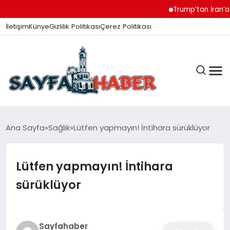
Trump’tan İran’a Müz
İletişim
Künye
Gizlilik Politikası
Çerez Politikası
ANA SAYFA
Ana Sayfa
Sağlık
Lütfen yapmayın! İntihara sürüklüyor
Lütfen yapmayın! İntihara
GÜNDEM
sürüklüyor
İZMIR HABERLERI
Sayfahaber