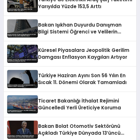
Yarıyılda Yüzde 153,5 Arttı
Bakan Işıkhan Duyurdu Danışman
Bilgi Sistemi Öğrenci ve Velilerin
Erişimine Açıldı
Küresel Piyasalara Jeopolitik Gerilim
Damgası Enflasyon Kaygıları Artıyor
Türkiye Haziran Ayını Son 56 Yılın En
Sıcak 11. Dönemi Olarak Tamamladı
Ticaret Bakanlığı İthalat Rejimini
Güncelledi Yerli Üreticiye Koruma
Bakan Bolat Otomotiv Sektörünü
Açıkladı Türkiye Dünyada 13’üncü
Üretim Üssü Oldu