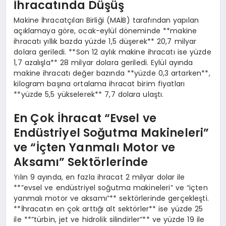
İhracatında Düşüş
Makine İhracatçıları Birliği (MAİB) tarafından yapılan
açıklamaya göre, ocak-eylül döneminde **makine
ihracatı yıllık bazda yüzde 1,5 düşerek** 20,7 milyar
dolara geriledi. **Son 12 aylık makine ihracatı ise yüzde
1,7 azalışla** 28 milyar dolara geriledi. Eylül ayında
makine ihracatı değer bazında **yüzde 0,3 artarken**,
kilogram başına ortalama ihracat birim fiyatları
**yüzde 5,5 yükselerek** 7,7 dolara ulaştı.
En Çok İhracat “Evsel ve
Endüstriyel Soğutma Makineleri”
ve “İçten Yanmalı Motor ve
Aksamı” Sektörlerinde
Yılın 9 ayında, en fazla ihracat 2 milyar dolar ile
**”evsel ve endüstriyel soğutma makineleri” ve “içten
yanmalı motor ve aksamı”** sektörlerinde gerçekleşti.
**İhracatın en çok arttığı alt sektörler** ise yüzde 25
ile **”türbin, jet ve hidrolik silindirler”** ve yüzde 19 ile