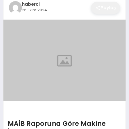
haberci
EĞITIM
Paylaş
26 Ekim 2024
EKONOMI
SAĞLIK
SPOR
YAŞAM
DIĞER
MAİB Raporuna Göre Makine