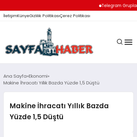
Telegram Grupları ile D
İletişim
Künye
Gizlilik Politikası
Çerez Politikası
ANA SAYFA
Ana Sayfa
Ekonomi
Makine İhracatı Yıllık Bazda Yüzde 1,5 Düştü
GÜNDEM
Makine İhracatı Yıllık Bazda
Yüzde 1,5 Düştü
İZMIR HABERLERI