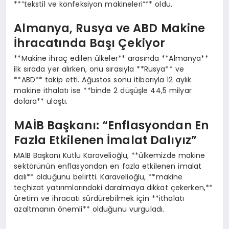
**”tekstil ve konfeksiyon makineleri”** oldu.
Almanya, Rusya ve ABD Makine
İhracatında Başı Çekiyor
**Makine ihraç edilen ülkeler** arasında **Almanya**
ilk sırada yer alırken, onu sırasıyla **Rusya** ve
**ABD** takip etti. Ağustos sonu itibarıyla 12 aylık
makine ithalatı ise **binde 2 düşüşle 44,5 milyar
dolara** ulaştı.
MAİB Başkanı: “Enflasyondan En
Fazla Etkilenen İmalat Dalıyız”
MAİB Başkanı Kutlu Karavelioğlu, **ülkemizde makine
sektörünün enflasyondan en fazla etkilenen imalat
dalı** olduğunu belirtti. Karavelioğlu, **makine
teçhizat yatırımlarındaki daralmaya dikkat çekerken,**
üretim ve ihracatı sürdürebilmek için **ithalatı
azaltmanın önemli** olduğunu vurguladı.