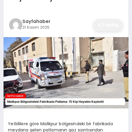
EĞITIM
Sayfahaber
Paylaş
21 Kasım 2025
EKONOMI
SAĞLIK
SPOR
YAŞAM
DIĞER
Yetkililere göre Malikpur bölgesindeki bir fabrikada
meydana gelen patlamanın gaz sızıntısından