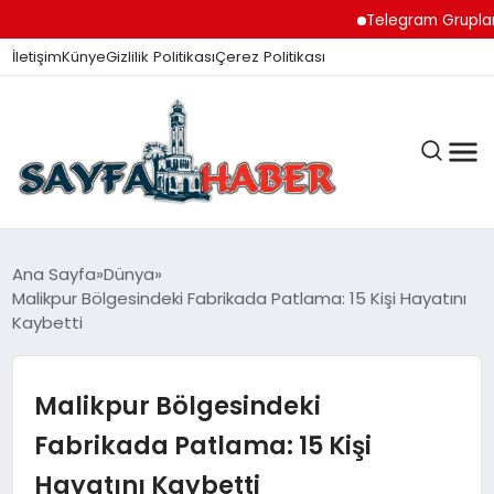
Telegram Grupları ile 
İletişim
Künye
Gizlilik Politikası
Çerez Politikası
ANA SAYFA
Ana Sayfa
Dünya
Malikpur Bölgesindeki Fabrikada Patlama: 15 Kişi Hayatını
Kaybetti
GÜNDEM
Malikpur Bölgesindeki
İZMIR HABERLERI
Fabrikada Patlama: 15 Kişi
Hayatını Kaybetti