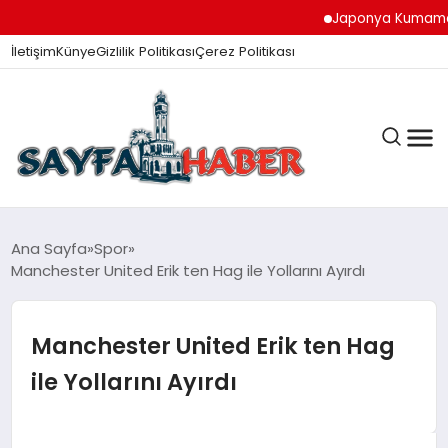
Japonya Kumamoto D
İletişim
Künye
Gizlilik Politikası
Çerez Politikası
ANA SAYFA
Ana Sayfa
Spor
Manchester United Erik ten Hag ile Yollarını Ayırdı
GÜNDEM
Manchester United Erik ten Hag
ile Yollarını Ayırdı
İZMIR HABERLERI