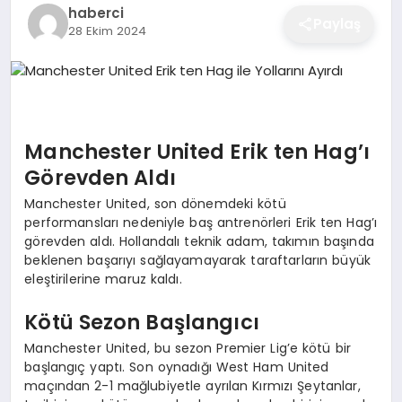
haberci
EĞITIM
Paylaş
28 Ekim 2024
EKONOMI
Manchester United Erik ten Hag’ı
SAĞLIK
Görevden Aldı
Manchester United, son dönemdeki kötü
SPOR
performansları nedeniyle baş antrenörleri Erik ten Hag’ı
görevden aldı. Hollandalı teknik adam, takımın başında
beklenen başarıyı sağlayamayarak taraftarların büyük
eleştirilerine maruz kaldı.
YAŞAM
Kötü Sezon Başlangıcı
Manchester United, bu sezon Premier Lig’e kötü bir
DIĞER
başlangıç yaptı. Son oynadığı West Ham United
maçından 2-1 mağlubiyetle ayrılan Kırmızı Şeytanlar,