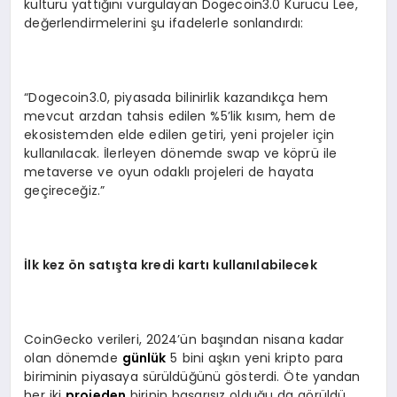
kültürü yattığını vurgulayan Dogecoin3.0 Kurucu Lee,
değerlendirmelerini şu ifadelerle sonlandırdı:
“Dogecoin3.0, piyasada bilinirlik kazandıkça hem
mevcut arzdan tahsis edilen %5’lik kısım, hem de
ekosistemden elde edilen getiri, yeni projeler için
kullanılacak. İlerleyen dönemde swap ve köprü ile
metaverse ve oyun odaklı projeleri de hayata
geçireceğiz.”
İlk kez
ön satışta kredi kartı kullanılabilecek
CoinGecko verileri, 2024’ün başından nisana kadar
olan dönemde
günlük
5 bini aşkın yeni kripto para
biriminin piyasaya sürüldüğünü gösterdi. Öte yandan
her iki
projeden
birinin başarısız olduğu da görüldü.