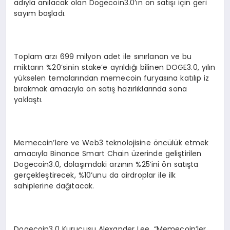
adıyla anılacak olan Dogecoin3.0’ın ön satışı için geri
sayım başladı.
Toplam arzı 699 milyon adet ile sınırlanan ve bu
miktarın %20’sinin stake’e ayrıldığı bilinen DOGE3.0, yılın
yükselen temalarından memecoin furyasına katılıp iz
bırakmak amacıyla ön satış hazırlıklarında sona
yaklaştı.
Memecoin’lere ve Web3 teknolojisine öncülük etmek
amacıyla Binance Smart Chain üzerinde geliştirilen
Dogecoin3.0, dolaşımdaki arzının %25’ini ön satışta
gerçekleştirecek, %10’unu da airdroplar ile ilk
sahiplerine dağıtacak.
Dogecoin3.0 Kurucusu Alexander Lee, “Memecoin’ler,