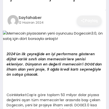
EĞITIM
Sayfahaber
Paylaş
12 Haziran 2024
EKONOMI
SAĞLIK
2024’ün ilk çeyreğide en iyi performans g
ö
steren
SPOR
dijital varlık sınıfı olan memecoin
’
lere yenisi
ekleniyor. Dünyanı
n en de
ğerli memecoin’i DOGE
’
dan
ilham alan yeni proje, 9 ağda kredi kartı seçeneğiyle
ön satışa çıkacak.
YAŞAM
CoinMarketCap’e göre toplam 50 milyar dolar piyasa
DIĞER
değerini aşan tüm memecoin’ler arasında başı çeken
Dogecoin, yeni bir projeye ilham verdi. DOGE3.0 kısa