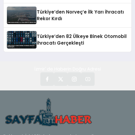
Üretim Üssü Oldu
Türkiye’den Norveç’e İlk Yarı İhracatı
Rekor Kırdı
Türkiye’den 82 Ülkeye Binek Otomobil
İhracatı Gerçekleşti
İzmir' de Haberin Doğru Adresi