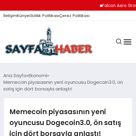
Falcon Aero Group, Hav
İletişim
Künye
Gizlilik Politikası
Çerez Politikası
ANA SAYFA
Ana Sayfa
Ekonomi
Memecoin piyasasının yeni oyuncusu Dogecoin3.0, ön
satış için dört borsayla anlaştı!
GÜNDEM
Memecoin piyasasının yeni
İZMIR HABERLERI
oyuncusu Dogecoin3.0, ön satış
için dört borsayla anlaştı!