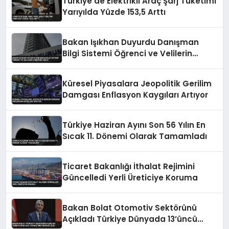
Türkiye’de Elektrikli Araç Şarj Tüketimi
Yarıyılda Yüzde 153,5 Arttı
Bakan Işıkhan Duyurdu Danışman
Bilgi Sistemi Öğrenci ve Velilerin
Erişimine Açıldı
Küresel Piyasalara Jeopolitik Gerilim
Damgası Enflasyon Kaygıları Artıyor
Türkiye Haziran Ayını Son 56 Yılın En
Sıcak 11. Dönemi Olarak Tamamladı
Ticaret Bakanlığı İthalat Rejimini
Güncelledi Yerli Üreticiye Koruma
Bakan Bolat Otomotiv Sektörünü
Açıkladı Türkiye Dünyada 13’üncü