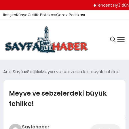
Tencent Hy3 dünya g
İletişim
Künye
Gizlilik Politikası
Çerez Politikası
ANA SAYFA
Ana Sayfa
Sağlık
Meyve ve sebzelerdeki büyük tehlike!
Meyve ve sebzelerdeki büyük
GÜNDEM
tehlike!
İZMIR HABERLERI
Sayfahaber