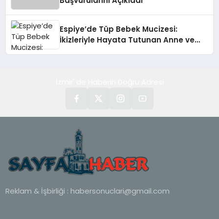
Başvurularını Açıkladı
Espiye’de Tüp Bebek Mucizesi:
İkizleriyle Hayata Tutunan Anne ve
Bebek
İzmir' de Haberin Doğru Adresi
Reklam & İşbirliği :
habersonuclari@gmail.com