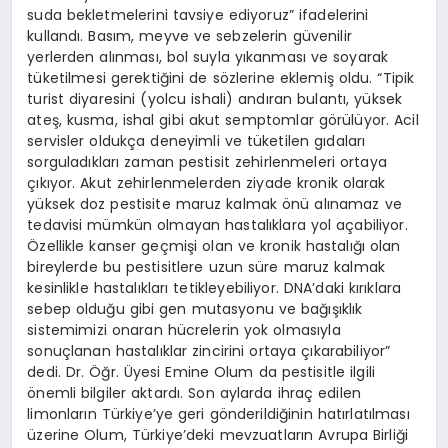
suda bekletmelerini tavsiye ediyoruz” ifadelerini
kullandı. Basım, meyve ve sebzelerin güvenilir
yerlerden alınması, bol suyla yıkanması ve soyarak
tüketilmesi gerektiğini de sözlerine eklemiş oldu. “Tipik
turist diyaresini (yolcu ishali) andıran bulantı, yüksek
ateş, kusma, ishal gibi akut semptomlar görülüyor. Acil
servisler oldukça deneyimli ve tüketilen gıdaları
sorguladıkları zaman pestisit zehirlenmeleri ortaya
çıkıyor. Akut zehirlenmelerden ziyade kronik olarak
yüksek doz pestisite maruz kalmak önü alınamaz ve
tedavisi mümkün olmayan hastalıklara yol açabiliyor.
Özellikle kanser geçmişi olan ve kronik hastalığı olan
bireylerde bu pestisitlere uzun süre maruz kalmak
kesinlikle hastalıkları tetikleyebiliyor. DNA’daki kırıklara
sebep olduğu gibi gen mutasyonu ve bağışıklık
sistemimizi onaran hücrelerin yok olmasıyla
sonuçlanan hastalıklar zincirini ortaya çıkarabiliyor”
dedi. Dr. Öğr. Üyesi Emine Olum da pestisitle ilgili
önemli bilgiler aktardı. Son aylarda ihraç edilen
limonların Türkiye’ye geri gönderildiğinin hatırlatılması
üzerine Olum, Türkiye’deki mevzuatların Avrupa Birliği