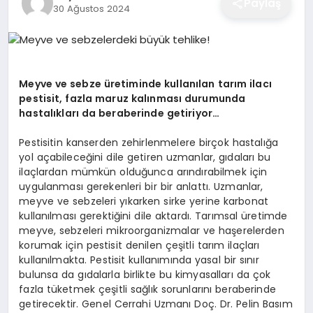
Paylaş
30 Ağustos 2024
EĞITIM
EKONOMI
Meyve ve sebze üretiminde kullanılan tarım ilacı
pestisit, fazla maruz kalınması durumunda
hastalıkları da beraberinde getiriyor…
SAĞLIK
Pestisitin kanserden zehirlenmelere birçok hastalığa
yol açabileceğini dile getiren uzmanlar, gıdaları bu
SPOR
ilaçlardan mümkün olduğunca arındırabilmek için
uygulanması gerekenleri bir bir anlattı. Uzmanlar,
meyve ve sebzeleri yıkarken sirke yerine karbonat
kullanılması gerektiğini dile aktardı. Tarımsal üretimde
YAŞAM
meyve, sebzeleri mikroorganizmalar ve haşerelerden
korumak için pestisit denilen çeşitli tarım ilaçları
kullanılmakta. Pestisit kullanımında yasal bir sınır
DIĞER
bulunsa da gıdalarla birlikte bu kimyasalları da çok
fazla tüketmek çeşitli sağlık sorunlarını beraberinde
getirecektir. Genel Cerrahi Uzmanı Doç. Dr. Pelin Basım