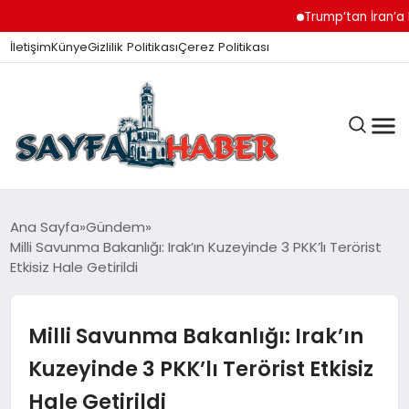
Trump’tan İran’a Müzak
İletişim
Künye
Gizlilik Politikası
Çerez Politikası
ANA SAYFA
Ana Sayfa
Gündem
Milli Savunma Bakanlığı: Irak’ın Kuzeyinde 3 PKK’lı Terörist
Etkisiz Hale Getirildi
GÜNDEM
Milli Savunma Bakanlığı: Irak’ın
İZMIR HABERLERI
Kuzeyinde 3 PKK’lı Terörist Etkisiz
Hale Getirildi