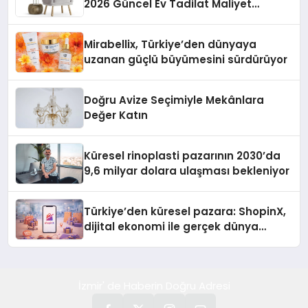
2026 Güncel Ev Tadilat Maliyet
Rehberi
Mirabellix, Türkiye’den dünyaya
uzanan güçlü büyümesini sürdürüyor
Doğru Avize Seçimiyle Mekânlara
Değer Katın
Küresel rinoplasti pazarının 2030’da
9,6 milyar dolara ulaşması bekleniyor
Türkiye’den küresel pazara: ShopinX,
dijital ekonomi ile gerçek dünya
alışverişini bir araya getirmeyi
hedefliyor
İzmir' de Haberin Doğru Adresi