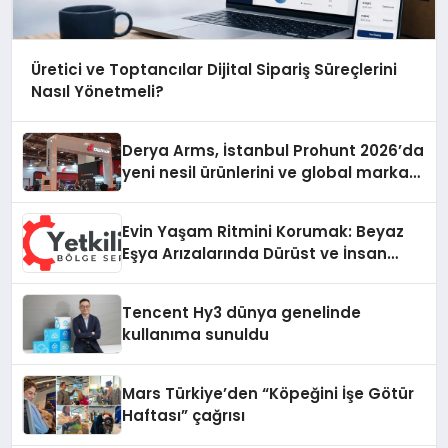
Üretici ve Toptancılar Dijital Sipariş Süreçlerini
Nasıl Yönetmeli?
Derya Arms, İstanbul Prohunt 2026’da
yeni nesil ürünlerini ve global marka
vizyonunu sergiledi
Evin Yaşam Ritmini Korumak: Beyaz
Eşya Arızalarında Dürüst ve İnsan
Odaklı Destek
Tencent Hy3 dünya genelinde
kullanıma sunuldu
Mars Türkiye’den “Köpeğini İşe Götür
Haftası” çağrısı