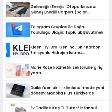
Geleceğin Enerjisi Otoparkınızda:
Güneş Enerjili Carport (Solar
Otopark) Nedir?
Telegram Grupları ile Doğru
Topluluğa Ulaşın: Topluluk Büyütmek
İsteyenlere Telegram Dizinleri
Kleen-Hy-Dro-Gen Inc., Sıfır Karbon
Emisyonlu Hidrojen Isıtma
Teknolojisinde ISO ve TSSA
Düzenleyici Onaylarını Aldı
Marie Rose kozmetik sektörüne giriş
yaptı
Daikin’den akıllı iklimlendirmede yeni
dönem: Madoka Plus Türkiye’de
Ev Tadilatı Kaç TL Tutar? İstanbul