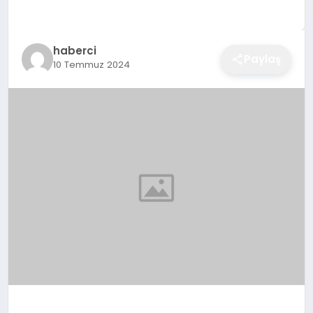
EĞITIM
haberci
Paylaş
10 Temmuz 2024
EKONOMI
SAĞLIK
SPOR
YAŞAM
DIĞER