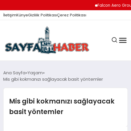
Falcon Aero Group, K
İletişim
Künye
Gizlilik Politikası
Çerez Politikası
ANA SAYFA
Ana Sayfa
Yaşam
Mis gibi kokmanızı sağlayacak basit yöntemler
GÜNDEM
Mis gibi kokmanızı sağlayacak
basit yöntemler
İZMIR HABERLERI