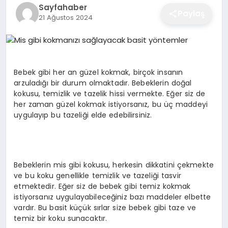
Sayfahaber
EĞITIM
Paylaş
21 Ağustos 2024
EKONOMI
Bebek gibi her an güzel kokmak, birçok insanın
arzuladığı bir durum olmaktadır. Bebeklerin doğal
SAĞLIK
kokusu, temizlik ve tazelik hissi vermekte. Eğer siz de
her zaman güzel kokmak istiyorsanız, bu üç maddeyi
uygulayıp bu tazeliği elde edebilirsiniz.
SPOR
YAŞAM
Bebeklerin mis gibi kokusu, herkesin dikkatini çekmekte
ve bu koku genellikle temizlik ve tazeliği tasvir
etmektedir. Eğer siz de bebek gibi temiz kokmak
istiyorsanız uygulayabileceğiniz bazı maddeler elbette
DIĞER
vardır. Bu basit küçük sırlar size bebek gibi taze ve
temiz bir koku sunacaktır.