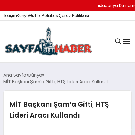
Japonya Kumamoto Dep
İletişim
Künye
Gizlilik Politikası
Çerez Politikası
ANA SAYFA
Ana Sayfa
Dünya
MİT Başkanı Şam’a Gitti, HTŞ Lideri Aracı Kullandı
GÜNDEM
MİT Başkanı Şam’a Gitti, HTŞ
Lideri Aracı Kullandı
İZMIR HABERLERI