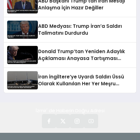
ABD Başkanı Trump’tan İran Mesajı
Anlaşma İçin Hazır Değiller
ABD Medyası: Trump İran’a Saldırı
Talimatını Durdurdu
Donald Trump’tan Yeniden Adaylık
Açıklaması Anayasa Tartışması
Başlattı
İran İngiltere’ye Uyardı Saldırı Üssü
Olarak Kullanılan Her Yer Meşru
Hedefimizdir
İzmir' de Haberin Doğru Adresi