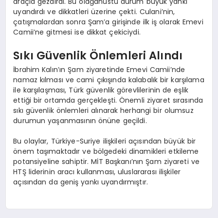
araçla gezdirdi. Bu olağanüstü durum büyük yankı
uyandırdı ve dikkatleri üzerine çekti. Culani’nin,
çatışmalardan sonra Şam’a girişinde ilk iş olarak Emevi
Camii’ne gitmesi ise dikkat çekiciydi.
Sıkı Güvenlik Önlemleri Alındı
İbrahim Kalın’ın Şam ziyaretinde Emevi Camii’nde
namaz kılması ve cami çıkışında kalabalık bir karşılama
ile karşılaşması, Türk güvenlik görevlilerinin de eşlik
ettiği bir ortamda gerçekleşti. Önemli ziyaret sırasında
sıkı güvenlik önlemleri alınarak herhangi bir olumsuz
durumun yaşanmasının önüne geçildi.
Bu olaylar, Türkiye-Suriye ilişkileri açısından büyük bir
önem taşımaktadır ve bölgedeki dinamikleri etkileme
potansiyeline sahiptir. MİT Başkanı’nın Şam ziyareti ve
HTŞ liderinin aracı kullanması, uluslararası ilişkiler
açısından da geniş yankı uyandırmıştır.