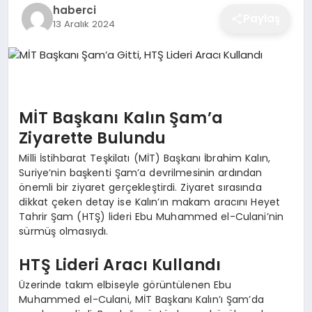
haberci
EĞITIM
Paylaş
13 Aralık 2024
EKONOMI
MİT Başkanı Kalın Şam’a
SAĞLIK
Ziyarette Bulundu
Milli İstihbarat Teşkilatı (MİT) Başkanı İbrahim Kalın,
SPOR
Suriye’nin başkenti Şam’a devrilmesinin ardından
önemli bir ziyaret gerçekleştirdi. Ziyaret sırasında
dikkat çeken detay ise Kalın’ın makam aracını Heyet
Tahrir Şam (HTŞ) lideri Ebu Muhammed el-Culani’nin
YAŞAM
sürmüş olmasıydı.
HTŞ Lideri Aracı Kullandı
DIĞER
Üzerinde takım elbiseyle görüntülenen Ebu
Muhammed el-Culani, MİT Başkanı Kalın’ı Şam’da