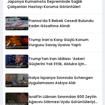
Japonya Kumamoto Depreminde Sağlık
Çalışanları Hastayı Koruma Görüntüleri
Fransa’da 5 Bebek Cesedi Bulundu
Kadın Gözaltına Alındı
Trump İran’a Karşı Güçlü Konum
Vurgusu Savaş Uyarısı Yaptı
Trump’tan İran İddiası: ‘Askeri
Güçlerini Yok Ettik, Abluka İçin
Yalvarıyorlar’
İtalya İspanya Sınırında Schengen
Uygulamasını Askıya Aldı
İsrail’in Lübnan Sınırından 600 Zeytin
Ağacını Sökmesi Uydu Görüntüleriyle