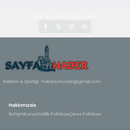
hedefliyor
İzmir' de Haberin Doğru Adresi
Reklam & İşbirliği :
habersonuclari@gmail.com
Hakkımızda
İletişim
Künye
Gizlilik Politikası
Çerez Politikası