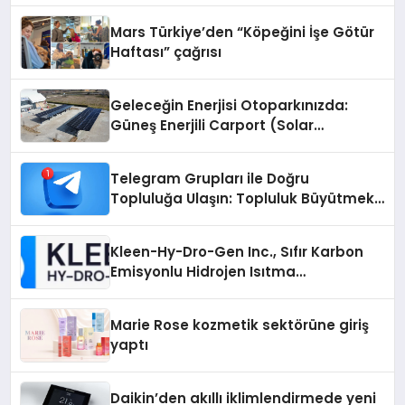
Mars Türkiye’den “Köpeğini İşe Götür
Haftası” çağrısı
Geleceğin Enerjisi Otoparkınızda:
Güneş Enerjili Carport (Solar
Otopark) Nedir?
Telegram Grupları ile Doğru
Topluluğa Ulaşın: Topluluk Büyütmek
İsteyenlere Telegram Dizinleri
Kleen-Hy-Dro-Gen Inc., Sıfır Karbon
Emisyonlu Hidrojen Isıtma
Teknolojisinde ISO ve TSSA
Düzenleyici Onaylarını Aldı
Marie Rose kozmetik sektörüne giriş
yaptı
Daikin’den akıllı iklimlendirmede yeni