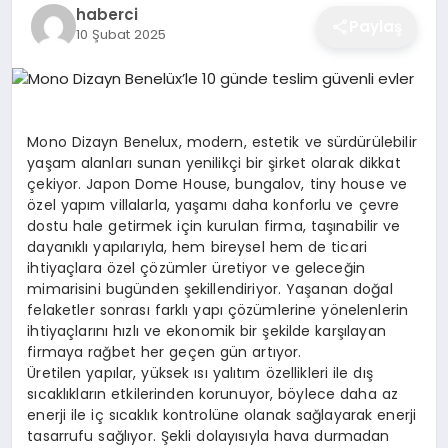
haberci
EĞITIM
Paylaş
10 Şubat 2025
EKONOMI
Mono Dizayn Benelux, modern, estetik ve sürdürülebilir
yaşam alanları sunan yenilikçi bir şirket olarak dikkat
SAĞLIK
çekiyor. Japon Dome House, bungalov, tiny house ve
özel yapım villalarla, yaşamı daha konforlu ve çevre
dostu hale getirmek için kurulan firma, taşınabilir ve
SPOR
dayanıklı yapılarıyla, hem bireysel hem de ticari
ihtiyaçlara özel çözümler üretiyor ve geleceğin
mimarisini bugünden şekillendiriyor. Yaşanan doğal
felaketler sonrası farklı yapı çözümlerine yönelenlerin
YAŞAM
ihtiyaçlarını hızlı ve ekonomik bir şekilde karşılayan
firmaya rağbet her geçen gün artıyor.
Üretilen yapılar, yüksek ısı yalıtım özellikleri ile dış
DIĞER
sıcaklıkların etkilerinden korunuyor, böylece daha az
enerji ile iç sıcaklık kontrolüne olanak sağlayarak enerji
tasarrufu sağlıyor. Şekli dolayısıyla hava durmadan