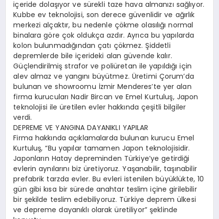
içeride dolaşıyor ve sürekli taze hava almanızı sağlıyor.
Kubbe ev teknolojisi, son derece güvenlidir ve ağırlık
merkezi alçaktır, bu nedenle çökme olasılığı normal
binalara göre çok oldukça azdır. Ayrıca bu yapılarda
kolon bulunmadığından çatı çökmez. Şiddetli
depremlerde bile içerideki alan güvende kalır.
Güçlendirilmiş strafor ve poliüretan ile yapıldığı için
alev almaz ve yangını büyütmez. Üretimi Çorum’da
bulunan ve showroomu İzmir Menderes’te yer alan
firma kurucuları Nadir Bircan ve Emel Kurtuluş, Japon
teknolojisi ile üretilen evler hakkında çeşitli bilgiler
verdi.
DEPREME VE YANGINA DAYANIKLI YAPILAR
Firma hakkında açıklamalarda bulunan kurucu Emel
Kurtuluş, “Bu yapılar tamamen Japon teknolojisidir.
Japonların Hatay depreminden Türkiye’ye getirdiği
evlerin aynılarını biz üretiyoruz. Yaşanabilir, taşınabilir
prefabrik tarzda evler. Bu evleri istenilen büyüklükte, 10
gün gibi kısa bir sürede anahtar teslim içine girilebilir
bir şekilde teslim edebiliyoruz. Türkiye deprem ülkesi
ve depreme dayanıklı olarak üretiliyor” şeklinde