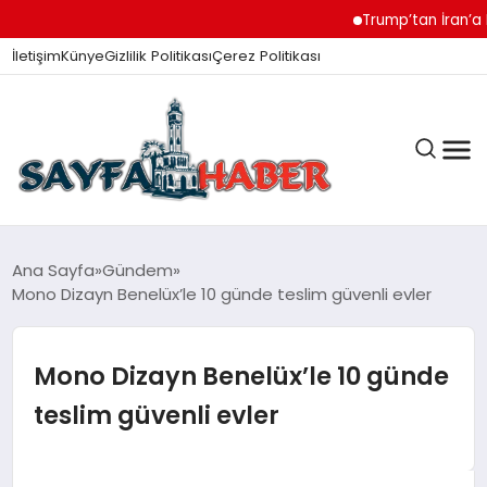
Trump’tan İran’a Müzak
İletişim
Künye
Gizlilik Politikası
Çerez Politikası
ANA SAYFA
Ana Sayfa
Gündem
Mono Dizayn Benelüx’le 10 günde teslim güvenli evler
GÜNDEM
Mono Dizayn Benelüx’le 10 günde
teslim güvenli evler
İZMIR HABERLERI