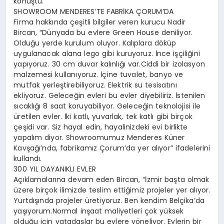
konuştu.
SHOWROOM MENDERES’TE FABRİKA ÇORUM’DA
Firma hakkında çeşitli bilgiler veren kurucu Nadir
Bircan, “Dünyada bu evlere Green House deniliyor.
Olduğu yerde kurulum oluyor. Kalıplara döküp
uygulanacak alana lego gibi kuruyoruz. İnce işçiliğini
yapıyoruz. 30 cm duvar kalınlığı var.Ciddi bir izolasyon
malzemesi kullanıyoruz. İçine tuvalet, banyo ve
mutfak yerleştirebiliyoruz. Elektrik su tesisatını
ekliyoruz. Geleceğin evleri bu evler diyebiliriz. İstenilen
sıcaklığı 8 saat koruyabiliyor. Geleceğin teknolojisi ile
üretilen evler. İki katlı, yuvarlak, tek katlı gibi birçok
çeşidi var. Siz hayal edin, hayalinizdeki evi birlikte
yapalım diyor. Showroomumuz Menderes Küner
Kavşağı’nda, fabrikamız Çorum’da yer alıyor” ifadelerini
kullandı.
300 YIL DAYANIKLI EVLER
Açıklamalarına devam eden Bircan, “İzmir başta olmak
üzere birçok ilimizde teslim ettiğimiz projeler yer alıyor.
Yurtdışında projeler üretiyoruz. Ben kendim Belçika’da
yaşıyorum.Normal inşaat maliyetleri çok yüksek
olduğu için vatadaşlar bu evlere yöneliyor. Evlerin bir