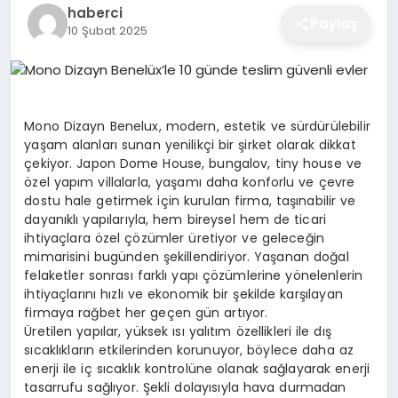
haberci
EĞITIM
Paylaş
10 Şubat 2025
EKONOMI
Mono Dizayn Benelux, modern, estetik ve sürdürülebilir
yaşam alanları sunan yenilikçi bir şirket olarak dikkat
SAĞLIK
çekiyor. Japon Dome House, bungalov, tiny house ve
özel yapım villalarla, yaşamı daha konforlu ve çevre
dostu hale getirmek için kurulan firma, taşınabilir ve
SPOR
dayanıklı yapılarıyla, hem bireysel hem de ticari
ihtiyaçlara özel çözümler üretiyor ve geleceğin
mimarisini bugünden şekillendiriyor. Yaşanan doğal
felaketler sonrası farklı yapı çözümlerine yönelenlerin
YAŞAM
ihtiyaçlarını hızlı ve ekonomik bir şekilde karşılayan
firmaya rağbet her geçen gün artıyor.
Üretilen yapılar, yüksek ısı yalıtım özellikleri ile dış
DIĞER
sıcaklıkların etkilerinden korunuyor, böylece daha az
enerji ile iç sıcaklık kontrolüne olanak sağlayarak enerji
tasarrufu sağlıyor. Şekli dolayısıyla hava durmadan