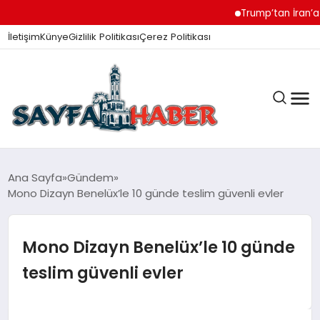
Trump’tan İran’a Müza
İletişim
Künye
Gizlilik Politikası
Çerez Politikası
ANA SAYFA
Ana Sayfa
Gündem
Mono Dizayn Benelüx’le 10 günde teslim güvenli evler
GÜNDEM
Mono Dizayn Benelüx’le 10 günde
teslim güvenli evler
İZMIR HABERLERI