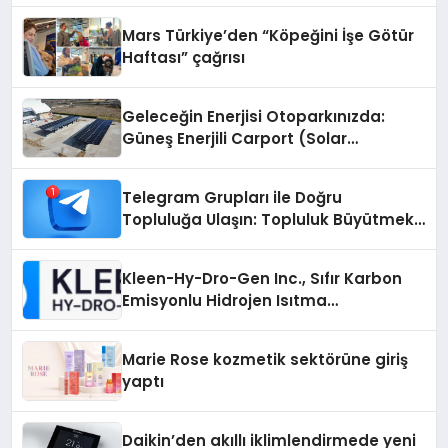
Mars Türkiye’den “Köpeğini İşe Götür
Haftası” çağrısı
Geleceğin Enerjisi Otoparkınızda:
Güneş Enerjili Carport (Solar
Otopark) Nedir?
Telegram Grupları ile Doğru
Topluluğa Ulaşın: Topluluk Büyütmek
İsteyenlere Telegram Dizinleri
Kleen-Hy-Dro-Gen Inc., Sıfır Karbon
Emisyonlu Hidrojen Isıtma
Teknolojisinde ISO ve TSSA
Düzenleyici Onaylarını Aldı
Marie Rose kozmetik sektörüne giriş
yaptı
Daikin’den akıllı iklimlendirmede yeni