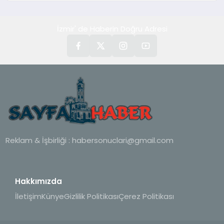
hedefliyor
İzmir' de Haberin Doğru Adresi
Reklam & İşbirliği :
habersonuclari@gmail.com
Hakkımızda
İletişim
Künye
Gizlilik Politikası
Çerez Politikası