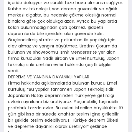
içeride dolaşıyor ve sürekli taze hava almanızı sağlıyor.
Kubbe ev teknolojisi, son derece güvenlidir ve ağırlık
merkezi alçaktır, bu nedenle çökme olasılığı normal
binalara göre çok oldukça azdır. Ayrıca bu yapılarda
kolon bulunmadığından çatı çökmez. Şiddetli
depremlerde bile içerideki alan güvende kalır.
Güçlendirilmiş strafor ve poliüretan ile yapıldığı için
alev almaz ve yangını büyütmez. Üretimi Çorum’da
bulunan ve showroomu İzmir Menderes’te yer alan
firma kurucuları Nadir Bircan ve Emel Kurtuluş, Japon
teknolojisi ile üretilen evler hakkında çeşitli bilgiler
verdi.
DEPREME VE YANGINA DAYANIKLI YAPILAR
Firma hakkında açıklamalarda bulunan kurucu Emel
Kurtuluş, “Bu yapılar tamamen Japon teknolojisidir.
Japonların Hatay depreminden Türkiye’ye getirdiği
evlerin aynılarını biz üretiyoruz. Yaşanabilir, taşınabilir
prefabrik tarzda evler. Bu evleri istenilen büyüklükte, 10
gün gibi kısa bir sürede anahtar teslim içine girilebilir
bir şekilde teslim edebiliyoruz. Türkiye deprem ülkesi
ve depreme dayanıklı olarak üretiliyor” şeklinde