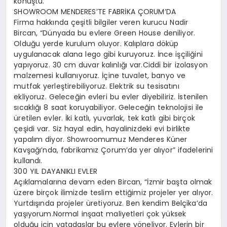
konuştu.
SHOWROOM MENDERES’TE FABRİKA ÇORUM’DA
Firma hakkında çeşitli bilgiler veren kurucu Nadir
Bircan, “Dünyada bu evlere Green House deniliyor.
Olduğu yerde kurulum oluyor. Kalıplara döküp
uygulanacak alana lego gibi kuruyoruz. İnce işçiliğini
yapıyoruz. 30 cm duvar kalınlığı var.Ciddi bir izolasyon
malzemesi kullanıyoruz. İçine tuvalet, banyo ve
mutfak yerleştirebiliyoruz. Elektrik su tesisatını
ekliyoruz. Geleceğin evleri bu evler diyebiliriz. İstenilen
sıcaklığı 8 saat koruyabiliyor. Geleceğin teknolojisi ile
üretilen evler. İki katlı, yuvarlak, tek katlı gibi birçok
çeşidi var. Siz hayal edin, hayalinizdeki evi birlikte
yapalım diyor. Showroomumuz Menderes Küner
Kavşağı’nda, fabrikamız Çorum’da yer alıyor” ifadelerini
kullandı.
300 YIL DAYANIKLI EVLER
Açıklamalarına devam eden Bircan, “İzmir başta olmak
üzere birçok ilimizde teslim ettiğimiz projeler yer alıyor.
Yurtdışında projeler üretiyoruz. Ben kendim Belçika’da
yaşıyorum.Normal inşaat maliyetleri çok yüksek
olduğu için vatadaşlar bu evlere yöneliyor. Evlerin bir