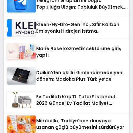
Telegram Grupları ile Doğru
Topluluğa Ulaşın: Topluluk Büyütmek
İsteyenlere Telegram Dizinleri
Kleen-Hy-Dro-Gen Inc., Sıfır Karbon
Emisyonlu Hidrojen Isıtma
Teknolojisinde ISO ve TSSA
Düzenleyici Onaylarını Aldı
Marie Rose kozmetik sektörüne giriş
yaptı
Daikin’den akıllı iklimlendirmede yeni
dönem: Madoka Plus Türkiye’de
Ev Tadilatı Kaç TL Tutar? İstanbul
2026 Güncel Ev Tadilat Maliyet
Rehberi
Mirabellix, Türkiye’den dünyaya
uzanan güçlü büyümesini sürdürüyor