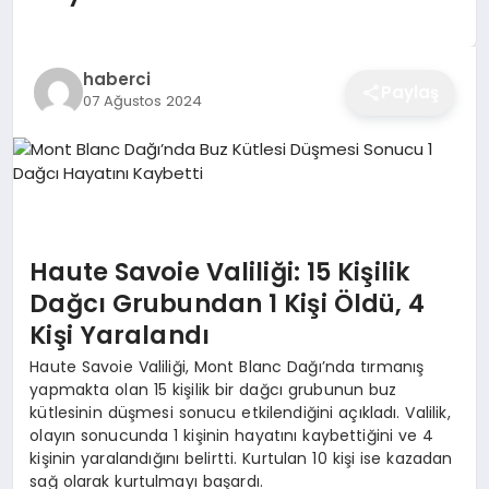
EĞITIM
haberci
Paylaş
07 Ağustos 2024
EKONOMI
SAĞLIK
SPOR
Haute Savoie Valiliği: 15 Kişilik
Dağcı Grubundan 1 Kişi Öldü, 4
Kişi Yaralandı
YAŞAM
Haute Savoie Valiliği, Mont Blanc Dağı’nda tırmanış
yapmakta olan 15 kişilik bir dağcı grubunun buz
kütlesinin düşmesi sonucu etkilendiğini açıkladı. Valilik,
DIĞER
olayın sonucunda 1 kişinin hayatını kaybettiğini ve 4
kişinin yaralandığını belirtti. Kurtulan 10 kişi ise kazadan
sağ olarak kurtulmayı başardı.