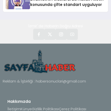
konusunda çifte standart uyguluyor
İzmir' de Haberin Doğru Adresi
Reklam & İşbirliği :
habersonuclari@gmail.com
Hakkımızda
İletişim
Künye
Gizlilik Politikası
Çerez Politikası