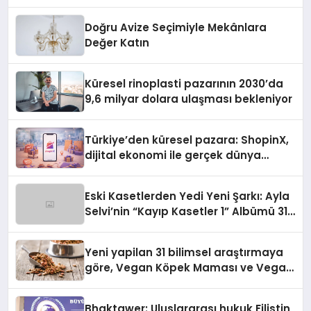
Doğru Avize Seçimiyle Mekânlara
Değer Katın
Küresel rinoplasti pazarının 2030’da
9,6 milyar dolara ulaşması bekleniyor
Türkiye’den küresel pazara: ShopinX,
dijital ekonomi ile gerçek dünya
alışverişini bir araya getirmeyi
hedefliyor
Eski Kasetlerden Yedi Yeni Şarkı: Ayla
Selvi’nin “Kayıp Kasetler 1” Albümü 31
Temmuz’da Çıktı
Yeni yapilan 31 bilimsel araştırmaya
göre, Vegan Köpek Maması ve Vegan
Kedi Mamasının İyi Sindirildiğini
Ortaya Koydu
Bhaktawer: Uluslararası hukuk Filistin