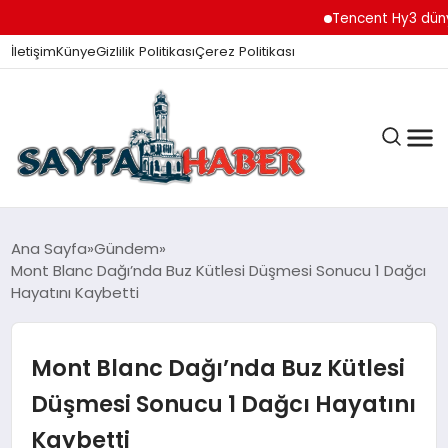
Tencent Hy3 dünya ge
İletişim
Künye
Gizlilik Politikası
Çerez Politikası
ANA SAYFA
Ana Sayfa
Gündem
Mont Blanc Dağı’nda Buz Kütlesi Düşmesi Sonucu 1 Dağcı
Hayatını Kaybetti
GÜNDEM
Mont Blanc Dağı’nda Buz Kütlesi
İZMIR HABERLERI
Düşmesi Sonucu 1 Dağcı Hayatını
Kaybetti