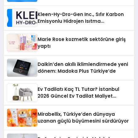
İsteyenlere Telegram Dizinleri
Kleen-Hy-Dro-Gen Inc., Sıfır Karbon
Emisyonlu Hidrojen Isıtma
Teknolojisinde ISO ve TSSA
Düzenleyici Onaylarını Aldı
Marie Rose kozmetik sektörüne giriş
yaptı
Daikin’den akıllı iklimlendirmede yeni
dönem: Madoka Plus Türkiye’de
Ev Tadilatı Kaç TL Tutar? İstanbul
2026 Güncel Ev Tadilat Maliyet
Rehberi
Mirabellix, Türkiye’den dünyaya
uzanan güçlü büyümesini sürdürüyor