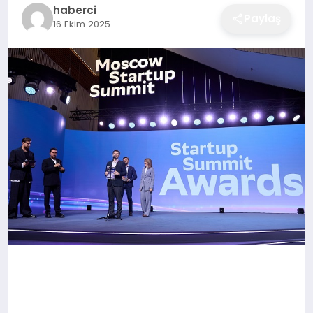
haberci
EĞITIM
Paylaş
16 Ekim 2025
EKONOMI
SAĞLIK
SPOR
YAŞAM
DIĞER