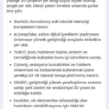
yaklaşık 100 projenin yer aldığı büyük ölçekli startup
sergisi yer aldı. Dikkat çeken örnekler arasında şunlar
öne çıktı:
Gumich, Gorodovoy adlı robotik teknoloji
kompleksini tanıttı.
AI Deepfake, sahte dijital içeriklerin yayılmasını
önlemeye yönelik geliştirdiği araçlarla etkinlikte
yer aldı.
TUBOT, boru hatlarının teşhis, onarım ve
temizliğinde kullanılan boru içi robotlarını sundu.
Cyberly, anksiyete bozuklukları ve fobilerin
önlenmesi ve tedavisinde kullanılmak üzere
yenilikçi bir VR tabanlı terapi platformu tanıttı.
ONSINT, geliştirdiği yüksek yerelleştirme oranına
sahip yerli üretim bir endüstriyel 3D yazıcı ile
etkinliğe katıldı.
ExoAtlet, alt ekstremite rahatsızlığı olan
hastaların rehabilitasyonu için tıbbi bir