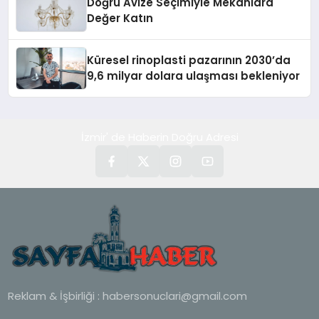
Doğru Avize Seçimiyle Mekânlara
Değer Katın
Küresel rinoplasti pazarının 2030’da
9,6 milyar dolara ulaşması bekleniyor
İzmir' de Haberin Doğru Adresi
Reklam & İşbirliği :
habersonuclari@gmail.com