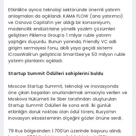
Etkinlikte ayrıca teknoloji sektöründe önemli yatırım
anlaşmaları da açıklandı. KAMA FLOW (ana yatırımcı)
ve Osnova Capital’ın yer aldığı bir konsorsiyum,
madencilik endüstrisine yönelik yazılım çözümleri
geliştiren Piklema Group’a 1 milyar ruble yatırım
yaptığını duyurdu. Bunun yanında, Friendly VC adlı
girişim sermayesi fonu, akıllı yaya geçidi sistemi
iCrossWalk’un geliştiricisi SmartSee’ye 50 milyon ruble
yatırım planlarını açıkladı.
Startup Summit Ödülleri sahiplerini buldu
Moscow Startup Summit, teknoloji ve inovasyonda
öne çıkan başarıları onurlandırmak amacıyla verilen ve
Moskova Hükümeti ile Sber tarafından oluşturulan
Startup Summit Ödülleri ile sona erdi. İki günlük
etkinliğin doruk noktası olan ödül töreni, Rusya’nın
inovasyon ekosisteminin ölçeğini gözler önüne serdi.
79 Rus bölgesinden 1.700’ün üzerinde başvuru alındı;