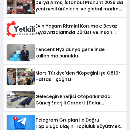
Derya Arms, İstanbul Prohunt 2026’da
yeni nesil ürünlerini ve global marka
vizyonunu sergiledi
Evin Yaşam Ritmini Korumak: Beyaz
Eşya Arızalarında Dürüst ve İnsan
Odaklı Destek
Tencent Hy3 dünya genelinde
kullanıma sunuldu
Mars Türkiye’den “Köpeğini İşe Götür
Haftası” çağrısı
Geleceğin Enerjisi Otoparkınızda:
Güneş Enerjili Carport (Solar
Otopark) Nedir?
Telegram Grupları ile Doğru
Topluluğa Ulaşın: Topluluk Büyütmek