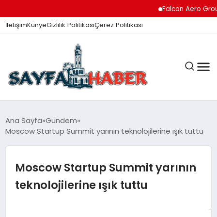
Falcon Aero Group, Küresel
İletişim
Künye
Gizlilik Politikası
Çerez Politikası
ANA SAYFA
Ana Sayfa
Gündem
Moscow Startup Summit yarının teknolojilerine ışık tuttu
GÜNDEM
Moscow Startup Summit yarının
teknolojilerine ışık tuttu
İZMIR HABERLERI