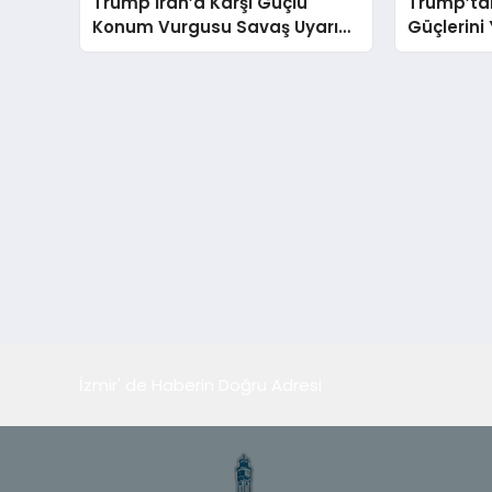
Trump İran’a Karşı Güçlü
Trump’tan
Konum Vurgusu Savaş Uyarısı
Güçlerini 
Yaptı
Yalvarıyor
İzmir' de Haberin Doğru Adresi