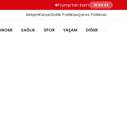
Trump’tan İran’a Müzakere Uyarısı Son Ş
16:52:24
İletişim
Künye
Gizlilik Politikası
Çerez Politikası
ONOMI
SAĞLIK
SPOR
YAŞAM
DIĞER