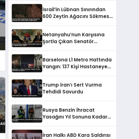
İsrail’in Lübnan Sınırından
600 Zeytin Ağacını Sökmesi
Uydu Görüntüleriyle
Belgelendi
Netanyahu’nun Karşısına
Şortla Çıkan Senatör
Fetterman Dikkat Çekti
Barselona L1 Metro Hattında
Yangın: 137 Kişi Hastaneye
Kaldırıldı
Trump İran’ı Sert Vurma
Tehdidi Savurdu
Rusya Benzin İhracat
Yasağını Yıl Sonuna Kadar
Uzatıyor
İran Halkı ABD Kara Saldırısı