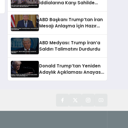
İddialarına Karşı Sahilde
Silahlı Devriye Geziyor
ABD Başkanı Trump’tan İran
Mesajı Anlaşma İçin Hazır
Değiller
ABD Medyası: Trump İran’a
Saldırı Talimatını Durdurdu
Donald Trump’tan Yeniden
Adaylık Açıklaması Anayasa
Tartışması Başlattı