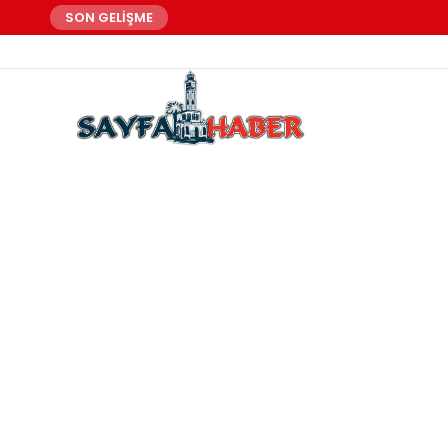
SON GELİŞME