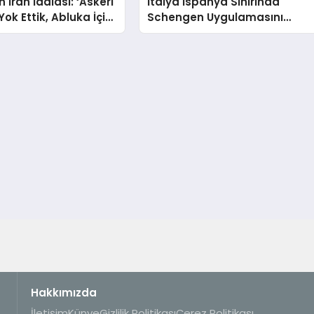
 İran İddiası: ‘Askeri
İtalya İspanya Sınırında
Yok Ettik, Abluka İçin
Schengen Uygulamasını
lar’
Askıya Aldı
Hakkımızda
İletişim
Künye
Gizlilik Politikası
Çerez Politikası