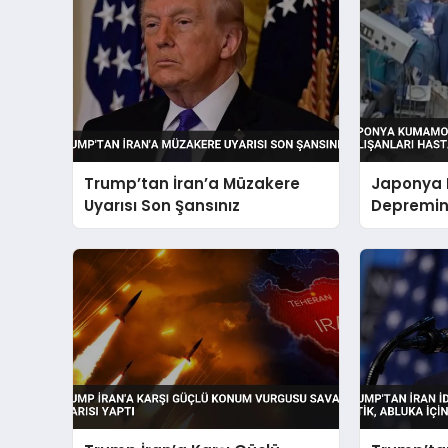
Trump’tan İran’a Müzakere
Japonya
Uyarısı Son Şansınız
Depremind
Hastayı 