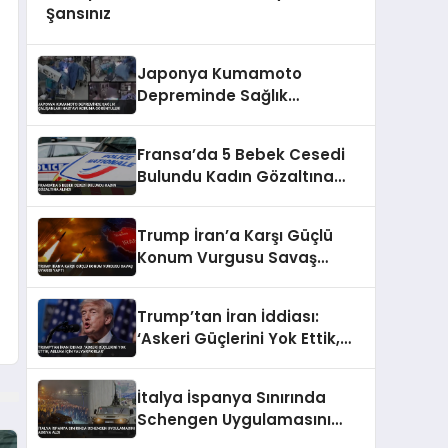
Şansınız
Japonya Kumamoto
Depreminde Sağlık
Çalışanları Hastayı Koruma
Görüntüleri
Fransa’da 5 Bebek Cesedi
Bulundu Kadın Gözaltına
Alındı
Trump İran’a Karşı Güçlü
Konum Vurgusu Savaş
Uyarısı Yaptı
Trump’tan İran İddiası:
‘Askeri Güçlerini Yok Ettik,
Abluka İçin Yalvarıyorlar’
İtalya İspanya Sınırında
Schengen Uygulamasını
Askıya Aldı