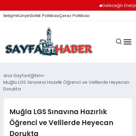
Geleceğin Enerjisi Oto
İletişim
Künye
Gizlilik Politikası
Çerez Politikası
ANA SAYFA
Ana Sayfa
Eğitim
Muğla LGS Sınavına Hazırlık Öğrenci ve Velilerde Heyecan
Dorukta
GÜNDEM
Muğla LGS Sınavına Hazırlık
İZMIR HABERLERI
Öğrenci ve Velilerde Heyecan
Dorukta