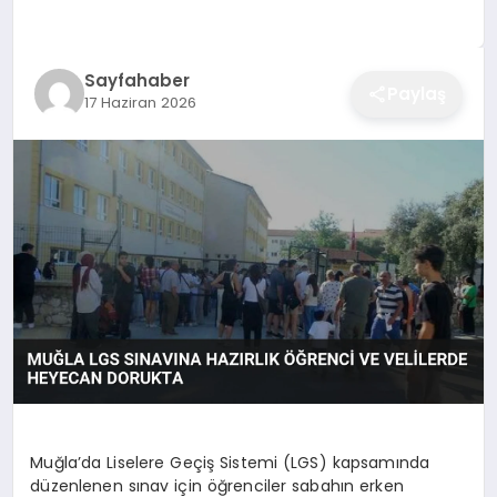
EĞITIM
Sayfahaber
Paylaş
17 Haziran 2026
EKONOMI
SAĞLIK
SPOR
YAŞAM
DIĞER
Muğla’da Liselere Geçiş Sistemi (LGS) kapsamında
düzenlenen sınav için öğrenciler sabahın erken