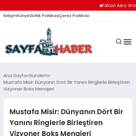
Falcon Aero Group, Hav
İletişim
Künye
Gizlilik Politikası
Çerez Politikası
ANA SAYFA
Ana Sayfa
Gündem
Mustafa Misir: Dünyanın Dört Bir Yanını Ringlerle Birleştiren
Vizyoner Boks Menajeri
GÜNDEM
Mustafa Misir: Dünyanın Dört Bir
İZMIR HABERLERI
Yanını Ringlerle Birleştiren
Vizyoner Boks Menajeri