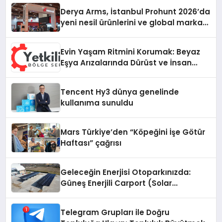
Derya Arms, İstanbul Prohunt 2026’da
yeni nesil ürünlerini ve global marka
vizyonunu sergiledi
Evin Yaşam Ritmini Korumak: Beyaz
Eşya Arızalarında Dürüst ve İnsan
Odaklı Destek
Tencent Hy3 dünya genelinde
kullanıma sunuldu
Mars Türkiye’den “Köpeğini İşe Götür
Haftası” çağrısı
Geleceğin Enerjisi Otoparkınızda:
Güneş Enerjili Carport (Solar
Otopark) Nedir?
Telegram Grupları ile Doğru