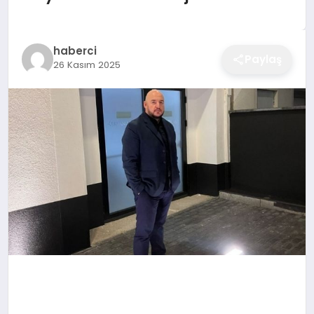
EĞITIM
haberci
Paylaş
26 Kasım 2025
EKONOMI
SAĞLIK
SPOR
YAŞAM
DIĞER