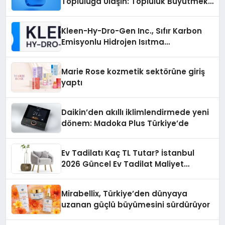
Topluluğa Ulaşın: Topluluk Büyütmek
İsteyenlere Telegram Dizinleri
Kleen-Hy-Dro-Gen Inc., Sıfır Karbon
Emisyonlu Hidrojen Isıtma
Teknolojisinde ISO ve TSSA
Düzenleyici Onaylarını Aldı
Marie Rose kozmetik sektörüne giriş
yaptı
Daikin’den akıllı iklimlendirmede yeni
dönem: Madoka Plus Türkiye’de
Ev Tadilatı Kaç TL Tutar? İstanbul
2026 Güncel Ev Tadilat Maliyet
Rehberi
Mirabellix, Türkiye’den dünyaya
uzanan güçlü büyümesini sürdürüyor