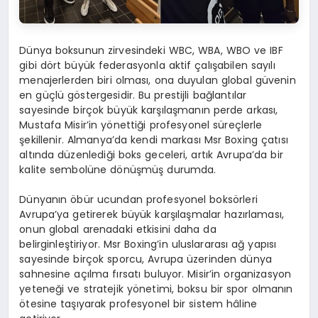
Dünya boksunun zirvesindeki WBC, WBA, WBO ve IBF
gibi dört büyük federasyonla aktif çalışabilen sayılı
menajerlerden biri olması, ona duyulan global güvenin
en güçlü göstergesidir. Bu prestijli bağlantılar
sayesinde birçok büyük karşılaşmanın perde arkası,
Mustafa Misir’in yönettiği profesyonel süreçlerle
şekillenir. Almanya’da kendi markası Msr Boxing çatısı
altında düzenlediği boks geceleri, artık Avrupa’da bir
kalite sembolüne dönüşmüş durumda.
Dünyanın öbür ucundan profesyonel boksörleri
Avrupa’ya getirerek büyük karşılaşmalar hazırlaması,
onun global arenadaki etkisini daha da
belirginleştiriyor. Msr Boxing’in uluslararası ağ yapısı
sayesinde birçok sporcu, Avrupa üzerinden dünya
sahnesine açılma fırsatı buluyor. Misir’in organizasyon
yeteneği ve stratejik yönetimi, boksu bir spor olmanın
ötesine taşıyarak profesyonel bir sistem hâline