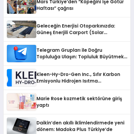
Mars Türkiye’den “Köpeğini İşe Götür
Haftası” çağrısı
Geleceğin Enerjisi Otoparkınızda:
Güneş Enerjili Carport (Solar
Otopark) Nedir?
Telegram Grupları ile Doğru
Topluluğa Ulaşın: Topluluk Büyütmek
İsteyenlere Telegram Dizinleri
Kleen-Hy-Dro-Gen Inc., Sıfır Karbon
Emisyonlu Hidrojen Isıtma
Teknolojisinde ISO ve TSSA
Düzenleyici Onaylarını Aldı
Marie Rose kozmetik sektörüne giriş
yaptı
Daikin’den akıllı iklimlendirmede yeni
dönem: Madoka Plus Türkiye’de