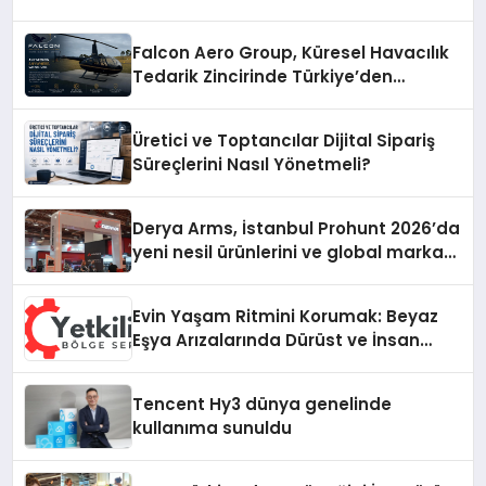
Falcon Aero Group, Küresel Havacılık
Tedarik Zincirinde Türkiye’den
Dünyaya Açılıyor
Üretici ve Toptancılar Dijital Sipariş
Süreçlerini Nasıl Yönetmeli?
Derya Arms, İstanbul Prohunt 2026’da
yeni nesil ürünlerini ve global marka
vizyonunu sergiledi
Evin Yaşam Ritmini Korumak: Beyaz
Eşya Arızalarında Dürüst ve İnsan
Odaklı Destek
Tencent Hy3 dünya genelinde
kullanıma sunuldu