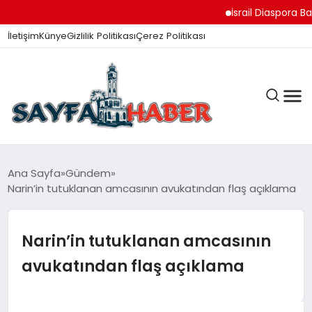
İsrail Diaspora Bakan
İletişim
Künye
Gizlilik Politikası
Çerez Politikası
ANA SAYFA
Ana Sayfa
Gündem
Narin’in tutuklanan amcasının avukatından flaş açıklama
GÜNDEM
Narin’in tutuklanan amcasının
avukatından flaş açıklama
İZMIR HABERLERI