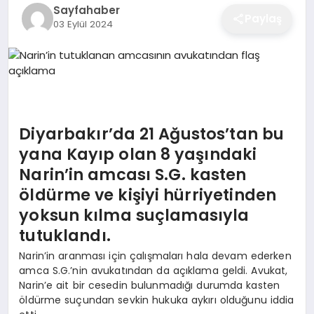
Sayfahaber
EĞITIM
Paylaş
03 Eylül 2024
EKONOMI
SAĞLIK
Diyarbakır’da 21 Ağustos’tan bu
yana Kayıp olan 8 yaşındaki
SPOR
Narin’in amcası S.G. kasten
öldürme ve kişiyi hürriyetinden
yoksun kılma suçlamasıyla
YAŞAM
tutuklandı.
Narin’in aranması için çalışmaları hala devam ederken
amca S.G.’nin avukatından da açıklama geldi. Avukat,
DIĞER
Narin’e ait bir cesedin bulunmadığı durumda kasten
öldürme suçundan sevkin hukuka aykırı olduğunu iddia