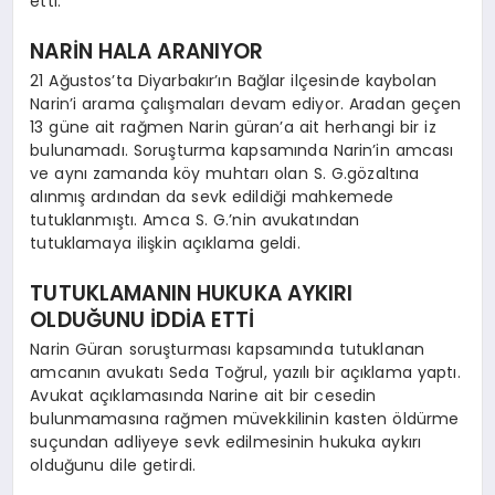
etti.
NARİN HALA ARANIYOR
21 Ağustos’ta Diyarbakır’ın Bağlar ilçesinde kaybolan
Narin’i arama çalışmaları devam ediyor. Aradan geçen
13 güne ait rağmen Narin güran’a ait herhangi bir iz
bulunamadı. Soruşturma kapsamında Narin’in amcası
ve aynı zamanda köy muhtarı olan S. G.gözaltına
alınmış ardından da sevk edildiği mahkemede
tutuklanmıştı. Amca S. G.’nin avukatından
tutuklamaya ilişkin açıklama geldi.
TUTUKLAMANIN HUKUKA AYKIRI
OLDUĞUNU İDDİA ETTİ
Narin Güran soruşturması kapsamında tutuklanan
amcanın avukatı Seda Toğrul, yazılı bir açıklama yaptı.
Avukat açıklamasında Narine ait bir cesedin
bulunmamasına rağmen müvekkilinin kasten öldürme
suçundan adliyeye sevk edilmesinin hukuka aykırı
olduğunu dile getirdi.