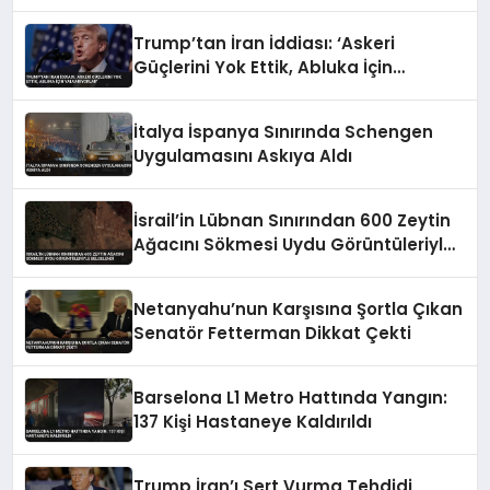
Trump’tan İran İddiası: ‘Askeri
Güçlerini Yok Ettik, Abluka İçin
Yalvarıyorlar’
İtalya İspanya Sınırında Schengen
Uygulamasını Askıya Aldı
İsrail’in Lübnan Sınırından 600 Zeytin
Ağacını Sökmesi Uydu Görüntüleriyle
Belgelendi
Netanyahu’nun Karşısına Şortla Çıkan
Senatör Fetterman Dikkat Çekti
Barselona L1 Metro Hattında Yangın:
137 Kişi Hastaneye Kaldırıldı
Trump İran’ı Sert Vurma Tehdidi