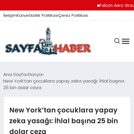
Falcon Aero Group, Küre
İletişim
Künye
Gizlilik Politikası
Çerez Politikası
ANA SAYFA
Ana Sayfa
Dünya
New York’tan çocuklara yapay zeka yasağı: İhlal başına
25 bin dolar ceza
GÜNDEM
New York’tan çocuklara yapay
İZMIR HABERLERI
zeka yasağı: İhlal başına 25 bin
dolar ceza