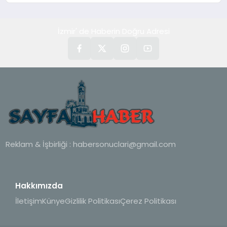
İzmir' de Haberin Doğru Adresi
Reklam & İşbirliği :
habersonuclari@gmail.com
Hakkımızda
İletişim
Künye
Gizlilik Politikası
Çerez Politikası