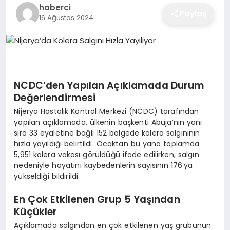
haberci
EĞITIM
Paylaş
16 Ağustos 2024
EKONOMI
NCDC’den Yapılan Açıklamada Durum
SAĞLIK
Değerlendirmesi
Nijerya Hastalık Kontrol Merkezi (NCDC) tarafından
yapılan açıklamada, ülkenin başkenti Abuja’nın yanı
SPOR
sıra 33 eyaletine bağlı 152 bölgede kolera salgınının
hızla yayıldığı belirtildi. Ocaktan bu yana toplamda
5,951 kolera vakası görüldüğü ifade edilirken, salgın
YAŞAM
nedeniyle hayatını kaybedenlerin sayısının 176’ya
yükseldiği bildirildi.
En Çok Etkilenen Grup 5 Yaşından
DIĞER
Küçükler
Açıklamada salgından en çok etkilenen yaş grubunun