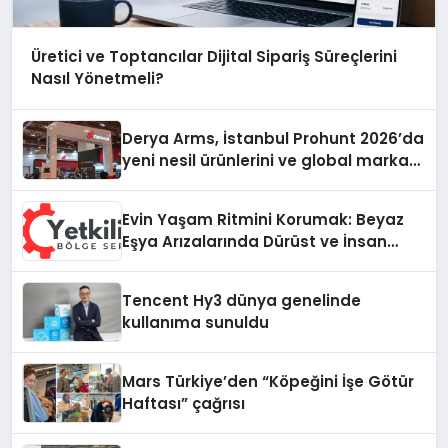
Üretici ve Toptancılar Dijital Sipariş Süreçlerini
Nasıl Yönetmeli?
Derya Arms, İstanbul Prohunt 2026’da
yeni nesil ürünlerini ve global marka
vizyonunu sergiledi
Evin Yaşam Ritmini Korumak: Beyaz
Eşya Arızalarında Dürüst ve İnsan
Odaklı Destek
Tencent Hy3 dünya genelinde
kullanıma sunuldu
Mars Türkiye’den “Köpeğini İşe Götür
Haftası” çağrısı