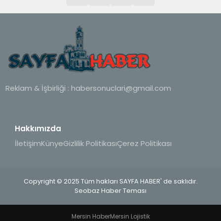
Reklam & İşbirliği :
habersonuclari@gmail.com
Hakkımızda
İletişim
Künye
Gizlilik Politikası
Çerez Politikası
Copyright © 2025 Tüm hakları SAYFA HABER' de saklıdır.
Seobaz Haber Teması
Mersin Haber
Mersin Lojistik