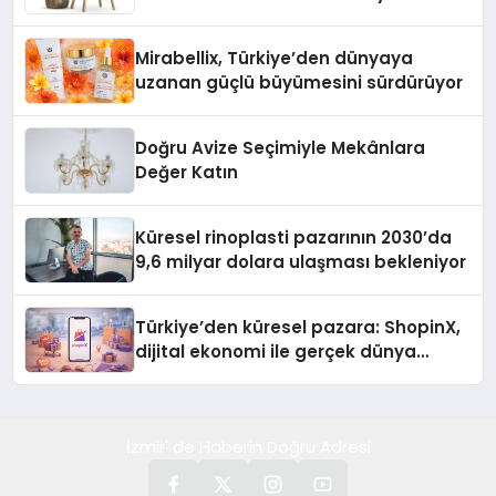
Rehberi
Mirabellix, Türkiye’den dünyaya
uzanan güçlü büyümesini sürdürüyor
Doğru Avize Seçimiyle Mekânlara
Değer Katın
Küresel rinoplasti pazarının 2030’da
9,6 milyar dolara ulaşması bekleniyor
Türkiye’den küresel pazara: ShopinX,
dijital ekonomi ile gerçek dünya
alışverişini bir araya getirmeyi
hedefliyor
İzmir' de Haberin Doğru Adresi