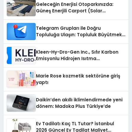
Geleceğin Enerjisi Otoparkınızda:
Güneş Enerjili Carport (Solar
Otopark) Nedir?
Telegram Grupları ile Doğru
Topluluğa Ulaşın: Topluluk Büyütmek
İsteyenlere Telegram Dizinleri
Kleen-Hy-Dro-Gen Inc., Sıfır Karbon
Emisyonlu Hidrojen Isıtma
Teknolojisinde ISO ve TSSA
Düzenleyici Onaylarını Aldı
Marie Rose kozmetik sektörüne giriş
yaptı
Daikin’den akıllı iklimlendirmede yeni
dönem: Madoka Plus Türkiye’de
Ev Tadilatı Kaç TL Tutar? İstanbul
2026 Güncel Ev Tadilat Maliyet