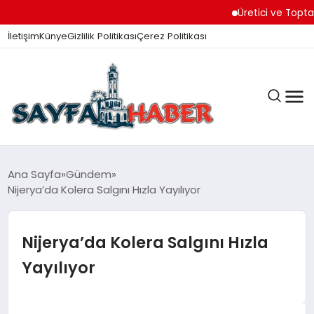
Üretici ve Toptancılar 
İletişim
Künye
Gizlilik Politikası
Çerez Politikası
ANA SAYFA
Ana Sayfa
Gündem
Nijerya’da Kolera Salgını Hızla Yayılıyor
GÜNDEM
Nijerya’da Kolera Salgını Hızla
Yayılıyor
İZMIR HABERLERI