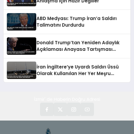
Anlaşma İçin Hazır Değiller
ABD Medyası: Trump İran’a Saldırı
Talimatını Durdurdu
Donald Trump’tan Yeniden Adaylık
Açıklaması Anayasa Tartışması
Başlattı
İran İngiltere’ye Uyardı Saldırı Üssü
Olarak Kullanılan Her Yer Meşru
Hedefimizdir
İzmir' de Haberin Doğru Adresi