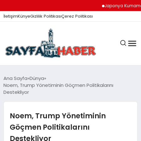
Japonya Kumamoto Depr
İletişim
Künye
Gizlilik Politikası
Çerez Politikası
ANA SAYFA
Ana Sayfa
Dünya
Noem, Trump Yönetiminin Göçmen Politikalarını
Destekliyor
GÜNDEM
Noem, Trump Yönetiminin
İZMIR HABERLERI
Göçmen Politikalarını
Destekliyor