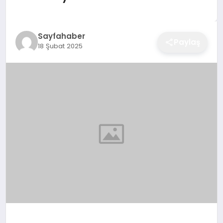
EĞITIM
Sayfahaber
Paylaş
18 Şubat 2025
EKONOMI
SAĞLIK
SPOR
YAŞAM
DIĞER