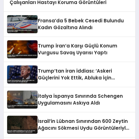
Çalışanları Hastayı Koruma Görüntüleri
Fransa’da 5 Bebek Cesedi Bulundu
Kadın Gözaltına Alındı
Trump İran’a Karşı Güçlü Konum
Vurgusu Savaş Uyarısı Yaptı
Trump’tan İran İddiası: ‘Askeri
Güçlerini Yok Ettik, Abluka İçin
Yalvarıyorlar’
İtalya İspanya Sınırında Schengen
Uygulamasını Askıya Aldı
İsrail’in Lübnan Sınırından 600 Zeytin
Ağacını Sökmesi Uydu Görüntüleriyle
Belgelendi