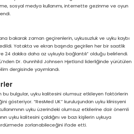
zleme, sosyal medya kullanımı, internette gezinme ve oyun
tendi.
na bakarak zaman geçirenlerin, uykusuzluk ve uyku kaybı
dildi. Yatakta ve ekran başında geçirilen her bir saatlik
ve 24 dakika daha az uykuyla bağlantılı” olduğu belirlendi.
sü’nden Dr. Gunnhild Johnsen Hjetland liderliğinde yürütülen
bilim dergisinde yayımlandı.
rler
bu bulgular, uyku kalitesini olumsuz etkileyen faktörlerin
ini gösteriyor. “ResMed UK” kuruluşundan uyku klinisyeni
kullanımının uyku üzerindeki olumsuz etkilerine dair önemli
nın uyku kalitesini çaldığını ve bazı kişilerin uykuya
ürdürmede zorlanabileceğini ifade etti.