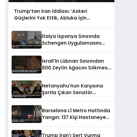
Trump’tan İran İddiası: ‘Askeri
Güçlerini Yok Ettik, Abluka İçin
Yalvarıyorlar’
İtalya İspanya Sınırında
Schengen Uygulamasını
Askıya Aldı
İsrail’in Lübnan Sınırından
600 Zeytin Ağacını Sökmesi
Uydu Görüntüleriyle
Belgelendi
Netanyahu’nun Karşısına
Şortla Çıkan Senatör
Fetterman Dikkat Çekti
Barselona L1 Metro Hattında
Yangın: 137 Kişi Hastaneye
Kaldırıldı
Trump İran’ı Sert Vurma