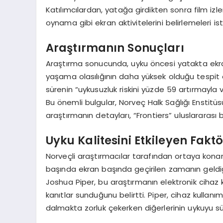
Katılımcılardan, yatağa girdikten sonra film i
oynama gibi ekran aktivitelerini belirlemeleri is
Araştırmanın Sonuçları
Araştırma sonucunda, uyku öncesi yatakta ekra
yaşama olasılığının daha yüksek olduğu tespit e
sürenin “uykusuzluk riskini yüzde 59 artırmayla 
Bu önemli bulgular, Norveç Halk Sağlığı Enstitü
araştırmanın detayları, “Frontiers” uluslararası 
Uyku Kalitesini Etkileyen Faktö
Norveçli araştırmacılar tarafından ortaya konan 
başında ekran başında geçirilen zamanın geldiğ
Joshua Piper, bu araştırmanın elektronik cihaz 
kanıtlar sunduğunu belirtti. Piper, cihaz kullanımı
dalmakta zorluk çekerken diğerlerinin uykuyu s