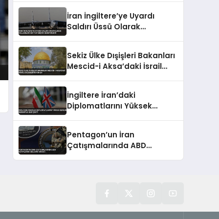
İran İngiltere’ye Uyardı
Saldırı Üssü Olarak
Kullanılan Her Yer Meşru
Hedefimizdir
Sekiz Ülke Dışişleri Bakanları
Mescid-i Aksa’daki İsrail
Eylemlerini Kınadı
İngiltere İran’daki
Diplomatlarını Yüksek
Gerilim Nedeniyle Geri Çekti
Pentagon’un İran
Çatışmalarında ABD
Kayıplarını Gizlediği İddiası