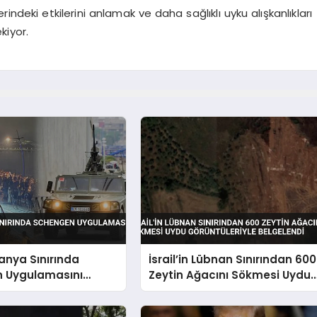
indeki etkilerini anlamak ve daha sağlıklı uyku alışkanlıkları
kiyor.
panya Sınırında
İsrail’in Lübnan Sınırından 600
 Uygulamasını
Zeytin Ağacını Sökmesi Uydu
dı
Görüntüleriyle Belgelendi