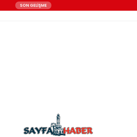
SON GELİŞME