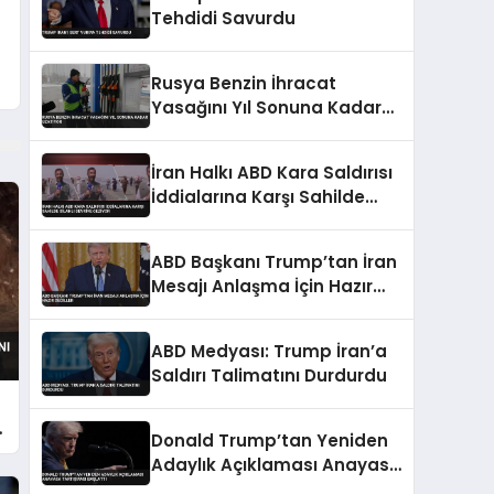
Tehdidi Savurdu
Rusya Benzin İhracat
Yasağını Yıl Sonuna Kadar
Uzatıyor
İran Halkı ABD Kara Saldırısı
İddialarına Karşı Sahilde
Silahlı Devriye Geziyor
ABD Başkanı Trump’tan İran
Mesajı Anlaşma İçin Hazır
Değiller
ABD Medyası: Trump İran’a
Saldırı Talimatını Durdurdu
Donald Trump’tan Yeniden
Adaylık Açıklaması Anayasa
Tartışması Başlattı