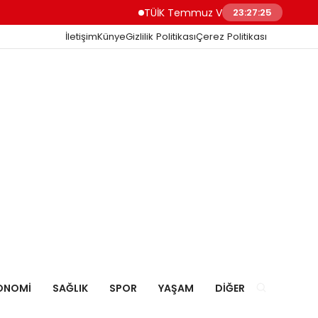
TÜİK Temmuz Verileri Açıklandı Fiyatı En 
23:27:26
İletişim
Künye
Gizlilik Politikası
Çerez Politikası
ONOMI
SAĞLIK
SPOR
YAŞAM
DIĞER