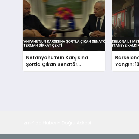
Netanyahu’nun Karşısına
Barselona
Şortla Çıkan Senatör
Yangın: 1
Fetterman Dikkat Çekti
Kaldırıldı
İzmir' de Haberin Doğru Adresi