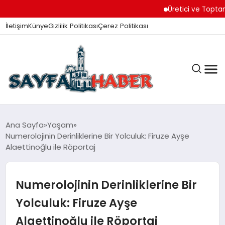
Üretici ve Toptancılar 
İletişim
Künye
Gizlilik Politikası
Çerez Politikası
ANA SAYFA
Ana Sayfa
Yaşam
Numerolojinin Derinliklerine Bir Yolculuk: Firuze Ayşe
Alaettinoğlu ile Röportaj
GÜNDEM
Numerolojinin Derinliklerine Bir
İZMIR HABERLERI
Yolculuk: Firuze Ayşe
Alaettinoğlu ile Röportaj