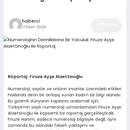
EĞITIM
haberci
Paylaş
17 Ekim 2024
EKONOMI
SAĞLIK
SPOR
Röportaj: Firuze Ayşe Alaettinoğlu
Numeroloji, sayılar ve onların insanlar üzerindeki etkileri
YAŞAM
hakkında derin bir anlayış sunan kadim bir bilgi alanıdır.
Bu gizemli dünyanın kapılarını aralamak için,
Türkiye’nin sayılı numeroloji uzmanlarından Firuze Ayşe
Alaettinoğlu ile kapsamlı bir röportaj gerçekleştirdik.
DIĞER
Firuze Hanım, sadece numeroloji bilgisiyle değil, aynı
zamanda bu alandaki felsefi yaklaşımı ve