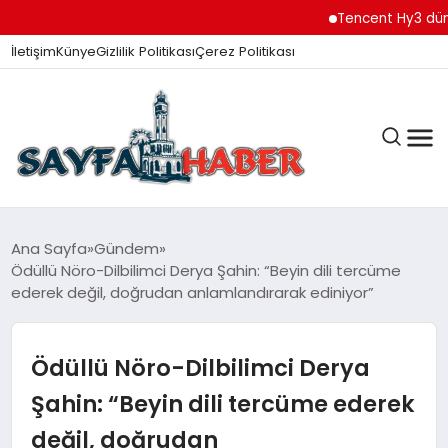
Tencent Hy3 dünya gene
İletişim
Künye
Gizlilik Politikası
Çerez Politikası
ANA SAYFA
Ana Sayfa
Gündem
Ödüllü Nöro-Dilbilimci Derya Şahin: “Beyin dili tercüme
ederek değil, doğrudan anlamlandırarak ediniyor”
GÜNDEM
Ödüllü Nöro-Dilbilimci Derya
İZMIR HABERLERI
Şahin: “Beyin dili tercüme ederek
değil, doğrudan