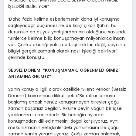
“AKICILIĞI BİLGİ MİKTARI DEĞİL, BEYNİN O BİLGİYİ NASIL
İŞLEDİĞİ BELİRLİYOR”
‘Daha fazla kelime ezberlemenin daha iyi konuşma
sağlayacağı’ düşüncesine de karşı çıkan Şahin, bu
durumun en büyük yanlışlardan biri olduğunu savundu.
“Binlerce kelime bilip konuşamayan milyonlarca insan
var. Çünkü akıcılığı yalnızca bilgi miktarı değil, beynin o
bilgiyi gerçek zamanlı olarak nasıl işlediği belirliyor”
şeklinde konuştu.
SESSİZ DÖNEM: “KONUŞMAMAK, ÖĞRENMEDİĞİMİZ
ANLAMINA GELMEZ”
Şahin konuyla ilgili olarak özellikle ‘Silent Period’ (Sessiz
Dönem) kavramına dikkat çekti.”Bir dili anlamaya
başlamış ancak henüz konuşamayan bireyler çoğu
zaman başarısız değildir. Aksine beyin yoğun bir içsel
yapılanma sürecindedir. Bir bebeğin aylarca
konuşmadan dili edinmesini doğal karşılıyoruz. Aynı
mekanizmanın yetişkinlerdeki yansımasını ise çoğu
zaman yanlış yorumluyoruz. Çoğu zaman anlamak,