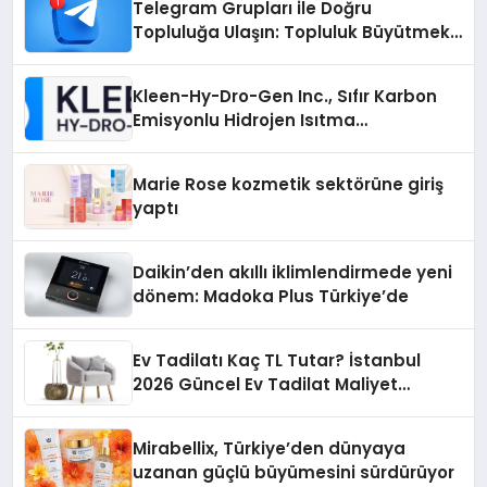
Telegram Grupları ile Doğru
Topluluğa Ulaşın: Topluluk Büyütmek
İsteyenlere Telegram Dizinleri
Kleen-Hy-Dro-Gen Inc., Sıfır Karbon
Emisyonlu Hidrojen Isıtma
Teknolojisinde ISO ve TSSA
Düzenleyici Onaylarını Aldı
Marie Rose kozmetik sektörüne giriş
yaptı
Daikin’den akıllı iklimlendirmede yeni
dönem: Madoka Plus Türkiye’de
Ev Tadilatı Kaç TL Tutar? İstanbul
2026 Güncel Ev Tadilat Maliyet
Rehberi
Mirabellix, Türkiye’den dünyaya
uzanan güçlü büyümesini sürdürüyor