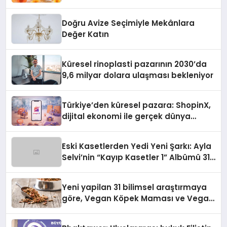
Doğru Avize Seçimiyle Mekânlara
Değer Katın
Küresel rinoplasti pazarının 2030’da
9,6 milyar dolara ulaşması bekleniyor
Türkiye’den küresel pazara: ShopinX,
dijital ekonomi ile gerçek dünya
alışverişini bir araya getirmeyi
hedefliyor
Eski Kasetlerden Yedi Yeni Şarkı: Ayla
Selvi’nin “Kayıp Kasetler 1” Albümü 31
Temmuz’da Çıktı
Yeni yapilan 31 bilimsel araştırmaya
göre, Vegan Köpek Maması ve Vegan
Kedi Mamasının İyi Sindirildiğini
Ortaya Koydu