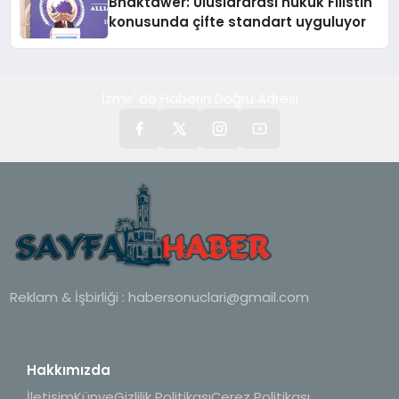
Bhaktawer: Uluslararası hukuk Filistin
konusunda çifte standart uyguluyor
İzmir' de Haberin Doğru Adresi
Reklam & İşbirliği :
habersonuclari@gmail.com
Hakkımızda
İletişim
Künye
Gizlilik Politikası
Çerez Politikası