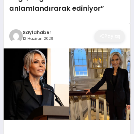
EĞITIM
anlamlandırarak ediniyor”
EKONOMI
Sayfahaber
Paylaş
12 Haziran 2026
SAĞLIK
SPOR
YAŞAM
DIĞER