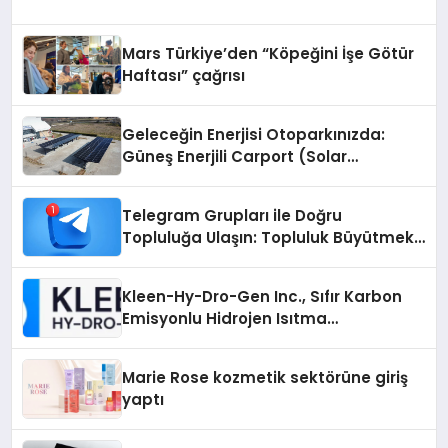
Mars Türkiye’den “Köpeğini İşe Götür
Haftası” çağrısı
Geleceğin Enerjisi Otoparkınızda:
Güneş Enerjili Carport (Solar
Otopark) Nedir?
Telegram Grupları ile Doğru
Topluluğa Ulaşın: Topluluk Büyütmek
İsteyenlere Telegram Dizinleri
Kleen-Hy-Dro-Gen Inc., Sıfır Karbon
Emisyonlu Hidrojen Isıtma
Teknolojisinde ISO ve TSSA
Düzenleyici Onaylarını Aldı
Marie Rose kozmetik sektörüne giriş
yaptı