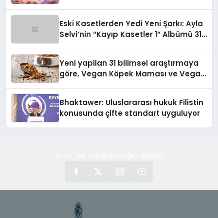
alışverişini bir araya getirmeyi
hedefliyor
Eski Kasetlerden Yedi Yeni Şarkı: Ayla
Selvi’nin “Kayıp Kasetler 1” Albümü 31
Temmuz’da Çıktı
Yeni yapilan 31 bilimsel araştırmaya
göre, Vegan Köpek Maması ve Vegan
Kedi Mamasının İyi Sindirildiğini
Ortaya Koydu
Bhaktawer: Uluslararası hukuk Filistin
konusunda çifte standart uyguluyor
İzmir' de Haberin Doğru Adresi