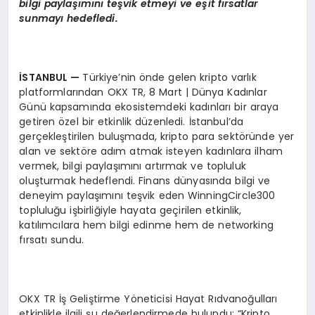
bilgi paylaşımını teşvik etmeyi ve eş
it f
ırsatlar
sunmayı hedefledi.
İSTANBUL
—
Türkiye’nin önde gelen kripto varlık
platformlarından OKX TR, 8 Mart | Dünya Kadınlar
Günü kapsamında ekosistemdeki kadınları bir araya
getiren özel bir etkinlik düzenledi. İstanbul’da
gerçekleştirilen buluşmada, kripto para sektöründe yer
alan ve sektöre adım atmak isteyen kadınlara ilham
vermek, bilgi paylaşımını artırmak ve topluluk
oluşturmak hedeflendi. Finans dünyasında bilgi ve
deneyim paylaşımını teşvik eden WinningCircle300
topluluğu işbirliğiyle hayata geçirilen etkinlik,
katılımcılara hem bilgi edinme hem de networking
fırsatı sundu.
OKX TR İş Geliştirme Yöneticisi Hayat Rıdvanoğulları
etkinlikle ilgili şu değerlendirmede bulundu: “Kripto