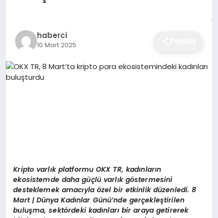
EĞITIM
haberci
Paylaş
10 Mart 2025
EKONOMI
SAĞLIK
SPOR
YAŞAM
Kripto varlık platformu OKX TR, kadınların
ekosistemde daha güçlü varlık g
ö
stermesini
desteklemek amacıyla
ö
zel bir etkinlik düzenledi. 8
DIĞER
Mart | Dünya Kadınlar Günü’nde gerçekleştirilen
buluşma, sekt
ö
rdeki kadınları bir araya getirerek