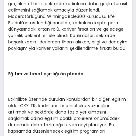
geçirilen etkinlik, sektörde kadınların daha güçlü temsil
edilmesini sağlamak amacıyla düzenlendi.
Moderatörlüğünü WinningCircle300 Kurucusu Efe
Bulduk’un üstlendiği panelde, kadınların kripto para
dünyasındaki artan rolü, kariyer fırsatları ve geleceğe
yönelik beklentiler ele alındı. Katılımcılar, sektörde
başarılı kadın liderlerden ilham alırken, bilgi ve deneyim
paylaşımıyla kariyer yollarını şekillendirme fırsatı buldu.
Eğitim ve fırsat eş
itli
ği
ö
n planda
Etkinlikte üzerinde durulan konulardan bir diğeri eğitim
oldu. OKX TR, kadınların finansal okuryazarlığını
artırmak ve sektörde daha fazla yer almasını
sağlamak adına eğitim odaklı projelere önümüzdeki
dönemde daha fazla ağırlık vermeyi planlıyor. Bu
kapsamda düzenlenecek eğitim programları,