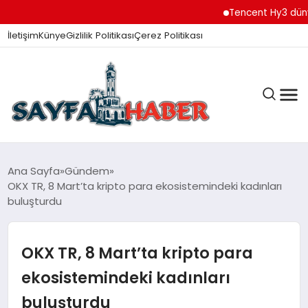
Tencent Hy3 dünya gen
İletişim
Künye
Gizlilik Politikası
Çerez Politikası
ANA SAYFA
Ana Sayfa
Gündem
OKX TR, 8 Mart’ta kripto para ekosistemindeki kadınları
buluşturdu
GÜNDEM
OKX TR, 8 Mart’ta kripto para
İZMIR HABERLERI
ekosistemindeki kadınları
buluşturdu